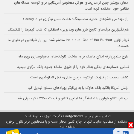
ادعای رویترز: چین از مدل‌های هوش مصنوعی آمریکایی برای توسعه سامانه‌های
نظامی خود استفاده کرده است
راز مهندسی تاشوهای جدید سامسونگ؛ هشت نسل نوآوری در Galaxy Z
غم‌انگیزترین مرگ‌های تاریخ بازی‌های ویدیویی؛ لحظاتی که قلب گیمرها را شکستند
تریلر نهایی Insidious: Out of the Further منتشر شد؛ این بار شیاطین در دنیای ما
هستند!
طرح بلندپروازانه ایلان ماسک برای ساخت کارخانه‌های ماهواره‌سازی روی ماه
تمامی حساب‌های بانکی به‌نام خود را از طریق سامانه جدید بانک مرکزی ببینید
کشف عجیب در فیزیک کوانتوم؛ «زمان منفی» قابل اندازه‌گیری است
ارتش آمریکا بالگرد بلک هاوک را به پرتابگر پهپادهای مسلح تبدیل کرد
لپ تاپ تاشو هواوی با نمایشگر ۱۸ اینچی تاشو و قیمت ۳۷۰۰ دلار معرفی شد
تمامی حقوق برای Gadgetnews (گجت نیوز) محفوظ است
استفاده از مطالب سایت تنها با اجازه کتبی مجاز است و با متخلفین برابر قانون برخورد
خواهد شد
پلتفرم گجت نیوز روی
سرور اختصاصی
مبین هاست میزبانی می‌شود