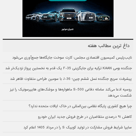
داغ ترین مطالب هفته
نایب‌رئیس کمیسیون اقتصادی مجلس: کارت سوخت جایگاه‌ها جمع‌آوری می‌شود
جنگنده بومی KAAN ترکیه برای جایگزینی F-35 یک قدم به نخستین پرواز نزدیک‌تر شد
پیشرفت سریع جنگنده نسل ششم چین؛ J-36 با سومین طراحی متفاوت ظاهر شد
روسیه ادعا می‌کند سامانه دفاعی S-500 ماهواره‌ها و موشک‌های هایپرسونیک را نیز
شکست می‌دهد
چرا هیچ کشوری پایگاه نظامی بین‌المللی در خاک ایالات متحده ندارد؟
کاهش ۹۱ درصدی متقاضیان در طرح فروش جدید ایران خودرو
سایپا شرایط فروش مشارکت در تولید کوییک S را در مرداد 1405 اعلام کرد