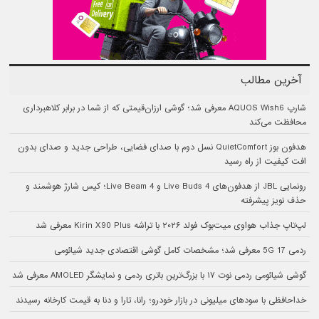
آخرین مطالب
شارپ AQUOS Wish6 معرفی شد؛ گوشی ارزان‌قیمتی که از شما در برابر کلاهبرداری
محافظت می‌کند
هدفون بوز QuietComfort نسل دوم با صدای فضایی، طراحی جدید و صدای بدون
افت کیفیت از راه رسید
رونمایی JBL از هدفون‌های Live Buds 4 و Live Beam 4؛ کیس شارژ هوشمند و
حذف نویز پیشرفته
لپ‌تاپ جذاب هواوی میت‌بوک فولد ۲۰۲۶ با تراشه Kirin X90 Plus معرفی شد
ردمی 17 5G معرفی شد؛ مشخصات کامل گوشی اقتصادی جدید شیائومی
گوشی شیائومی ردمی نوت ۱۷ با بزرگ‌ترین باتری ردمی و نمایشگر AMOLED معرفی شد
خداحافظی با سودهای میلیونی در بازار خودرو؛ رانا، تارا و دنا به قیمت کارخانه رسیدند