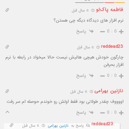
فاطمه پاک‌لو
6 سال قبل
نرم افزار های دیدگاه دیگه چی هستن؟
0
0
پاسخ
reddead23
6 سال قبل
چارگون خودش هیچی هالیش نیست حالا میخواد در رابطه با نرم
افزار بحرفن
0
0
پاسخ
نازنین بهرامی
6 سال قبل
اووووف چقدر طولانی بود فقط اولش رو خوندم حوصله ام سر رفت
0
0
پاسخ
reddead23
پاسخ به
نازنین بهرامی
6 سال قبل