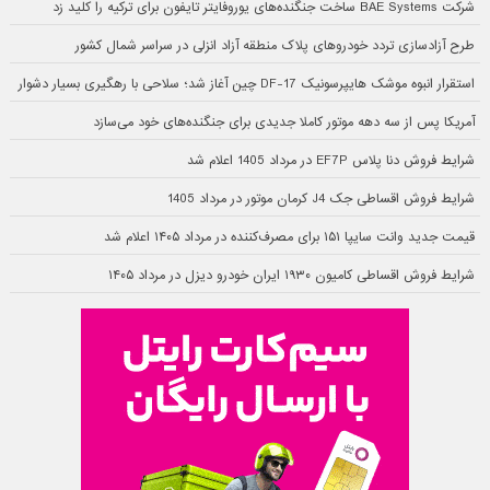
شرکت BAE Systems ساخت جنگنده‌های یوروفایتر تایفون برای ترکیه را کلید زد
طرح آزادسازی تردد خودروهای پلاک منطقه آزاد انزلی در سراسر شمال کشور
استقرار انبوه موشک هایپرسونیک DF-17 چین آغاز شد؛ سلاحی با رهگیری بسیار دشوار
آمریکا پس از سه دهه موتور کاملا جدیدی برای جنگنده‌های خود می‌سازد
شرایط فروش دنا پلاس EF7P در مرداد 1405 اعلام شد
شرایط فروش اقساطی جک J4 کرمان موتور در مرداد 1405
قیمت جدید وانت سایپا ۱۵۱ برای مصرف‌کننده در مرداد ۱۴۰۵ اعلام شد
شرایط فروش اقساطی کامیون ۱۹۳۰ ایران خودرو دیزل در مرداد ۱۴۰۵