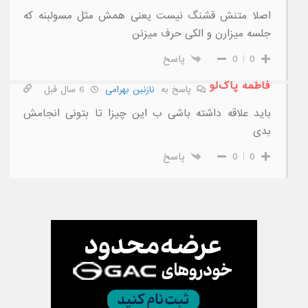
اصلا متنش قشنگ نیست یعنی همش مثل مسولبنه که
جلسه میزارن و الکی حرف میزنن
0
0
پاسخ
فاطمه پاک‌لو
پاسخ به
نازنین بهرامی
6 سال قبل
باید علاقه داشته باشی ب این چیزا تا بتونی انجامش
بدی
0
0
پاسخ