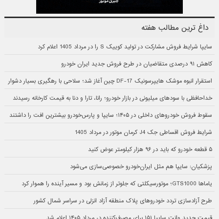
داغ ترین مطالب هفته
سایپا شرایط فروش مشارکت در تولید کوییک S را در مرداد 1405 اعلام کرد
کاهش ۹۱ درصدی متقاضیان در طرح فروش جدید ایران خودرو
استقرار انبوه موشک هایپرسونیک DF-17 چین آغاز شد؛ سلاحی با رهگیری بسیار دشوار
خداحافظی با سودهای میلیونی در بازار خودرو؛ رانا، تارا و دنا به قیمت کارخانه رسیدند
سقوط فروش خودروهای داخلی در ۱۴۰۵؛ سایپا و پارس‌خودرو بیشترین افت را داشتند
شرایط فروش اقساطی جک J4 کرمان موتور در مرداد 1405
۵ قطعه خودرو که باید در ۹۶ هزار کیلومتر عوض کنید
پزشکیان: سایپا هم مثل ایران‌خودرو خصوصی‌سازی می‌شود
یاماها GTS1000؛ موتورسیکلتی که جلوتر از زمانش بود و مسیر آینده را هموار کرد
طرح آزادسازی تردد خودروهای پلاک منطقه آزاد انزلی در سراسر شمال کشور
قیمت جدید وانت سایپا ۱۵۱ برای مصرف‌کننده در مرداد ۱۴۰۵ اعلام شد