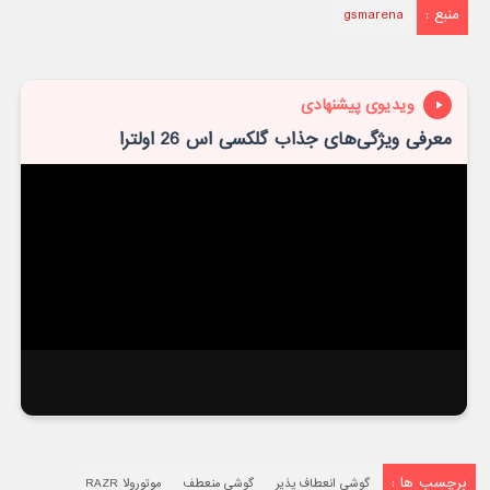
منبع :
gsmarena
ویدیوی پیشنهادی
معرفی ویژگی‌های جذاب گلکسی اس 26 اولترا
برچسب ها :
گوشی انعطاف پذیر
گوشی منعطف
موتورولا RAZR