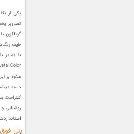
تصاویر پخش
گوناگون با
طیف رنگ‌ها
با تمایز ب
mic Crystal Color
کنتراست بسی
روشنایی و 
استاندارده
پنل فوق