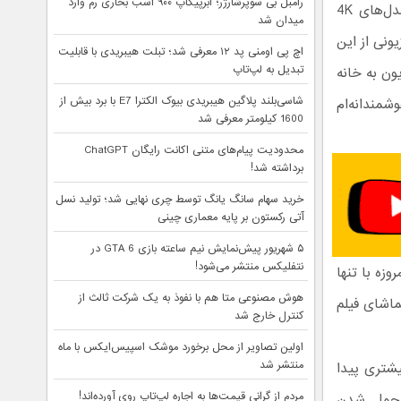
رامبل بی سوپرشارژر؛ ابرپیکاپ ۹۰۰ اسب بخاری رم وارد
‌های 4K
میدان شد
ونی از این
اچ پی اومنی پد ۱۲ معرفی شد؛ تبلت هیبریدی با قابلیت
تبدیل به لپ‌تاپ
ون به خانه
شاسی‌بلند پلاگین هیبریدی بیوک الکترا E7 با برد بیش از
مندانه‌ام
1600 کیلومتر معرفی شد
محدودیت پیام‌های متنی اکانت رایگان ChatGPT
برداشته شد!
خرید سهام سانگ‌ یانگ توسط چری نهایی شد؛ تولید نسل
آتی رکستون بر پایه معماری چینی
۵ شهریور پیش‌نمایش نیم ساعته بازی GTA 6 در
نتفلیکس منتشر می‌شود!
می‌شود و امروزه با تنها
هوش مصنوعی متا هم با نفوذ به یک شرکت ثالث از
ماشای فیلم
کنترل خارج شد
اولین تصاویر از محل برخورد موشک اسپیس‌ایکس با ماه
منتشر شد
بیشتری پیدا
مردم از گرانی قیمت‌ها به اجاره لپ‌تاپ روی آورده‌اند!
متحمل شدن