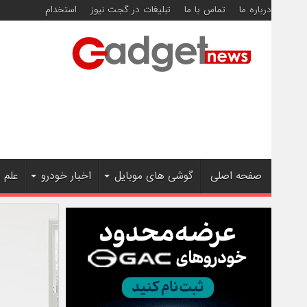
درباره ما
تماس با ما
تبلیغات در گجت نیوز
استخدام
صفحه اصلی
گوشی های موبایل
اخبار خودرو
علم 