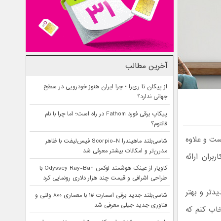
آخرین مطالب
از پیکان تا ری‌را ؛ چرا ایران هنوز خودرویی در سطح
جهانی ندارد؟
پیکاپ برقی فورد Fathom در راه است؛ اما چرا با نام
فانتوم؟
 است و علاوه
شاسی‌بلند ماهیندرا Scorpio-N فیس‌لیفت با ظاهر
مدرن‌تر و امکانات بیشتر معرفی شد
 کاربران ارائه
کاویار از عینک هوشمند لوکس Odyssey Ray-Ban با
طراحی اشرافی و قیمت چند هزار دلاری رونمایی کرد
دتر و بهتر
شاسی‌بلند جدید برقی اسمارت #۱ با معماری ۸۰۰ ولتی و
فناوری جدید جیلی معرفی شد
اب کنم که