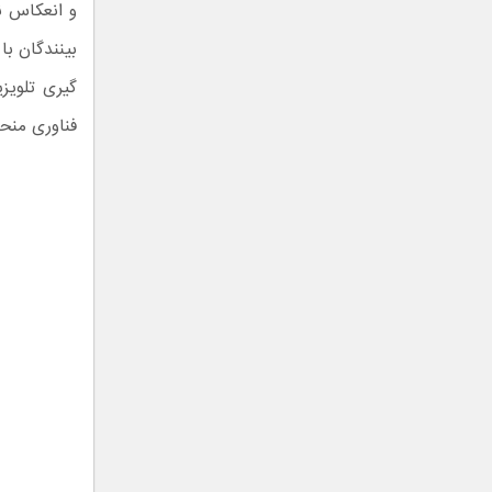
و انعکاس ن
بینندگان با 
فناوری منحصربه‌فرد Ultra Black