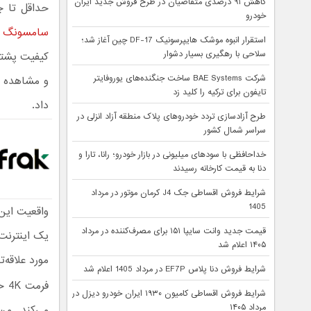
کاهش ۹۱ درصدی متقاضیان در طرح فروش جدید ایران
حداقل تا چن
خودرو
سامسونگ
ر
استقرار انبوه موشک هایپرسونیک DF-17 چین آغاز شد؛
سلاحی با رهگیری بسیار دشوار
کیفیت پشتیب
شرکت BAE Systems ساخت جنگنده‌های یوروفایتر
و مشاهده ک
تایفون برای ترکیه را کلید زد
داد.
طرح آزادسازی تردد خودروهای پلاک منطقه آزاد انزلی در
سراسر شمال کشور
خداحافظی با سودهای میلیونی در بازار خودرو؛ رانا، تارا و
دنا به قیمت کارخانه رسیدند
شرایط فروش اقساطی جک J4 کرمان موتور در مرداد
1405
قیمت جدید وانت سایپا ۱۵۱ برای مصرف‌کننده در مرداد
یک اینترنت 
۱۴۰۵ اعلام شد
مورد علاقه‌ت
شرایط فروش دنا پلاس EF7P در مرداد 1405 اعلام شد
فر
شرایط فروش اقساطی کامیون ۱۹۳۰ ایران خودرو دیزل در
مرداد ۱۴۰۵
می‌کند. من