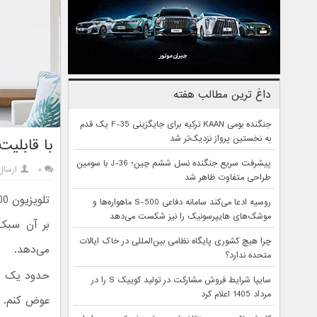
داغ ترین مطالب هفته
جنگنده بومی KAAN ترکیه برای جایگزینی F-35 یک قدم
به نخستین پرواز نزدیک‌تر شد
با قابلیت‌های تلوی
پیشرفت سریع جنگنده نسل ششم چین؛ J-36 با سومین
۰
ارسا
طراحی متفاوت ظاهر شد
روسیه ادعا می‌کند سامانه دفاعی S-500 ماهواره‌ها و
موشک‌های هایپرسونیک را نیز شکست می‌دهد
چرا هیچ کشوری پایگاه نظامی بین‌المللی در خاک ایالات
می‌دهد.
متحده ندارد؟
حدود یک ما
سایپا شرایط فروش مشارکت در تولید کوییک S را در
مرداد 1405 اعلام کرد
عوض کنم. ج