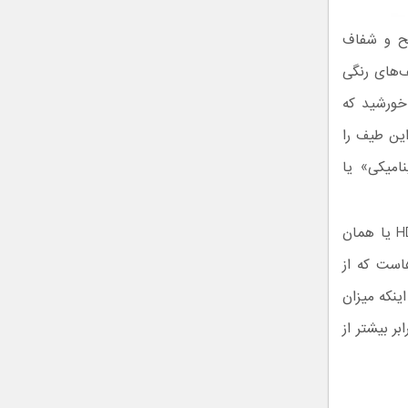
ود رنگ‌های واضح و شفاف
‌های رنگی
 خورشید که
ین طیف را
امیکی» یا
علاوه بر این تلویزیون MU10000 از قابلیت HDR1000 پشتیبانی می‌کند. قابلیت HDR یا همان
خش فیلم‌هاست که از
ینکه میزان
ر بیشتر از