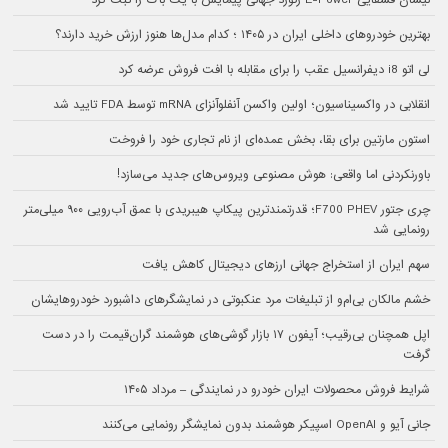
بهترین خودروهای داخلی ایران در ۱۴۰۵ ؛ کدام مدل‌ها هنوز ارزش خرید دارند؟
لی اتو i8 دیفرانسیل عقب را برای مقابله با افت فروش عرضه کرد
انقلابی در واکسیناسیون؛ اولین واکسن آنفلوآنزای mRNA توسط FDA تایید شد
استون مارتین برای بقا، بخش عمده‌ای از نام تجاری خود را فروخت
باورنکردنی اما واقعی: هوش مصنوعی ویروس‌های جدید می‌سازد!
چری جتور F700 PHEV؛ قدرتمندترین پیکاپ هیبریدی با عمق آب‌رویی ۹۰۰ میلی‌متر
رونمایی شد
سهم ایران از استخراج جهانی ارزهای دیجیتال کاهش یافت
خشم مالکان بی‌ام‌و از تبلیغات مرد عنکبوتی در نمایشگرهای داشبورد خودروهایشان
اپل همچنان بی‌رقیب؛ آیفون ۱۷ بازار گوشی‌های هوشمند گران‌قیمت را در دست
گرفت
شرایط فروش محصولات ایران خودرو در نمایندگی – مرداد ۱۴۰۵
جانی آیو و OpenAI اسپیکر هوشمند بدون نمایشگر رونمایی می‌کنند