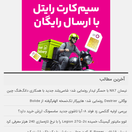
آخرین مطالب
نیسان NX7 با حسگر لیدار رونمایی شد؛ شاسی‌بلند جدید با همکاری دانگ‌فنگ چین
بوگاتی Destrier رونمایی شد؛ هایپرکار تک‌نسخه الهام‌گرفته از Bolide
بررسی اولیه گلکسی زد فولد ۸؛ آیا تاشوی جدید سامسونگ ارزش خرید دارد؟
لنوو مانیتور گیمینگ خمیده Legion 27Q-2c را با نرخ تازه‌سازی 240 هرتز معرفی کرد
نیسان قشقایی E-Power رکورد جهانی پیمایش با یک باک را ثبت کرد