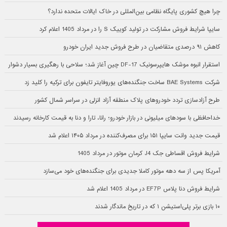
چرا هیچ کشوری پایگاه نظامی بین‌المللی در خاک ایالات متحده ندارد؟
سایپا شرایط فروش مشارکت در تولید کوییک S را در مرداد 1405 اعلام کرد
کاهش ۹۱ درصدی متقاضیان در طرح فروش جدید ایران خودرو
استقرار انبوه موشک هایپرسونیک DF-17 چین آغاز شد؛ سلاحی با رهگیری بسیار دشوار
شرکت BAE Systems ساخت جنگنده‌های یوروفایتر تایفون برای ترکیه را کلید زد
طرح آزادسازی تردد خودروهای پلاک منطقه آزاد انزلی در سراسر شمال کشور
خداحافظی با سودهای میلیونی در بازار خودرو؛ رانا، تارا و دنا به قیمت کارخانه رسیدند
قیمت جدید وانت سایپا ۱۵۱ برای مصرف‌کننده در مرداد ۱۴۰۵ اعلام شد
شرایط فروش اقساطی جک J4 کرمان موتور در مرداد 1405
آمریکا پس از سه دهه موتور کاملا جدیدی برای جنگنده‌های خود می‌سازد
شرایط فروش دنا پلاس EF7P در مرداد 1405 اعلام شد
۱۰ بازی برتر پلی‌استیشن ۱ که در تاریخ ماندگار شدند