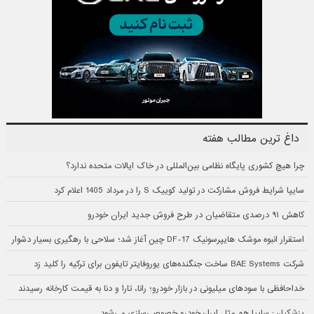
داغ ترین مطالب هفته
چرا هیچ کشوری پایگاه نظامی بین‌المللی در خاک ایالات متحده ندارد؟
سایپا شرایط فروش مشارکت در تولید کوییک S را در مرداد 1405 اعلام کرد
کاهش ۹۱ درصدی متقاضیان در طرح فروش جدید ایران خودرو
استقرار انبوه موشک هایپرسونیک DF-17 چین آغاز شد؛ سلاحی با رهگیری بسیار دشوار
شرکت BAE Systems ساخت جنگنده‌های یوروفایتر تایفون برای ترکیه را کلید زد
خداحافظی با سودهای میلیونی در بازار خودرو؛ رانا، تارا و دنا به قیمت کارخانه رسیدند
پزشکیان: سایپا هم مثل ایران‌خودرو خصوصی‌سازی می‌شود