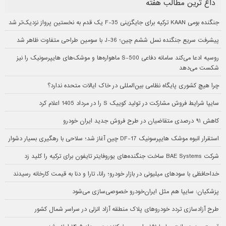
داغ ترین مطالب هفته
جنگنده بومی KAAN ترکیه برای جایگزینی F-35 یک قدم به نخستین پرواز نزدیک‌تر شد
پیشرفت سریع جنگنده نسل ششم چین؛ J-36 با سومین طراحی متفاوت ظاهر شد
روسیه ادعا می‌کند سامانه دفاعی S-500 ماهواره‌ها و موشک‌های هایپرسونیک را نیز
شکست می‌دهد
چرا هیچ کشوری پایگاه نظامی بین‌المللی در خاک ایالات متحده ندارد؟
سایپا شرایط فروش مشارکت در تولید کوییک S را در مرداد 1405 اعلام کرد
کاهش ۹۱ درصدی متقاضیان در طرح فروش جدید ایران خودرو
استقرار انبوه موشک هایپرسونیک DF-17 چین آغاز شد؛ سلاحی با رهگیری بسیار دشوار
شرکت BAE Systems ساخت جنگنده‌های یوروفایتر تایفون برای ترکیه را کلید زد
خداحافظی با سودهای میلیونی در بازار خودرو؛ رانا، تارا و دنا به قیمت کارخانه رسیدند
پزشکیان: سایپا هم مثل ایران‌خودرو خصوصی‌سازی می‌شود
طرح آزادسازی تردد خودروهای پلاک منطقه آزاد انزلی در سراسر شمال کشور