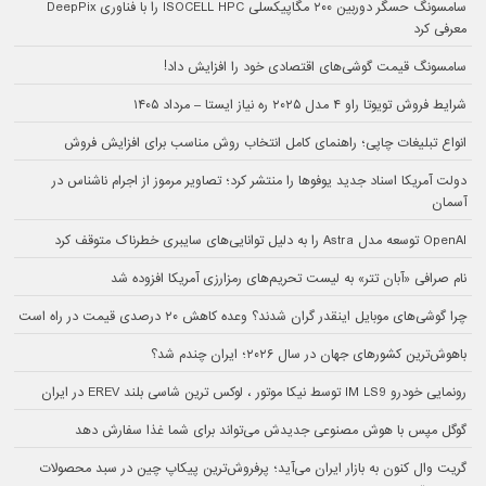
سامسونگ حسگر دوربین ۲۰۰ مگاپیکسلی ISOCELL HPC را با فناوری DeepPix
معرفی کرد
سامسونگ قیمت گوشی‌های اقتصادی خود را افزایش داد!
شرایط فروش تویوتا راو ۴ مدل ۲۰۲۵ ره نیاز ایستا – مرداد ۱۴۰۵
انواع تبلیغات چاپی؛ راهنمای کامل انتخاب روش مناسب برای افزایش فروش
دولت آمریکا اسناد جدید یوفوها را منتشر کرد؛ تصاویر مرموز از اجرام ناشناس در
آسمان
OpenAI توسعه مدل Astra را به دلیل توانایی‌های سایبری خطرناک متوقف کرد
نام صرافی «آبان‌ تتر» به لیست تحریم‌های رمزارزی آمریکا افزوده شد
چرا گوشی‌های موبایل اینقدر گران شدند؟ وعده کاهش ۲۰ درصدی قیمت در راه است
باهوش‌ترین کشورهای جهان در سال ۲۰۲۶؛ ایران چندم شد؟
رونمایی خودرو IM LS9 توسط نیکا موتور ، لوکس ترین شاسی بلند EREV در ایران
گوگل مپس با هوش مصنوعی جدیدش می‌تواند برای شما غذا سفارش دهد
گریت وال کنون به بازار ایران می‌آید؛ پرفروش‌ترین پیکاپ چین در سبد محصولات