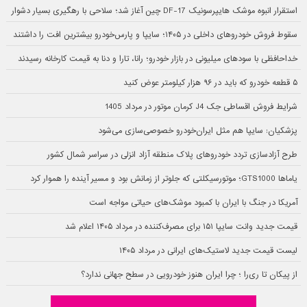
استقرار انبوه موشک هایپرسونیک DF-17 چین آغاز شد؛ سلاحی با رهگیری بسیار دشوار
سقوط فروش خودروهای داخلی در ۱۴۰۵؛ سایپا و پارس‌خودرو بیشترین افت را داشتند
خداحافظی با سودهای میلیونی در بازار خودرو؛ رانا، تارا و دنا به قیمت کارخانه رسیدند
۵ قطعه خودرو که باید در ۹۶ هزار کیلومتر عوض کنید
شرایط فروش اقساطی جک J4 کرمان موتور در مرداد 1405
پزشکیان: سایپا هم مثل ایران‌خودرو خصوصی‌سازی می‌شود
طرح آزادسازی تردد خودروهای پلاک منطقه آزاد انزلی در سراسر شمال کشور
یاماها GTS1000؛ موتورسیکلتی که جلوتر از زمانش بود و مسیر آینده را هموار کرد
آمریکا در جنگ با ایران با کمبود موشک‌های حیاتی مواجه است
قیمت جدید وانت سایپا ۱۵۱ برای مصرف‌کننده در مرداد ۱۴۰۵ اعلام شد
لیست قیمت جدید لاستیک‌های ایرانی در مرداد ۱۴۰۵
از پیکان تا ری‌را ؛ چرا ایران هنوز خودرویی در سطح جهانی ندارد؟