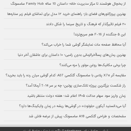
از یخچال هوشمند تا مرکز مدیریت خانه؛ داستان 10 ساله Family Hub سامسونگ
بهترین پروژکتورهای فضای باز؛ راهنمای خرید ۱۲ مدل برای تماشای فیلم زیر ستاره‌ها
۲۰ فیلم تاثیرگذار که فرهنگ و تاریخ سینما را شکل دادند
این ۵ جنگنده از F-16 هم سریع‌ترند!
آیا محافظ صفحه مات نمایشگر گوشی شما را خراب می‌کند؟
بهترین رمان‌های پسا‌آخرالزمانی بدون زامبی؛ ۱۰ داستان برای عاشقان آخر دنیا
چرا برخی مکانیک‌ها روغن موتور را مزه می‌کنند؟
مقایسه آنر X7e پلاس با سامسونگ گلکسی A37: کدام گوشی میان رده را باید بخرید؟
راز شکست بزرگترین پروژه تانک‌سازی پوتین؛ چه بر سر T-14 آرماتا آمد؟
زمان واریز سود سهام عدالت ۱۴۰۵ اعلام شد؛ هفته دولت منتظر باشید
آیا می‌دانستید آیکون «بلوتوث» در گوشی‌ها ریشه در زمان وایکینگ‌ها دارد؟
مشخصات و طراحی گلکسی A18 سامسونگ پیش از عرضه فاش شد