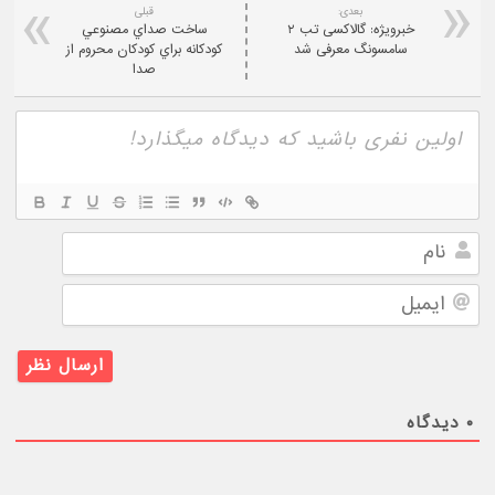
بعدی:
قبلی
خبرویژه: گالاکسی تب ۲
ساخت صداي مصنوعي
سامسونگ معرفی شد
كودكانه براي كودكان محروم از
صدا
نام
ایمیل
۰
دیدگاه