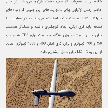
شناسایی و همچنین تهاجمی دست بازتری می‌دهد. در حال
حاضر ارتش اوکراین برای ماموریت‌های این چنینی از پهپادهای
بایراکتار TB2 ساخت ترکیه استفاده می‌کند که در مقایسه با
نسخه پایه گری ایگل، ابعاد کوچکتری داشته و سبک‌تر هستند.
توان حمل و بیشینه وزن هنگام برخاست برای TB2 به ترتیب
150 و 700 کیلوگرم و برای گری ایگل 408 و 1633 کیلوگرم است.
از این رو MQ-1C توان حمل بیشتری دارد.