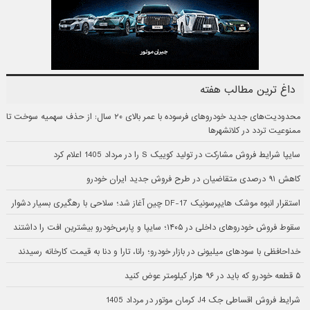
داغ ترین مطالب هفته
محدودیت‌های جدید خودروهای فرسوده با عمر بالای ۲۰ سال: از حذف سهمیه سوخت تا
ممنوعیت تردد در کلانشهرها
سایپا شرایط فروش مشارکت در تولید کوییک S را در مرداد 1405 اعلام کرد
کاهش ۹۱ درصدی متقاضیان در طرح فروش جدید ایران خودرو
استقرار انبوه موشک هایپرسونیک DF-17 چین آغاز شد؛ سلاحی با رهگیری بسیار دشوار
سقوط فروش خودروهای داخلی در ۱۴۰۵؛ سایپا و پارس‌خودرو بیشترین افت را داشتند
خداحافظی با سودهای میلیونی در بازار خودرو؛ رانا، تارا و دنا به قیمت کارخانه رسیدند
۵ قطعه خودرو که باید در ۹۶ هزار کیلومتر عوض کنید
شرایط فروش اقساطی جک J4 کرمان موتور در مرداد 1405