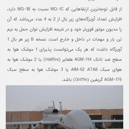
از قابل توجه‌ترین ارتقاهایی که MQ-1C نسبت به MQ-1B دارد،
افزایش تعداد آویزگاه‌های زیر بال از 2 به 4 عدد می‌باشد که آن
را مدیون موتور قوی‌تر خود و در نتیجه افزایش توان حمل به نیم
تن بار و مهمات در داخل و خارج است. نسخه B زیر هر بال 1
آویزگاه داشت که هر یک می‌توانست پذیرای 1 موشک هوا به
سطح ضد تانک AGM-114 هلفایر (Hellfire) یا 2 موشک هوا به
هوای سبک AIM-92 ATAS یا 3 موشک هوا به سطح سبک
AGM-176 گریفین (Griffin) باشد.