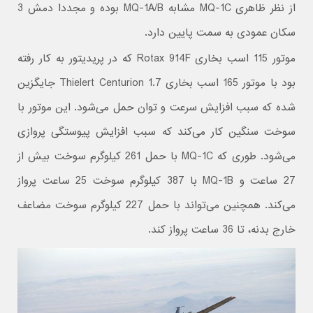
از نظر ظاهری MQ-1C مشابه MQ-1A/B بوده و مجددا دمش 3
سکان عمودی به سمت پایین دارد.
موتور 115 اسب بخاری Rotax 914F که در پریدیتور به کار رفته
بود با موتور 165 اسب بخاری Thielert Centurion 1.7 جایگزین
شده که سبب افزایش سرعت و توان حمل می‌شود. این موتور با
سوخت سنگین کار می‌کند که سبب افزایش پیوستگی پروازی
می‌شود. طوری که MQ-1C با حمل 261 کیلوگرم سوخت بیش از
27 ساعت و MQ-1B با 387 کیلوگرم سوخت 25 ساعت پرواز
می‌کند. همچنین می‌تواند با حمل 227 کیلوگرم سوخت مضاعف
خارج بدنه، تا 36 ساعت پرواز کند.