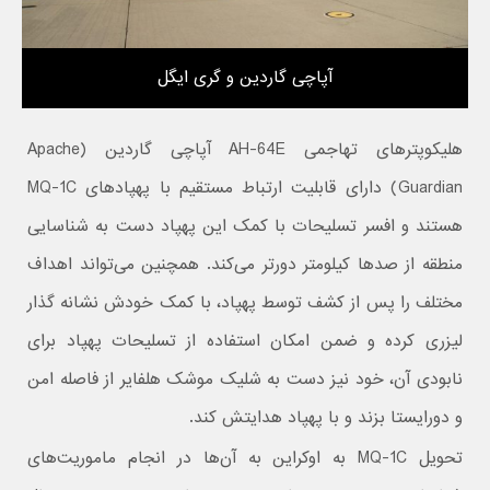
آپاچی گاردین و گری ایگل
هلیکوپترهای تهاجمی AH-64E آپاچی گاردین (Apache
Guardian) دارای قابلیت ارتباط مستقیم با پهپادهای MQ-1C
هستند و افسر تسلیحات با کمک این پهپاد دست به شناسایی
منطقه از صدها کیلومتر دورتر می‌کند. همچنین می‌تواند اهداف
مختلف را پس از کشف توسط پهپاد، با کمک خودش نشانه گذار
لیزری کرده و ضمن امکان استفاده از تسلیحات پهپاد برای
نابودی آن، خود نیز دست به شلیک موشک‌ هلفایر از فاصله امن
و دورایستا بزند و با پهپاد هدایتش کند.
تحویل MQ-1C به اوکراین به آن‌ها در انجام ماموریت‌های