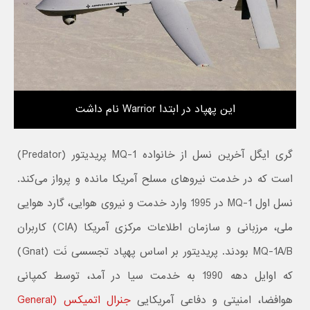
این پهپاد در ابتدا Warrior نام داشت
گری ایگل آخرین نسل از خانواده MQ-1 پریدیتور (Predator)
است که در خدمت نیروهای مسلح آمریکا مانده و پرواز می‌کند.
نسل اول MQ-1 در 1995 وارد خدمت و نیروی هوایی، گارد هوایی
ملی، مرزبانی و سازمان اطلاعات مرکزی آمریکا (CIA) کاربران
MQ-1A/B بودند. پریدیتور بر اساس پهپاد تجسسی نَت (Gnat)
که اوایل دهه 1990 به خدمت سیا در آمد، توسط کمپانی
هوافضا، امنیتی و دفاعی آمریکایی
جنرال اتمیکس (General