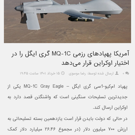
آمریکا پهپادهای رزمی MQ-1C گری ایگل را در
اختیار اوکراین قرار می‌دهد
۰
ارسال شده توسط: رضا موسوی
۱۵ خرداد ۱۴۰۱ ساعت ۱۹:۴۵
پهپاد ام‌کیو-1‌سی گری ایگل – MQ-1C Gray Eagle یکی از
جدیدترین تسلیحات سنگینی است که واشنگتن قصد دارد به
اوکراین ارسال کند.
در حالی که دولت بایدن قرار است یازدهمین بسته تسلیحاتی به
ارزش ۷۰۰ میلیون دلار (در مجموع ۲۶.۴۶ میلیارد دلار کمک