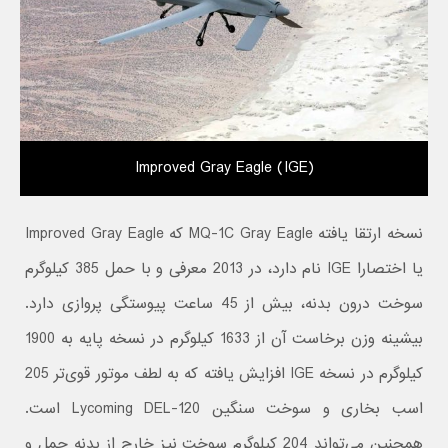
Improved Gray Eagle (IGE)
نسخه ارتقا یافته MQ-1C Gray Eagle که Improved Gray Eagle
یا اختصارا IGE نام دارد، در 2013 معرفی و با حمل 385 کیلوگرم
سوخت درون بدنه، بیش از 45 ساعت پیوستگی پروازی دارد.
بیشینه وزن برخاست آن از 1633 کیلوگرم در نسخه پایه به 1900
کیلوگرم در نسخه IGE افزایش یافته که به لطف موتور قوی‌تر 205
اسب بخاری و سوخت سنگین Lycoming DEL-120 است.
همچنین می‌تواند 204 کیلوگرم سوخت نیز خارج از بدنه حمل و