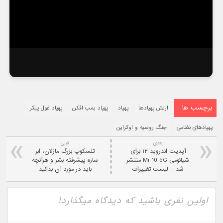
برچسب ها :
ارتش پهپادها
پهپاد
پهپاد بمب افکن
پهپاد غول پیکر
پهپادهای نظامی
جنگ روسیه و اوکراین
بعدی:
قبلی
آپدیت اندروید ۱۲ برای
تلسکوپ بزرگ ماژلان، ابر
شیائومی Mi 10 5G منتشر
سازه پیشرفته بشر و هرآنچه
شد + لیست تغییرات
باید در مورد آن بدانید