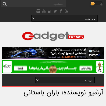
آرشیو نویسنده: باران باستانی