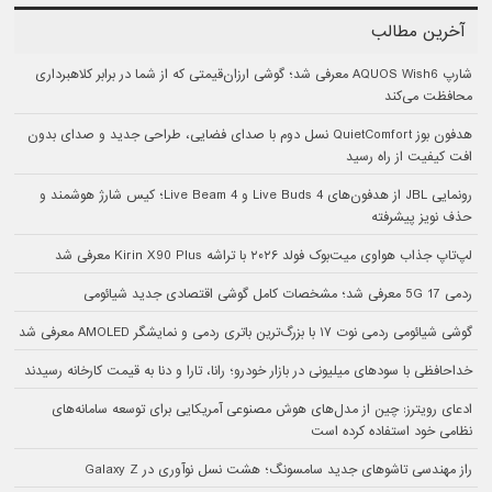
آخرین مطالب
شارپ AQUOS Wish6 معرفی شد؛ گوشی ارزان‌قیمتی که از شما در برابر کلاهبرداری
محافظت می‌کند
هدفون بوز QuietComfort نسل دوم با صدای فضایی، طراحی جدید و صدای بدون
افت کیفیت از راه رسید
رونمایی JBL از هدفون‌های Live Buds 4 و Live Beam 4؛ کیس شارژ هوشمند و
حذف نویز پیشرفته
لپ‌تاپ جذاب هواوی میت‌بوک فولد ۲۰۲۶ با تراشه Kirin X90 Plus معرفی شد
ردمی 17 5G معرفی شد؛ مشخصات کامل گوشی اقتصادی جدید شیائومی
گوشی شیائومی ردمی نوت ۱۷ با بزرگ‌ترین باتری ردمی و نمایشگر AMOLED معرفی شد
خداحافظی با سودهای میلیونی در بازار خودرو؛ رانا، تارا و دنا به قیمت کارخانه رسیدند
ادعای رویترز: چین از مدل‌های هوش مصنوعی آمریکایی برای توسعه سامانه‌های
نظامی خود استفاده کرده است
راز مهندسی تاشوهای جدید سامسونگ؛ هشت نسل نوآوری در Galaxy Z