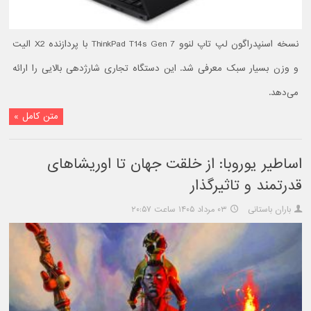
نسخه اسنپدراگون لپ تاپ لنوو ThinkPad T14s Gen 7 با پردازنده X2 الیت
و وزن بسیار سبک معرفی شد. این دستگاه تجاری شارژدهی بالایی را ارائه
می‌دهد.
متن کامل »
اساطیر یوروبا: از خلقت جهان تا اوریشاهای
قدرتمند و تاثیرگذار
باران باستانی
۰۳ مرداد ۱۴۰۵ ساعت ۲۰:۵۷