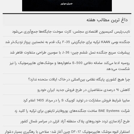
داغ ترین مطالب هفته
نایب‌رئیس کمیسیون اقتصادی مجلس: کارت سوخت جایگاه‌ها جمع‌آوری می‌شود
جنگنده بومی KAAN ترکیه برای جایگزینی F-35 یک قدم به نخستین پرواز نزدیک‌تر شد
پیشرفت سریع جنگنده نسل ششم چین؛ J-36 با سومین طراحی متفاوت ظاهر شد
روسیه ادعا می‌کند سامانه دفاعی S-500 ماهواره‌ها و موشک‌های هایپرسونیک را نیز
شکست می‌دهد
چرا هیچ کشوری پایگاه نظامی بین‌المللی در خاک ایالات متحده ندارد؟
کاهش ۹۱ درصدی متقاضیان در طرح فروش جدید ایران خودرو
سایپا شرایط فروش مشارکت در تولید کوییک S را در مرداد 1405 اعلام کرد
شرکت BAE Systems ساخت جنگنده‌های یوروفایتر تایفون برای ترکیه را کلید زد
طرح آزادسازی تردد خودروهای پلاک منطقه آزاد انزلی در سراسر شمال کشور
استقرار انبوه موشک هایپرسونیک DF-17 چین آغاز شد؛ سلاحی با رهگیری بسیار دشوار