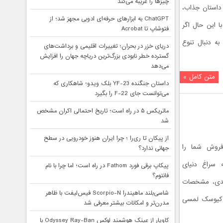
چیزها را غریبه می‌کند
 داستان جذاب،
ChatGPT به ابزارهای حرفه‌ای ادوبی مجهز شد؛ از
ا این حال اگر
فتوشاپ تا Acrobat
‌اید یا به دنبال تنوع
دریای خزر در بحران؛ تغییرات اقلیمی و برداشت‌های
گسترده خطر نابودی بزرگ‌ترین دریاچه جهان را افزایش
می‌دهد
متن کامل »
داستان جنگنده YF-23 بلک ویدو؛ شاهکاری که
می‌توانست جای F-22 را بگیرد
ماتریکس ۵ در راه است؛ تاریخ احتمالی اکران مشخص
شد
از پیکان تا ری‌را ؛ چرا ایران هنوز خودرویی در سطح
فروش شما را
جهانی ندارد؟
ه سراغ دنیای
پیکاپ برقی فورد Fathom در راه است؛ اما چرا با نام
فانتوم؟
کلیدی، مشخصات
شاسی‌بلند ماهیندرا Scorpio-N فیس‌لیفت با ظاهر
و کیوسک لمسی
مدرن‌تر و امکانات بیشتر معرفی شد
کاویار از عینک هوشمند لوکس Odyssey Ray-Ban با