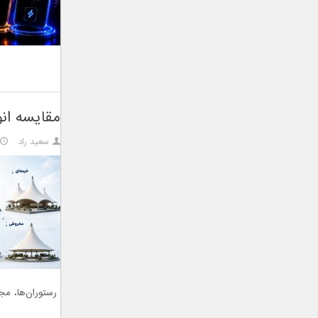
مقایسه ان
سعید راد
رستوران‌ها، مج