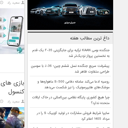
سعید راد
داغ ترین مطالب هفته
جنگنده بومی KAAN ترکیه برای جایگزینی F-35 یک قدم
به نخستین پرواز نزدیک‌تر شد
پیشرفت سریع جنگنده نسل ششم چین؛ J-36 با سومین
طراحی متفاوت ظاهر شد
روسیه ادعا می‌کند سامانه دفاعی S-500 ماهواره‌ها و
موشک‌های هایپرسونیک را نیز شکست می‌دهد
کنسول
چرا هیچ کشوری پایگاه نظامی بین‌المللی در خاک ایالات
سعید راد
متحده ندارد؟
سایپا شرایط فروش مشارکت در تولید کوییک S را در
مرداد 1405 اعلام کرد