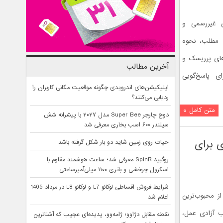
ای غیررسمی و
ن مطلب، نحوه
متا، رفتارهای پرریسک و
آخرین مطالب
ی پاسخ‌گویی
اپلیکیشن‌های اندرویدی چگونه موقعیت مکانی کاربران را
ردیابی می‌کنند؟
متن کامل »
دوج چارجر Super Bee مدل ۲۰۲۷ با پیشرانه شش
سیلندر ۶۰۰ اسب بخاری معرفی شد
 ای برای
حیات روی زمین شاید دو بار شکل گرفته باشد
روگبید SpinR معرفی شد؛ ساعت هوشمند مقاوم با
اسکرول چرخشی و باتری ۱۱۰۰ میلی‌آمپرساعتی
شرایط فروش اقساطی لوکانو L7 و لوکانو L8 در مرداد 1405
 از محبوب‌ترین
اعلام شد
یب آزادی عمل،
نقطه مقابل دژاوو؛ ژامه‌وو، پدیده‌ای عجیب که آشناترین