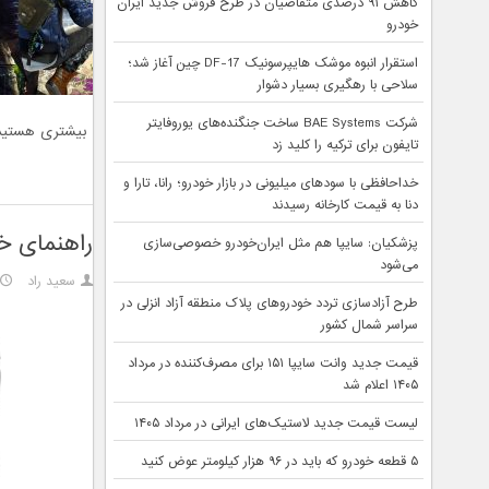
کاهش ۹۱ درصدی متقاضیان در طرح فروش جدید ایران
خودرو
استقرار انبوه موشک هایپرسونیک DF-17 چین آغاز شد؛
سلاحی با رهگیری بسیار دشوار
شرکت BAE Systems ساخت جنگنده‌های یوروفایتر
بیشتری هستید، 
تایفون برای ترکیه را کلید زد
خداحافظی با سودهای میلیونی در بازار خودرو؛ رانا، تارا و
دنا به قیمت کارخانه رسیدند
راهنمای خ
پزشکیان: سایپا هم مثل ایران‌خودرو خصوصی‌سازی
می‌شود
سعید راد
طرح آزادسازی تردد خودروهای پلاک منطقه آزاد انزلی در
سراسر شمال کشور
قیمت جدید وانت سایپا ۱۵۱ برای مصرف‌کننده در مرداد
۱۴۰۵ اعلام شد
لیست قیمت جدید لاستیک‌های ایرانی در مرداد ۱۴۰۵
۵ قطعه خودرو که باید در ۹۶ هزار کیلومتر عوض کنید