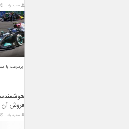
سعید راد
پرسرعت با مسابق
هوشمندساز
فروش آن ت
سعید راد