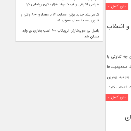
طراحی اشرافی و قیمت چند هزار دلاری رونمایی کرد
متن کامل »
شاسی‌بلند جدید برقی اسمارت #۱ با معماری ۸۰۰ ولتی و
فناوری جدید جیلی معرفی شد
کانت ظرفیتی PS5 و PS4 یعنی چی؟ | تفاوت ظرفیت ۱، ۲ و ۳ و انتخاب
رامبل بی سوپرشارژر؛ ابرپیکاپ ۹۰۰ اسب بخاری رم وارد
میدان شد
ستیشن چه تفاوتی با
ا، محدودیت‌ها
توانید بهترین
متن کامل »
‌های