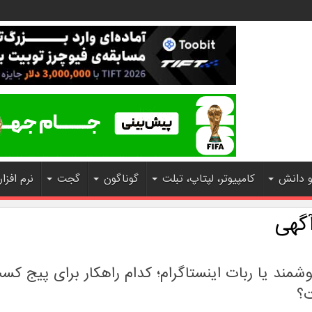
و دانش
کامپیوتر، لپتاپ، تبلت
گوناگون
گجت
نرم افزار
آگهی
مند یا ربات اینستاگرام؛ کدام راهکار برای پیج کسب
ت؟