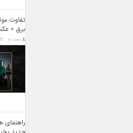
برق + عک
سعید راد
راهنمای ه
جدید بخری