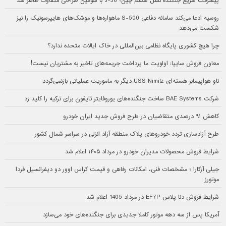
پیشرفت سریع جنگنده نسل ششم چین؛ J-36 با سومین طراحی متفاوت ظاهر شد
روسیه ادعا می‌کند سامانه دفاعی S-500 ماهواره‌ها و موشک‌های هایپرسونیک را نیز
شکست می‌دهد
چرا هیچ کشوری پایگاه نظامی بین‌المللی در خاک ایالات متحده ندارد؟
معاون فروش سایپا: اولویت ما پرداخت جریمه‌های تاخیر به مشتریان نیست!
ناو هواپیمابر هسته‌ای USS Nimitz دیگر به ماموریت عملیاتی بازنمی‌گردد
شرکت BAE Systems ساخت جنگنده‌های یوروفایتر تایفون برای ترکیه را کلید زد
کاهش ۹۱ درصدی متقاضیان در طرح فروش جدید ایران خودرو
طرح آزادسازی تردد خودروهای پلاک منطقه آزاد انزلی در سراسر شمال کشور
شرایط فروش محصولات مدیران خودرو در مرداد ۱۴۰۵ اعلام شد
جیلی آزکارا ؛ مشخصات فنی، امکانات رفاهی و قیمت کراس اوور دو دیفرانسیل فردا
موتورز
شرایط فروش دنا پلاس EF7P در مرداد 1405 اعلام شد
آمریکا پس از سه دهه موتور کاملا جدیدی برای جنگنده‌های خود می‌سازد