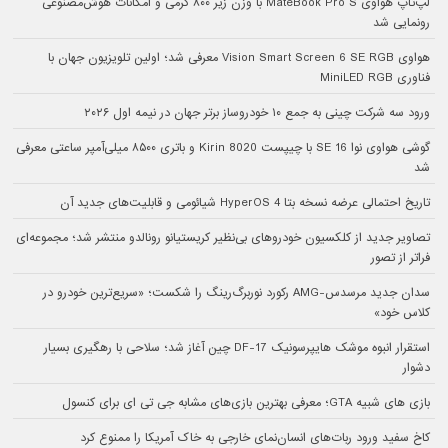
لپ‌تاپ هواوی MateBook Pro S با وزن زیر ۸۰۰ گرمی و امکانات هوش‌مصنوعی
رونمایی شد
هواوی Vision Smart Screen 6 SE RGB معرفی شد؛ اولین تلویزیون جهان با
فناوری MiniLED RGB
ورود سه شرکت چینی به جمع ۱۰ خودروساز برتر جهان در نیمه اول ۲۰۲۶
گوشی هواوی نوا 16 SE با چیپست Kirin 8020 و باتری ۸۵۰۰ میلی‌آمپر ساعتی معرفی
شد
تاریخ احتمالی عرضه نسخه بتا HyperOS 4 شیائومی و قابلیت‌های جدید آن
تصاویر جدید از کلکسیون خودروهای بی‌نظیر کریستیانو رونالدو منتشر شد؛ مجموعه‌ای
فراتر از تصور
سدان جدید مرسدس-AMG رکورد نوربرگ‌رینگ را شکست؛ «سریع‌ترین خودرو در
کلاس خود»
استقرار انبوه موشک هایپرسونیک DF-17 چین آغاز شد؛ سلاحی با رهگیری بسیار
دشوار
بازی های شبیه GTA؛ معرفی بهترین بازی‌های مشابه جی تی ای برای کنسول
کاخ سفید ورود ربات‌های انسان‌نمای خارجی به خاک آمریکا را ممنوع کرد