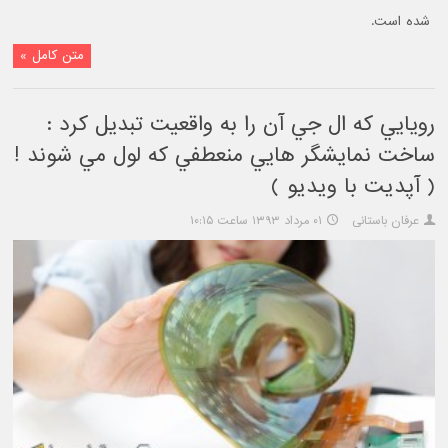
شده است.
متن کامل »
رويايي که ال جي آن را به واقعيت تبديل کرد :
ساخت نمايشگر هايي منعطفي که لول مي شوند !
( آپدیت با ویدیو )
عرفان باستانی
۰۱ مرداد ۱۳۹۳ ساعت ۱۰:۱۵