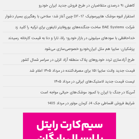
کاهش ۹۱ درصدی متقاضیان در طرح فروش جدید ایران خودرو
استقرار انبوه موشک هایپرسونیک DF-17 چین آغاز شد؛ سلاحی با رهگیری بسیار دشوار
شرکت BAE Systems ساخت جنگنده‌های یوروفایتر تایفون برای ترکیه را کلید زد
خداحافظی با سودهای میلیونی در بازار خودرو؛ رانا، تارا و دنا به قیمت کارخانه رسیدند
پزشکیان: سایپا هم مثل ایران‌خودرو خصوصی‌سازی می‌شود
طرح آزادسازی تردد خودروهای پلاک منطقه آزاد انزلی در سراسر شمال کشور
قیمت جدید وانت سایپا ۱۵۱ برای مصرف‌کننده در مرداد ۱۴۰۵ اعلام شد
لیست قیمت جدید لاستیک‌های ایرانی در مرداد ۱۴۰۵
آمریکا در جنگ با ایران با کمبود موشک‌های حیاتی مواجه است
شرایط فروش اقساطی جک J4 کرمان موتور در مرداد 1405