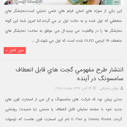
اين يکي از سوژه هاي اصلي فيلم هاي علمي تخيلي است.نمايشگر هاي
منعطفي که لول شده و به حالت اول بر مي گردند.اما امروز شما اين گونه
نمايشگر ها را در واقعيت مي بينيد.ال جي موفق به ساخت نمايشگر هاي
منعطف 18 اينچي OLED شده است که لول مي شوند.ال ...
متن کامل »
انتشار طرح مفهومي گجت هاي قابل انعطاف
سامسونگ در آينده
عرفان باستانی
۱۴ آبان ۱۳۹۲ ساعت ۱۹:۱۸
مدتی پیش بود که شرکت های سامسونگ و ال جی از اسمارت فون های
جدید خود با صفحه نمایش قابل انعطاف یا منحنی (یا خمیده) رونمایی
کردند. Galaxy Round و G Flex نام این اسمارت فون هاست که توجهات