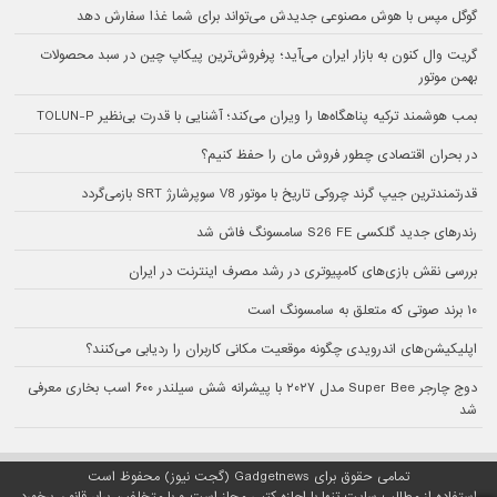
گوگل مپس با هوش مصنوعی جدیدش می‌تواند برای شما غذا سفارش دهد
گریت وال کنون به بازار ایران می‌آید؛ پرفروش‌ترین پیکاپ چین در سبد محصولات
بهمن موتور
بمب هوشمند ترکیه پناهگاه‌ها را ویران می‌کند؛ آشنایی با قدرت بی‌نظیر TOLUN-P
در بحران اقتصادی چطور فروش مان را حفظ کنیم؟
قدرتمندترین جیپ گرند چروکی تاریخ با موتور V8 سوپرشارژ SRT بازمی‌گردد
رندرهای جدید گلکسی S26 FE سامسونگ فاش شد
بررسی نقش بازی‌های کامپیوتری در رشد مصرف اینترنت در ایران
۱۰ برند صوتی که متعلق به سامسونگ است
اپلیکیشن‌های اندرویدی چگونه موقعیت مکانی کاربران را ردیابی می‌کنند؟
دوج چارجر Super Bee مدل ۲۰۲۷ با پیشرانه شش سیلندر ۶۰۰ اسب بخاری معرفی
شد
تمامی حقوق برای Gadgetnews (گجت نیوز) محفوظ است