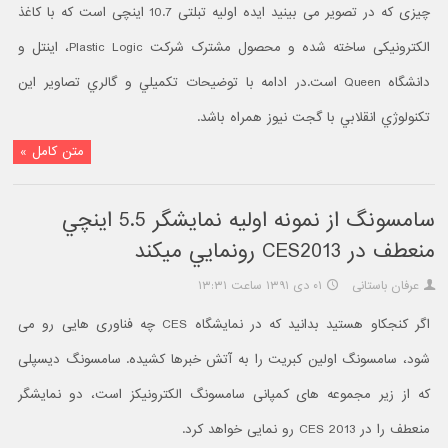
چیزی که در تصویر می بینید ایده اولیه تبلتی 10.7 اینچی است که با کاغذ
الکترونیکی ساخته شده و محصول مشترک شرکت Plastic Logic، اینتل و
دانشگاه Queen است.در ادامه با توضيحات تکميلي و گالري تصاوير اين
تکنولوژي انقلابي با گجت نيوز همراه باشد.
متن کامل »
سامسونگ از نمونه اوليه نمايشگر 5.5 اينچي
منعطف در CES2013 رونمايي ميکند
عرفان باستانی
۰۱ دی ۱۳۹۱ ساعت ۱۳:۳۱
اگر کنجکاو هستید بدانید که در نمایشگاه CES چه فناوری هایی رو می
شود، سامسونگ اولین کبریت را به آتش خبرها کشیده. سامسونگ دیسپلی
که از زیر مجموعه های کمپانی سامسونگ الکترونیکز است، دو نمایشگر
منعطف را در CES 2013 رو نمایی خواهد کرد.