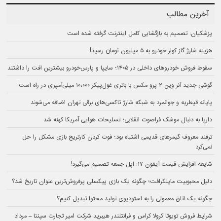
آخرین مطالب
پزشکیان: تصمیم به بازگشایی کامل اینترنت گرفته شده است
هزینه شارژ گاز کولر خودرو به ۵ میلیون تومان رسید!
سقوط فروش خودروهای داخلی در ۱۴۰۵؛ سایپا و پارس‌خودرو بیشترین افت را داشتند
گوشی جدید آنر وین ۲ پرو مکس با باتری غول‌پیکر ۱۰،۰۰۰ میلی‌آمپری در راه است!
پایانه قیطریه و جوانمرد به شبکه شارژ تاکسی‌های برقی تهران اضافه می‌شوند
دارپا به دنبال موشک فراصوت انقلابی؛ تسلیحات هوایی آمریکا کهنه شد
ترفند معروف گیمرهای قدیمی اشتباه بود؛ فوت کردن کارتریج بازی مشکل را حل
نمی‌کرد
شایعه افزایش قیمت آیفون ۱۷: اپل جمعه تصمیم می‌گیرد!
دلیل محبوبیت ماینکرافت؛ چگونه یک بازی پیکسلی پرفروش‌ترین عنوان تاریخ شد؟
چگونه یک اتاق معمولی را به استودیوی تولید محتوا تبدیل کنیم؟
شرایط فروش تویوتا کرولا کراس و فرانتلندر هیبرید شرکت امیر تجارت سپنتا – مرداد