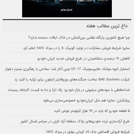
داغ ترین مطالب هفته
چرا هیچ کشوری پایگاه نظامی بین‌المللی در خاک ایالات متحده ندارد؟
سایپا شرایط فروش مشارکت در تولید کوییک S را در مرداد 1405 اعلام کرد
کاهش ۹۱ درصدی متقاضیان در طرح فروش جدید ایران خودرو
استقرار انبوه موشک هایپرسونیک DF-17 چین آغاز شد؛ سلاحی با رهگیری بسیار دشوار
شرکت BAE Systems ساخت جنگنده‌های یوروفایتر تایفون برای ترکیه را کلید زد
خداحافظی با سودهای میلیونی در بازار خودرو؛ رانا، تارا و دنا به قیمت کارخانه رسیدند
پزشکیان: سایپا هم مثل ایران‌خودرو خصوصی‌سازی می‌شود
۵ قطعه خودرو که باید در ۹۶ هزار کیلومتر عوض کنید
طرح آزادسازی تردد خودروهای پلاک منطقه آزاد انزلی در سراسر شمال کشور
شرایط فروش اقساطی جک J4 کرمان موتور در مرداد 1405