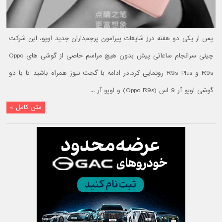
پس از یکی دو هفته درز شایعات پیرامون پرچم‌داران جدید اوپو، این شرکت
چینی سرانجام ساعاتی پیش بدون هیچ مراسم خاصی از گوشی های Oppo
R9s و R9s Plus رونمایی کرد.در ادامه با گجت نیوز همراه باشید تا با دو
گوشی اوپو آر 9 اس (Oppo R9s) و اوپو آر ...
متن کامل »