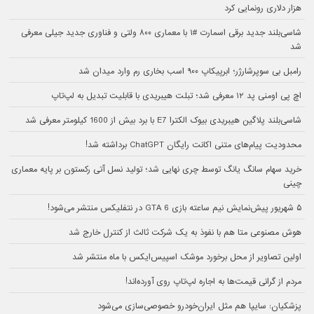
هزار دلاری رونمایی کرد
شاسی‌بلند جدید برقی اسمارت #۱ با معماری ۸۰۰ ولتی و فناوری جدید جیلی معرفی
شد
رامبل بی سوپرشارژر؛ ابرپیکاپ ۹۰۰ اسب بخاری رم وارد میدان شد
اچ پی اومنی پد ۱۲ معرفی شد؛ تبلت هیبریدی با قابلیت تبدیل به لپ‌تاپ
شاسی‌بلند پلاگین هیبریدی بیوک الکترا E7 با برد بیش از 1600 کیلومتر معرفی شد
محدودیت پیام‌های متنی اکانت رایگان ChatGPT برداشته شد!
خرید سهام سانگ‌ یانگ توسط چری نهایی شد؛ تولید نسل آتی رکستون بر پایه معماری
چینی
۵ شهریور پیش‌نمایش نیم ساعته بازی GTA 6 در نتفلیکس منتشر می‌شود!
هوش مصنوعی متا هم با نفوذ به یک شرکت ثالث از کنترل خارج شد
اولین تصاویر از محل برخورد موشک اسپیس‌ایکس با ماه منتشر شد
مردم از گرانی قیمت‌ها به اجاره لپ‌تاپ روی آورده‌اند!
پزشکیان: سایپا هم مثل ایران‌خودرو خصوصی‌سازی می‌شود