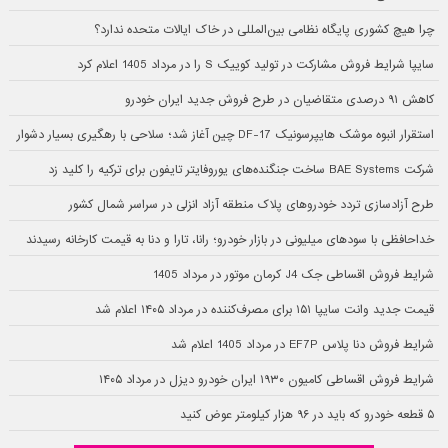
چرا هیچ کشوری پایگاه نظامی بین‌المللی در خاک ایالات متحده ندارد؟
سایپا شرایط فروش مشارکت در تولید کوییک S را در مرداد 1405 اعلام کرد
کاهش ۹۱ درصدی متقاضیان در طرح فروش جدید ایران خودرو
استقرار انبوه موشک هایپرسونیک DF-17 چین آغاز شد؛ سلاحی با رهگیری بسیار دشوار
شرکت BAE Systems ساخت جنگنده‌های یوروفایتر تایفون برای ترکیه را کلید زد
طرح آزادسازی تردد خودروهای پلاک منطقه آزاد انزلی در سراسر شمال کشور
خداحافظی با سودهای میلیونی در بازار خودرو؛ رانا، تارا و دنا به قیمت کارخانه رسیدند
شرایط فروش اقساطی جک J4 کرمان موتور در مرداد 1405
قیمت جدید وانت سایپا ۱۵۱ برای مصرف‌کننده در مرداد ۱۴۰۵ اعلام شد
شرایط فروش دنا پلاس EF7P در مرداد 1405 اعلام شد
شرایط فروش اقساطی کامیون ۱۹۳۰ ایران خودرو دیزل در مرداد ۱۴۰۵
۵ قطعه خودرو که باید در ۹۶ هزار کیلومتر عوض کنید