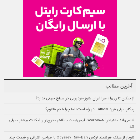
آخرین مطالب
از پیکان تا ری‌را ؛ چرا ایران هنوز خودرویی در سطح جهانی ندارد؟
پیکاپ برقی فورد Fathom در راه است؛ اما چرا با نام فانتوم؟
شاسی‌بلند ماهیندرا Scorpio-N فیس‌لیفت با ظاهر مدرن‌تر و امکانات بیشتر معرفی
شد
کاویار از عینک هوشمند لوکس Odyssey Ray-Ban با طراحی اشرافی و قیمت چند