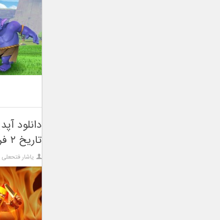
تاریخ ۲ فروردین ۹۵
یاشار فتحعلی ز