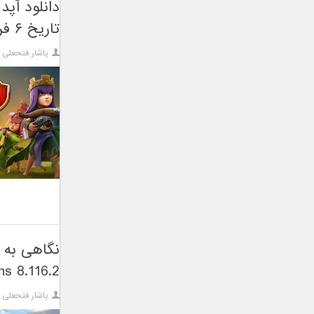
تاریخ ۶ فروردین ۹۵
یاشار فتحعلی ز
s 8.116.2 )
یاشار فتحعلی ز