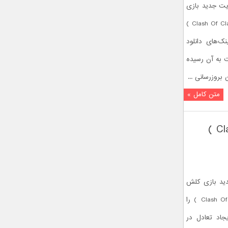
یت جدید بازی
کلش آف کلنز نسخه ۸.۲۱۲.۳ ( Clash Of Clans 8.212.3 )
ک‌های دانلود
ت به آن رسیده
بروزرسانی ...
متن کامل »
دانلود آپدیت جدید بازی کلش آف کلنز ( Clash Of Clans 8.212.3 )
ید بازی کلش
آف کلنز نسخه ۸.۲۱۲.۳ ( Clash Of Clans 8.212.3 ) را
جاد تعادل در