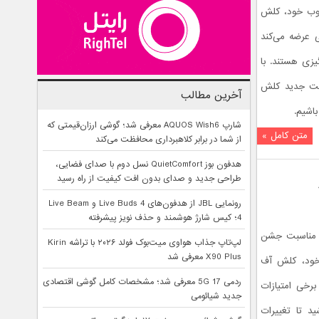
بوب خود، کلش
وزرسانی‌هایی عرضه می‌کند
یزی هستند. با
دیت جدید کلش
آخرین مطالب
باشیم.
شارپ AQUOS Wish6 معرفی شد؛ گوشی ارزان‌قیمتی که
متن کامل »
از شما در برابر کلاهبرداری محافظت می‌کند
هدفون بوز QuietComfort نسل دوم با صدای فضایی،
طراحی جدید و صدای بدون افت کیفیت از راه رسید
رونمایی JBL از هدفون‌های Live Buds 4 و Live Beam
4؛ کیس شارژ هوشمند و حذف نویز پیشرفته
ه مناسبت جشن
لپ‌تاپ جذاب هواوی میت‌بوک فولد ۲۰۲۶ با تراشه Kirin
X90 Plus معرفی شد
 خود، کلش آف
ردمی 17 5G معرفی شد؛ مشخصات کامل گوشی اقتصادی
پاییزه و برخی امتیازات
جدید شیائومی
د تا تغییرات