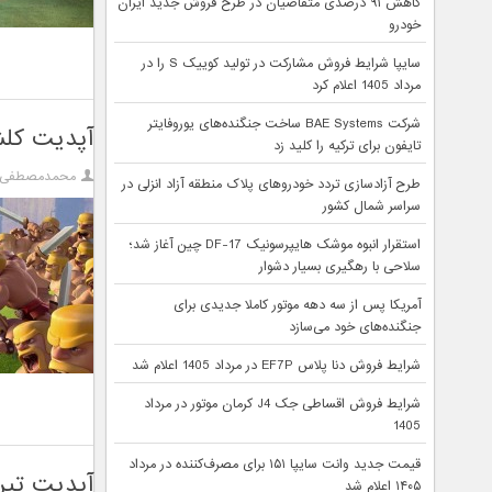
کاهش ۹۱ درصدی متقاضیان در طرح فروش جدید ایران
خودرو
سایپا شرایط فروش مشارکت در تولید کوییک S را در
مرداد 1405 اعلام کرد
شرکت BAE Systems ساخت جنگنده‌های یوروفایتر
آپدیت کلش آف کلنز 
تایفون برای ترکیه را کلید زد
محمدمصطفی آ
طرح آزادسازی تردد خودروهای پلاک منطقه آزاد انزلی در
سراسر شمال کشور
استقرار انبوه موشک هایپرسونیک DF-17 چین آغاز شد؛
سلاحی با رهگیری بسیار دشوار
آمریکا پس از سه دهه موتور کاملا جدیدی برای
جنگنده‌های خود می‌سازد
شرایط فروش دنا پلاس EF7P در مرداد 1405 اعلام شد
شرایط فروش اقساطی جک J4 کرمان موتور در مرداد
1405
قیمت جدید وانت سایپا ۱۵۱ برای مصرف‌کننده در مرداد
آپدیت تیر
۱۴۰۵ اعلام شد