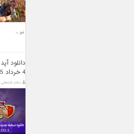
نیز ...
4 خرداد 95
یاشار فتحعلی ز