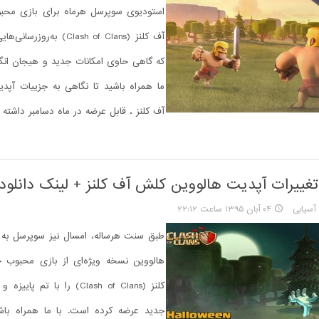
استودیوی سوپرسل هرماه برای بازی مح
آف کلنز (Clash of Clans) به‌ر
که گاهی حاوی امکانات جدید و هیجان انگ
ما همراه باشید تا نگاهی به جزییات آپ
آف کلنز ، قابل عرضه در ماه دسامبر داشته 
تغییرات آپدیت هالووین کلش آف کلنز + لینک دانلود
سیابی
۰۴ آبان ۱۳۹۵ ساعت ۲۲:۱۲
طبق سنت هرساله، امسال نیز سوپرسل ب
هالووین نسخه ویژه‌ای از بازی محبوب
کلنز (Clash of Clans) را با تم 
جدید عرضه کرده است. با ما همراه باشی