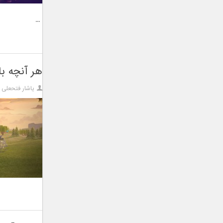
...
هر آنچه با
یاشار فتحعلی ز