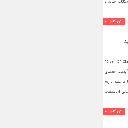
کانات جدید و
متن کامل »
د
آخرین به‌روزرسانی بازی کلش آف کلنز (Clash Of Clans)
آپدیت جدیدی
 ما قصد داریم
سانی اردیبهشت
متن کامل »