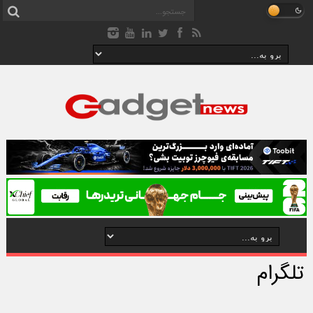
تلگرام