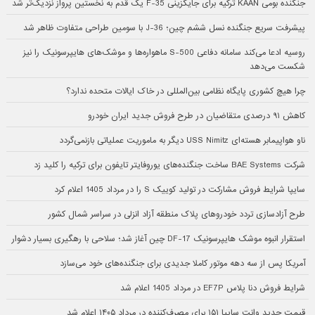
جنگنده بومی KAAN ترکیه برای جایگزینی F-35 یک قدم به نخستین پرواز نزدیک‌تر شد
پیشرفت سریع جنگنده نسل ششم چین؛ J-36 با سومین طراحی متفاوت ظاهر شد
روسیه ادعا می‌کند سامانه دفاعی S-500 ماهواره‌ها و موشک‌های هایپرسونیک را نیز
شکست می‌دهد
چرا هیچ کشوری پایگاه نظامی بین‌المللی در خاک ایالات متحده ندارد؟
کاهش ۹۱ درصدی متقاضیان در طرح فروش جدید ایران خودرو
ناو هواپیمابر هسته‌ای USS Nimitz دیگر به ماموریت عملیاتی بازنمی‌گردد
شرکت BAE Systems ساخت جنگنده‌های یوروفایتر تایفون برای ترکیه را کلید زد
سایپا شرایط فروش مشارکت در تولید کوییک S را در مرداد 1405 اعلام کرد
طرح آزادسازی تردد خودروهای پلاک منطقه آزاد انزلی در سراسر شمال کشور
استقرار انبوه موشک هایپرسونیک DF-17 چین آغاز شد؛ سلاحی با رهگیری بسیار دشوار
آمریکا پس از سه دهه موتور کاملا جدیدی برای جنگنده‌های خود می‌سازد
شرایط فروش دنا پلاس EF7P در مرداد 1405 اعلام شد
قیمت جدید وانت سایپا ۱۵۱ برای مصرف‌کننده در مرداد ۱۴۰۵ اعلام شد