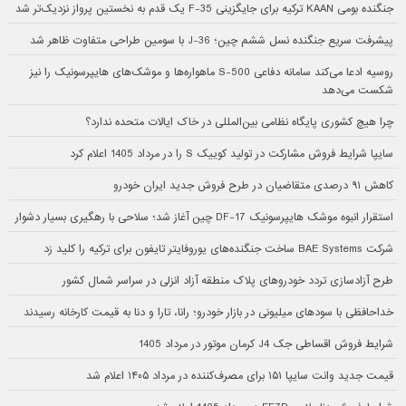
جنگنده بومی KAAN ترکیه برای جایگزینی F-35 یک قدم به نخستین پرواز نزدیک‌تر شد
پیشرفت سریع جنگنده نسل ششم چین؛ J-36 با سومین طراحی متفاوت ظاهر شد
روسیه ادعا می‌کند سامانه دفاعی S-500 ماهواره‌ها و موشک‌های هایپرسونیک را نیز
شکست می‌دهد
چرا هیچ کشوری پایگاه نظامی بین‌المللی در خاک ایالات متحده ندارد؟
سایپا شرایط فروش مشارکت در تولید کوییک S را در مرداد 1405 اعلام کرد
کاهش ۹۱ درصدی متقاضیان در طرح فروش جدید ایران خودرو
استقرار انبوه موشک هایپرسونیک DF-17 چین آغاز شد؛ سلاحی با رهگیری بسیار دشوار
شرکت BAE Systems ساخت جنگنده‌های یوروفایتر تایفون برای ترکیه را کلید زد
طرح آزادسازی تردد خودروهای پلاک منطقه آزاد انزلی در سراسر شمال کشور
خداحافظی با سودهای میلیونی در بازار خودرو؛ رانا، تارا و دنا به قیمت کارخانه رسیدند
شرایط فروش اقساطی جک J4 کرمان موتور در مرداد 1405
قیمت جدید وانت سایپا ۱۵۱ برای مصرف‌کننده در مرداد ۱۴۰۵ اعلام شد