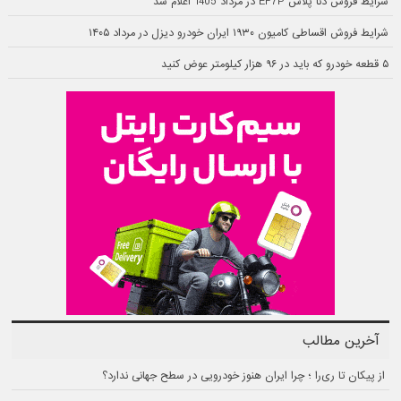
شرایط فروش دنا پلاس EF7P در مرداد 1405 اعلام شد
شرایط فروش اقساطی کامیون ۱۹۳۰ ایران خودرو دیزل در مرداد ۱۴۰۵
۵ قطعه خودرو که باید در ۹۶ هزار کیلومتر عوض کنید
آخرین مطالب
از پیکان تا ری‌را ؛ چرا ایران هنوز خودرویی در سطح جهانی ندارد؟