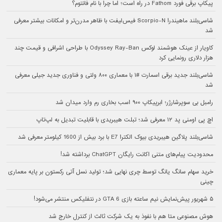
پیکاپ برقی فورد Fathom در راه است؛ اما چرا با نام فانتوم؟
شاسی‌بلند ماهیندرا Scorpio-N فیس‌لیفت با ظاهر مدرن‌تر و امکانات بیشتر معرفی
شد
کاویار از عینک هوشمند لوکس Odyssey Ray-Ban با طراحی اشرافی و قیمت چند
هزار دلاری رونمایی کرد
شاسی‌بلند جدید برقی اسمارت #۱ با معماری ۸۰۰ ولتی و فناوری جدید جیلی معرفی
شد
رامبل بی سوپرشارژر؛ ابرپیکاپ ۹۰۰ اسب بخاری رم وارد میدان شد
اچ پی اومنی پد ۱۲ معرفی شد؛ تبلت هیبریدی با قابلیت تبدیل به لپ‌تاپ
شاسی‌بلند پلاگین هیبریدی بیوک الکترا E7 با برد بیش از 1600 کیلومتر معرفی شد
محدودیت پیام‌های متنی اکانت رایگان ChatGPT برداشته شد!
خرید سهام سانگ‌ یانگ توسط چری نهایی شد؛ تولید نسل آتی رکستون بر پایه معماری
چینی
۵ شهریور پیش‌نمایش نیم ساعته بازی GTA 6 در نتفلیکس منتشر می‌شود!
هوش مصنوعی متا هم با نفوذ به یک شرکت ثالث از کنترل خارج شد