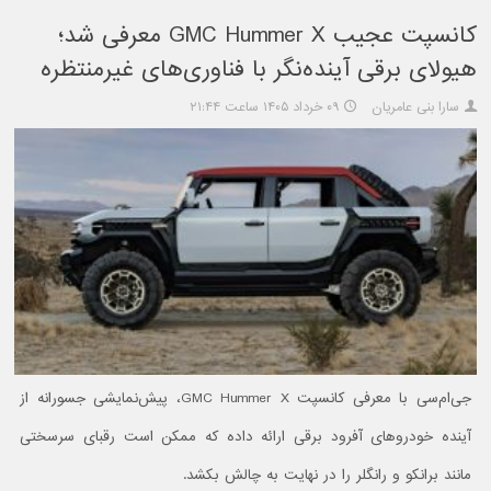
کانسپت عجیب GMC Hummer X معرفی شد؛
هیولای برقی آینده‌نگر با فناوری‌های غیرمنتظره
سارا بنی عامریان
۰۹ خرداد ۱۴۰۵ ساعت ۲۱:۴۴
جی‌ام‌سی با معرفی کانسپت GMC Hummer X، پیش‌نمایشی جسورانه از
آینده خودروهای آفرود برقی ارائه داده که ممکن است رقبای سرسختی
مانند برانکو و رانگلر را در نهایت به چالش بکشد.