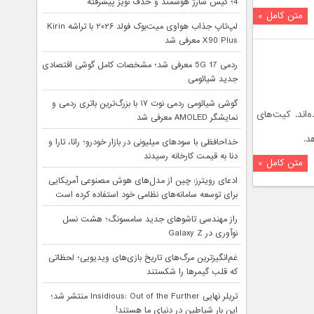
4؛ کیس شارژ هوشمند و حذف نویز پیشرفته
متن کامل »
لپ‌تاپ جذاب هواوی میت‌بوک فولد ۲۰۲۶ با تراشه Kirin
X90 Plus معرفی شد
ردمی 17 5G معرفی شد؛ مشخصات کامل گوشی اقتصادی
جدید شیائومی
گوشی شیائومی ردمی نوت ۱۷ با بزرگ‌ترین باتری ردمی و
اند. کیت‌های
نمایشگر AMOLED معرفی شد
خداحافظی با سودهای میلیونی در بازار خودرو؛ رانا، تارا و
دنا به قیمت کارخانه رسیدند
متن کامل »
ادعای رویترز: چین از مدل‌های هوش مصنوعی آمریکایی
برای توسعه سامانه‌های نظامی خود استفاده کرده است
راز مهندسی تاشوهای جدید سامسونگ؛ هشت نسل
نوآوری در Galaxy Z
غم‌انگیزترین مرگ‌های تاریخ بازی‌های ویدیویی؛ لحظاتی
که قلب گیمرها را شکستند
تریلر نهایی Insidious: Out of the Further منتشر شد؛
این بار شیاطین در دنیای ما هستند!