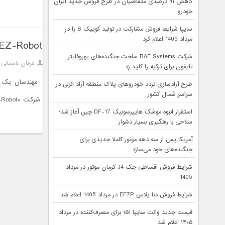
کاهش ۹۱ درصدی متقاضیان در طرح فروش جدید ایران
خودرو
سایپا شرایط فروش مشارکت در تولید کوییک S را در
مرداد 1405 اعلام کرد
EZ-Robot : در کمتر از 30 دقیقه ربات خود را بسازید 
شرکت BAE Systems ساخت جنگنده‌های یوروفایتر
عرفان باستانی
تایفون برای ترکیه را کلید زد
مهندسان یک شر
طرح آزادسازی تردد خودروهای پلاک منطقه آزاد انزلی در
سراسر شمال کشور
شرکت «EZ-Robot» به تمامی افراد امکان ساخت یک ربات سفارشی را در کمتر از 30 دقیقه می‌دهد.
استقرار انبوه موشک هایپرسونیک DF-17 چین آغاز شد؛
سلاحی با رهگیری بسیار دشوار
آمریکا پس از سه دهه موتور کاملا جدیدی برای
جنگنده‌های خود می‌سازد
شرایط فروش اقساطی جک J4 کرمان موتور در مرداد
1405
شرایط فروش دنا پلاس EF7P در مرداد 1405 اعلام شد
قیمت جدید وانت سایپا ۱۵۱ برای مصرف‌کننده در مرداد
۱۴۰۵ اعلام شد