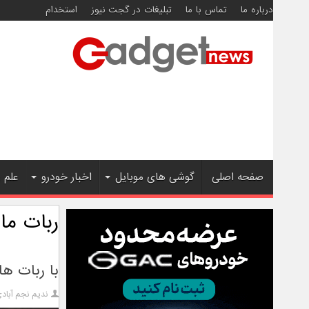
درباره ما
تماس با ما
تبلیغات در گجت نیوز
استخدام
صفحه اصلی
گوشی های موبایل
اخبار خودرو
علم 
ربات ماژ
با ربات های مکعبی MIT آشن
ندیم نجم آباد