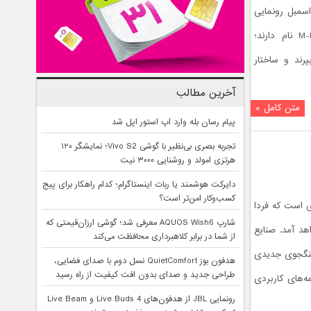
خود-اسمبل رونمایی
کردند. این ربات های مکعبی که M-Block نام دارند؛
پرند و ساختار
آخرین مطالب
متن کامل »
پیام رسان بله وارد اپ استور اپل شد
تجربه بصری بی‌نظیر با گوشی Vivo S2؛ نمایشگر ۱۲۰
هرتزی امولد و روشنایی ۳۰۰۰ نیت
دایرکت هوشمند یا ربات اینستاگرام؛ کدام راهکار برای پیج
کسب‌وکار امن‌تر است؟
اژولاری است که فردا
شارپ AQUOS Wish6 معرفی شد؛ گوشی ارزان‌قیمتی که
ایش در خواهد آمد. صنایع
از شما در برابر کلاهبرداری محافظت می‌کند
ر قدس (IAI) ربات جنگجوی جدیدی
هدفون بوز QuietComfort نسل دوم با صدای فضایی،
طراحی جدید و صدای بدون افت کیفیت از راه رسید
ه‌های کاربردی
رونمایی JBL از هدفون‌های Live Buds 4 و Live Beam