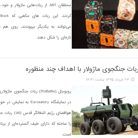
محققان MIT، از ربات‌هایی ماژولار و 
می‌توانند به یکدیگر بپیوندند، روی هم ب
تازه‌ای را شکل دهند.
ربات جنگجوی ماژولار با اهداف چند منظوره
۲۳ خرداد ۱۳۹۵ ساعت ۱۴:۴۱
روبوبتل (RoBattle) ربات جنگجوی م
در نمایشگاه Eurosatory به نم
هوافضای رژیم اشغالگ
را ساخته که دارای طیف گسترده‌ای از برنام
است.