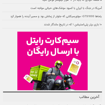
۵ قطعه خودرو که باید در ۹۶ هزار کیلومتر عوض کنید
آمریکا در جنگ با ایران با کمبود موشک‌های حیاتی مواجه است
یاماها GTS1000؛ موتورسیکلتی که جلوتر از زمانش بود و مسیر آینده را هموار کرد
۱۰ بازی برتر پلی‌استیشن ۱ که در تاریخ ماندگار شدند
آخرین مطالب