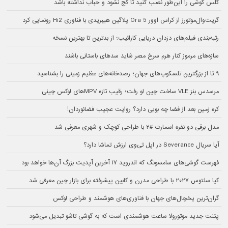
گلس گوشی را این‌طور نصب کنید تا کج نشود و حباب نداشته باشد
گریت‌وال‌موتورز از کراس اوور Ora 5 پلاگین هیبریدی با فناوری Hi2 رونمایی کرد
رتبه‌بندی فیلم‌های دزدان دریایی کارائیب؛ از بدترین تا بهترین نسخه
سازه‌های مرموز کنار هرم سرخ مصر شاید سدهای باستانی باشند
۹ تا از بزرگترین تلسکوپ‌های جهان؛ رصدخانه‌های عظیم زمینی را بشناسید
مرسدس بنز VLE ساخت چین لو رفت؛ رقیب تازه MPVهای لوکس چینی
کره زمین بعد از فضا چه بویی دارد؟ روایت عجیب فضانوردان!
مدل برقی دو نفره اسمارت #۲ با طراحی کوچک و شهری معرفی شد
آیا سریال Severance در اپل تی‌وی ارزش تماشا دارد؟
فهرست گوشی‌های سامسونگ که اندروید ۱۷ آخرین آپدیت بزرگ آن‌ها خواهد بود
کیا سلتوس ۲۰۲۷ با طراحی مدرن و کابین پیشرفته برای بازار چین معرفی شد
گران‌ترین یخچال‌های جهان با فناوری‌های هوشمند و طراحی لوکس
پتنت جدید موتورولا ساعت هوشمندی است که به گوشی تاشو تبدیل می‌شود