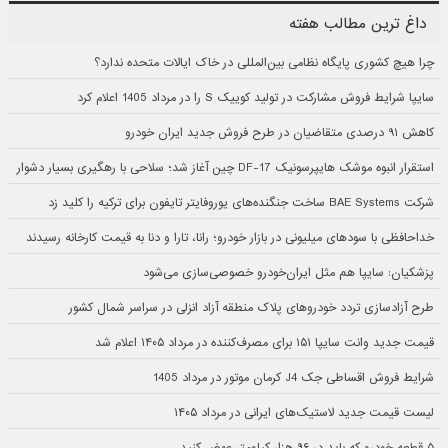
داغ ترین مطالب هفته
چرا هیچ کشوری پایگاه نظامی بین‌المللی در خاک ایالات متحده ندارد؟
سایپا شرایط فروش مشارکت در تولید کوییک S را در مرداد 1405 اعلام کرد
کاهش ۹۱ درصدی متقاضیان در طرح فروش جدید ایران خودرو
استقرار انبوه موشک هایپرسونیک DF-17 چین آغاز شد؛ سلاحی با رهگیری بسیار دشوار
شرکت BAE Systems ساخت جنگنده‌های یوروفایتر تایفون برای ترکیه را کلید زد
خداحافظی با سودهای میلیونی در بازار خودرو؛ رانا، تارا و دنا به قیمت کارخانه رسیدند
پزشکیان: سایپا هم مثل ایران‌خودرو خصوصی‌سازی می‌شود
طرح آزادسازی تردد خودروهای پلاک منطقه آزاد انزلی در سراسر شمال کشور
قیمت جدید وانت سایپا ۱۵۱ برای مصرف‌کننده در مرداد ۱۴۰۵ اعلام شد
شرایط فروش اقساطی جک J4 کرمان موتور در مرداد 1405
لیست قیمت جدید لاستیک‌های ایرانی در مرداد ۱۴۰۵