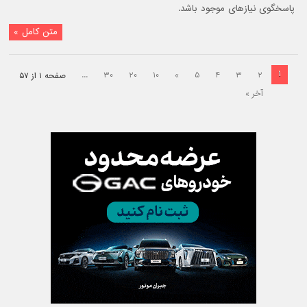
پاسخگوی نیازهای موجود باشد.
متن کامل »
۱
...
۳۰
۲۰
۱۰
»
۵
۴
۳
۲
صفحه ۱ از ۵۷
آخر »