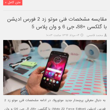
متن کامل »
مقایسه مشخصات فنی موتو زد 2 فورس ادیشن
با گلکسی +S8، جی 6 و وان پلاس 5
محمد قاسمی
۰۴ مرداد ۱۳۹۶ ساعت ۱۰:۰۳
به دنبال معرفی پرچمدار جدید موتورولا، در ادامه مشخصات فنی موتو زد 2
فورس ادیشن (Moto Z2 Force Edition) با گلکسی +S8، ال جی G6 و وان