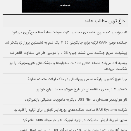
داغ ترین مطالب هفته
نایب‌رئیس کمیسیون اقتصادی مجلس: کارت سوخت جایگاه‌ها جمع‌آوری می‌شود
جنگنده بومی KAAN ترکیه برای جایگزینی F-35 یک قدم به نخستین پرواز نزدیک‌تر شد
پیشرفت سریع جنگنده نسل ششم چین؛ J-36 با سومین طراحی متفاوت ظاهر شد
روسیه ادعا می‌کند سامانه دفاعی S-500 ماهواره‌ها و موشک‌های هایپرسونیک را نیز
شکست می‌دهد
چرا هیچ کشوری پایگاه نظامی بین‌المللی در خاک ایالات متحده ندارد؟
کاهش ۹۱ درصدی متقاضیان در طرح فروش جدید ایران خودرو
ناو هواپیمابر هسته‌ای USS Nimitz دیگر به ماموریت عملیاتی بازنمی‌گردد
شرکت BAE Systems ساخت جنگنده‌های یوروفایتر تایفون برای ترکیه را کلید زد
سایپا شرایط فروش مشارکت در تولید کوییک S را در مرداد 1405 اعلام کرد
طرح آزادسازی تردد خودروهای پلاک منطقه آزاد انزلی در سراسر شمال کشور