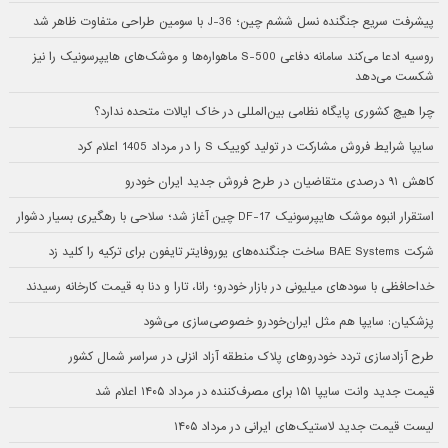
پیشرفت سریع جنگنده نسل ششم چین؛ J-36 با سومین طراحی متفاوت ظاهر شد
روسیه ادعا می‌کند سامانه دفاعی S-500 ماهواره‌ها و موشک‌های هایپرسونیک را نیز
شکست می‌دهد
چرا هیچ کشوری پایگاه نظامی بین‌المللی در خاک ایالات متحده ندارد؟
سایپا شرایط فروش مشارکت در تولید کوییک S را در مرداد 1405 اعلام کرد
کاهش ۹۱ درصدی متقاضیان در طرح فروش جدید ایران خودرو
استقرار انبوه موشک هایپرسونیک DF-17 چین آغاز شد؛ سلاحی با رهگیری بسیار دشوار
شرکت BAE Systems ساخت جنگنده‌های یوروفایتر تایفون برای ترکیه را کلید زد
خداحافظی با سودهای میلیونی در بازار خودرو؛ رانا، تارا و دنا به قیمت کارخانه رسیدند
پزشکیان: سایپا هم مثل ایران‌خودرو خصوصی‌سازی می‌شود
طرح آزادسازی تردد خودروهای پلاک منطقه آزاد انزلی در سراسر شمال کشور
قیمت جدید وانت سایپا ۱۵۱ برای مصرف‌کننده در مرداد ۱۴۰۵ اعلام شد
لیست قیمت جدید لاستیک‌های ایرانی در مرداد ۱۴۰۵