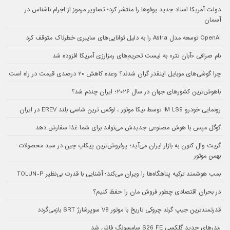
دولت آمریکا اسناد جدید یوفوها را منتشر کرد؛ تصاویر مرموز از اجرام ناشناس در
آسمان
OpenAI توسعه مدل Astra را به دلیل توانایی‌های سایبری خطرناک متوقف کرد
نام صرافی «آبان‌ تتر» به لیست تحریم‌های رمزارزی آمریکا افزوده شد
چرا گوشی‌های موبایل اینقدر گران شدند؟ وعده کاهش ۲۰ درصدی قیمت در راه است
باهوش‌ترین کشورهای جهان در سال ۲۰۲۶؛ ایران چندم شد؟
رونمایی خودرو IM LS9 توسط نیکا موتور ، لوکس ترین شاسی بلند EREV در ایران
گوگل مپس با هوش مصنوعی جدیدش می‌تواند برای شما غذا سفارش دهد
گریت وال کنون به بازار ایران می‌آید؛ پرفروش‌ترین پیکاپ چین در سبد محصولات
بهمن موتور
بمب هوشمند ترکیه پناهگاه‌ها را ویران می‌کند؛ آشنایی با قدرت بی‌نظیر TOLUN-P
در بحران اقتصادی چطور فروش مان را حفظ کنیم؟
قدرتمندترین جیپ گرند چروکی تاریخ با موتور V8 سوپرشارژ SRT بازمی‌گردد
رندرهای جدید گلکسی S26 FE سامسونگ فاش شد