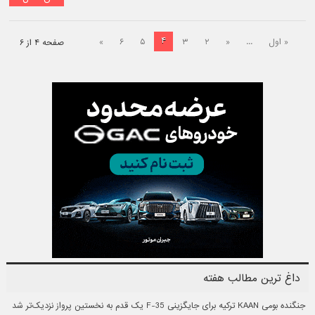
۴
« اول
...
«
۲
۳
۵
۶
»
صفحه ۴ از ۶
داغ ترین مطالب هفته
جنگنده بومی KAAN ترکیه برای جایگزینی F-35 یک قدم به نخستین پرواز نزدیک‌تر شد