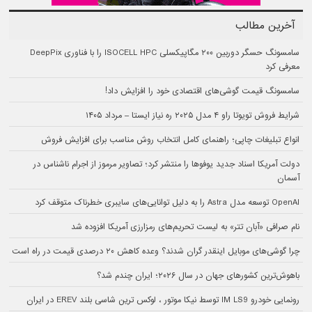
آخرین مطالب
سامسونگ حسگر دوربین ۲۰۰ مگاپیکسلی ISOCELL HPC را با فناوری DeepPix
معرفی کرد
سامسونگ قیمت گوشی‌های اقتصادی خود را افزایش داد!
شرایط فروش تویوتا راو ۴ مدل ۲۰۲۵ ره نیاز ایستا – مرداد ۱۴۰۵
انواع تبلیغات چاپی؛ راهنمای کامل انتخاب روش مناسب برای افزایش فروش
دولت آمریکا اسناد جدید یوفوها را منتشر کرد؛ تصاویر مرموز از اجرام ناشناس در
آسمان
OpenAI توسعه مدل Astra را به دلیل توانایی‌های سایبری خطرناک متوقف کرد
نام صرافی «آبان‌ تتر» به لیست تحریم‌های رمزارزی آمریکا افزوده شد
چرا گوشی‌های موبایل اینقدر گران شدند؟ وعده کاهش ۲۰ درصدی قیمت در راه است
باهوش‌ترین کشورهای جهان در سال ۲۰۲۶؛ ایران چندم شد؟
رونمایی خودرو IM LS9 توسط نیکا موتور ، لوکس ترین شاسی بلند EREV در ایران