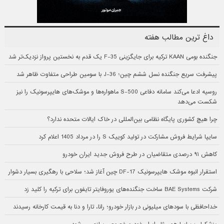
داغ ترین مطالب هفته
جنگنده بومی KAAN ترکیه برای جایگزینی F-35 یک قدم به نخستین پرواز نزدیک‌تر شد
پیشرفت سریع جنگنده نسل ششم چین؛ J-36 با سومین طراحی متفاوت ظاهر شد
روسیه ادعا می‌کند سامانه دفاعی S-500 ماهواره‌ها و موشک‌های هایپرسونیک را نیز
شکست می‌دهد
چرا هیچ کشوری پایگاه نظامی بین‌المللی در خاک ایالات متحده ندارد؟
سایپا شرایط فروش مشارکت در تولید کوییک S را در مرداد 1405 اعلام کرد
کاهش ۹۱ درصدی متقاضیان در طرح فروش جدید ایران خودرو
استقرار انبوه موشک هایپرسونیک DF-17 چین آغاز شد؛ سلاحی با رهگیری بسیار دشوار
شرکت BAE Systems ساخت جنگنده‌های یوروفایتر تایفون برای ترکیه را کلید زد
خداحافظی با سودهای میلیونی در بازار خودرو؛ رانا، تارا و دنا به قیمت کارخانه رسیدند