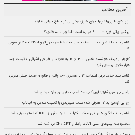
آخرین مطالب
از پیکان تا ری‌را ؛ چرا ایران هنوز خودرویی در سطح جهانی ندارد؟
پیکاپ برقی فورد Fathom در راه است؛ اما چرا با نام فانتوم؟
شاسی‌بلند ماهیندرا Scorpio-N فیس‌لیفت با ظاهر مدرن‌تر و امکانات بیشتر معرفی
شد
کاویار از عینک هوشمند لوکس Odyssey Ray-Ban با طراحی اشرافی و قیمت چند
هزار دلاری رونمایی کرد
شاسی‌بلند جدید برقی اسمارت #۱ با معماری ۸۰۰ ولتی و فناوری جدید جیلی معرفی
شد
رامبل بی سوپرشارژر؛ ابرپیکاپ ۹۰۰ اسب بخاری رم وارد میدان شد
اچ پی اومنی پد ۱۲ معرفی شد؛ تبلت هیبریدی با قابلیت تبدیل به لپ‌تاپ
شاسی‌بلند پلاگین هیبریدی بیوک الکترا E7 با برد بیش از 1600 کیلومتر معرفی شد
محدودیت پیام‌های متنی اکانت رایگان ChatGPT برداشته شد!
خرید سهام سانگ‌ یانگ توسط چری نهایی شد؛ تولید نسل آتی رکستون بر پایه معماری