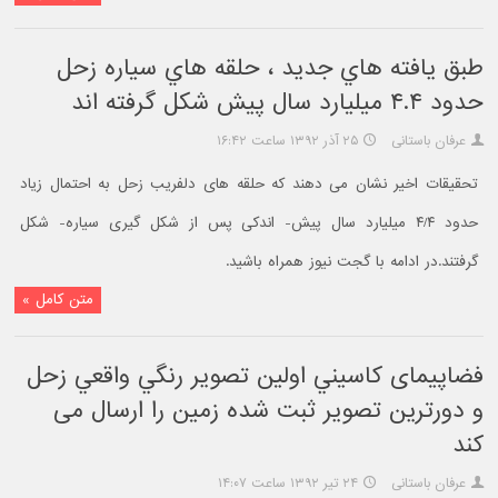
طبق يافته هاي جديد ، حلقه هاي سياره زحل
حدود ۴.۴ ميليارد سال پيش شکل گرفته اند
عرفان باستانی
۲۵ آذر ۱۳۹۲ ساعت ۱۶:۴۲
تحقیقات اخیر نشان می دهند که حلقه های دلفریب زحل به احتمال زیاد
حدود ۴/۴ میلیارد سال پیش- اندکی پس از شکل گیری سیاره- شکل
گرفتند.در ادامه با گجت نيوز همراه باشيد.
متن کامل »
فضاپیمای کاسيني اولين تصوير رنگي واقعي زحل
و دورترين تصوير ثبت شده زمين را ارسال می
کند
عرفان باستانی
۲۴ تیر ۱۳۹۲ ساعت ۱۴:۰۷