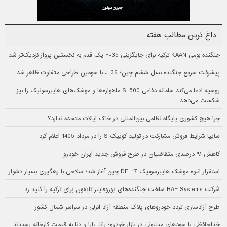
داغ ترین مطالب هفته
جنگنده بومی KAAN ترکیه برای جایگزینی F-35 یک قدم به نخستین پرواز نزدیک‌تر شد
پیشرفت سریع جنگنده نسل ششم چین؛ J-36 با سومین طراحی متفاوت ظاهر شد
روسیه ادعا می‌کند سامانه دفاعی S-500 ماهواره‌ها و موشک‌های هایپرسونیک را نیز
شکست می‌دهد
چرا هیچ کشوری پایگاه نظامی بین‌المللی در خاک ایالات متحده ندارد؟
سایپا شرایط فروش مشارکت در تولید کوییک S را در مرداد 1405 اعلام کرد
کاهش ۹۱ درصدی متقاضیان در طرح فروش جدید ایران خودرو
استقرار انبوه موشک هایپرسونیک DF-17 چین آغاز شد؛ سلاحی با رهگیری بسیار دشوار
شرکت BAE Systems ساخت جنگنده‌های یوروفایتر تایفون برای ترکیه را کلید زد
طرح آزادسازی تردد خودروهای پلاک منطقه آزاد انزلی در سراسر شمال کشور
خداحافظی با سودهای میلیونی در بازار خودرو؛ رانا، تارا و دنا به قیمت کارخانه رسیدند