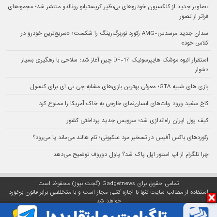
تصاویر جدید از کلکسیون خودروهای بی‌نظیر کریستیانو رونالدو منتشر شد؛ مجموعه‌ای
فراتر از تصور
سدان جدید مرسدس-AMG رکورد نوربرگ‌رینگ را شکست؛ «سریع‌ترین خودرو در
کلاس خود»
استقرار انبوه موشک هایپرسونیک DF-17 چین آغاز شد؛ سلاحی با رهگیری بسیار
دشوار
بازی های شبیه GTA؛ معرفی بهترین بازی‌های مشابه جی تی ای برای کنسول
کاخ سفید ورود ربات‌های انسان‌نمای خارجی به خاک آمریکا را ممنوع کرد
کیف پول ایران راه‌اندازی شد؛ سرویس جدید پرداختی کشور
رکوردهای باکس آفیس در تسخیر مرد عنکبوتی؛ تام هالند می‌ماند یا می‌رود؟
چرا تلگرام از اپ استور اپل پاک شد؟ پاول دوروف توضیح می‌دهد
تمامی حقوق برای Gadgetnews (گجت نیوز) محفوظ است
استفاده از مطالب سایت تنها با اجازه کتبی مجاز است و با متخلفین برابر قانون برخورد
خواهد شد
پلتفرم گجت نیوز روی
سرور اختصاصی
مبین هاست میزبانی می‌شود