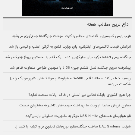
داغ ترین مطالب هفته
نایب‌رئیس کمیسیون اقتصادی مجلس: کارت سوخت جایگاه‌ها جمع‌آوری می‌شود
افزایش قیمت تاکسی‌های اینترنتی؛ پای وزارت کشور به گرانی اسنپ و تپسی باز شد
جنگنده بومی KAAN ترکیه برای جایگزینی F-35 یک قدم به نخستین پرواز نزدیک‌تر شد
پیشرفت سریع جنگنده نسل ششم چین؛ J-36 با سومین طراحی متفاوت ظاهر شد
روسیه ادعا می‌کند سامانه دفاعی S-500 ماهواره‌ها و موشک‌های هایپرسونیک را نیز
شکست می‌دهد
چرا هیچ کشوری پایگاه نظامی بین‌المللی در خاک ایالات متحده ندارد؟
معاون فروش سایپا: اولویت ما پرداخت جریمه‌های تاخیر به مشتریان نیست!
ناو هواپیمابر هسته‌ای USS Nimitz دیگر به ماموریت عملیاتی بازنمی‌گردد
شرکت BAE Systems ساخت جنگنده‌های یوروفایتر تایفون برای ترکیه را کلید زد