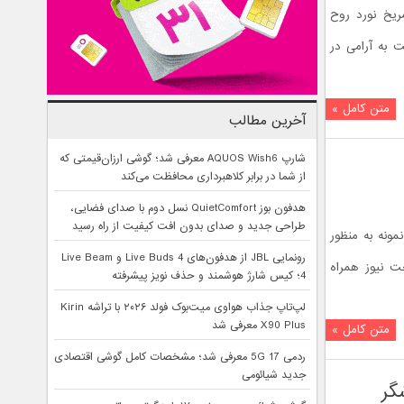
یخ نورد روح
داشت به آرامی در
متن کامل »
آخرین مطالب
شارپ AQUOS Wish6 معرفی شد؛ گوشی ارزان‌قیمتی که
از شما در برابر کلاهبرداری محافظت می‌کند
هدفون بوز QuietComfort نسل دوم با صدای فضایی،
طراحی جدید و صدای بدون افت کیفیت از راه رسید
ونه به منظور
رونمایی JBL از هدفون‌های Live Buds 4 و Live Beam
جت نیوز همراه
4؛ کیس شارژ هوشمند و حذف نویز پیشرفته
لپ‌تاپ جذاب هواوی میت‌بوک فولد ۲۰۲۶ با تراشه Kirin
X90 Plus معرفی شد
متن کامل »
ردمی 17 5G معرفی شد؛ مشخصات کامل گوشی اقتصادی
جدید شیائومی
گر