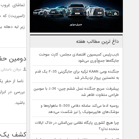
تماشای غروب 
زیرِ لبه دهانه برخوردی گوسف 
داغ ترین مطالب هفته
نایب‌رئیس کمیسیون اقتصادی مجلس: کارت سوخت
دومين حف
جایگاه‌ها جمع‌آوری می‌شود
عرفان باستانی
جنگنده بومی KAAN ترکیه برای جایگزینی F-35 یک قدم
به نخستین پرواز نزدیک‌تر شد
ناسا از حفر ی
پیشرفت سریع جنگنده نسل ششم چین؛ J-36 با سومین
بررسی در ابزا
طراحی متفاوت ظاهر شد
باشید.
روسیه ادعا می‌کند سامانه دفاعی S-500 ماهواره‌ها و
موشک‌های هایپرسونیک را نیز شکست می‌دهد
چرا هیچ کشوری پایگاه نظامی بین‌المللی در خاک ایالات
متحده ندارد؟
کشف یک ش