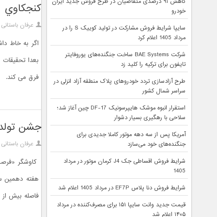
کاهش ۹۱ درصدی متقاضیان در طرح فروش جدید ایران
کنجکاوي
خودرو
عرفان باستانی
سایپا شرایط فروش مشارکت در تولید کوییک S را در
مرداد 1405 اعلام کرد
اگر به خاط دا
شرکت BAE Systems ساخت جنگنده‌های یوروفایتر
تایفون برای ترکیه را کلید زد
فرق می کند.
طرح آزادسازی تردد خودروهای پلاک منطقه آزاد انزلی در
سراسر شمال کشور
استقرار انبوه موشک هایپرسونیک DF-17 چین آغاز شد؛
سلاحی با رهگیری بسیار دشوار
جشن تولد ۱۰ سالگي حضور کهنه سرباز ناسا ، فرصت در سيا
آمریکا پس از سه دهه موتور کاملا جدیدی برای
عرفان باستانی
جنگنده‌های خود می‌سازد
شرایط فروش اقساطی جک J4 کرمان موتور در مرداد
کاوشگر «فرصت»
1405
شرایط فروش دنا پلاس EF7P در مرداد 1405 اعلام شد
فاصله بیش از ۸۰۰۰ کیلومتری زمین در روز ۲۴ ژانویه سال ۲۰۰۴ ...
قیمت جدید وانت سایپا ۱۵۱ برای مصرف‌کننده در مرداد
۱۴۰۵ اعلام شد