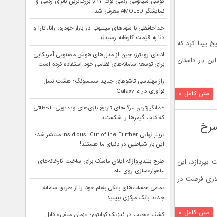
گوشی شیائومی ردمی نوت ۱۷ با بزرگ‌ترین باتری ردمی و
نمایشگر AMOLED معرفی شد
خداحافظی با سودهای میلیونی در بازار خودرو؛ رانا، تارا و
دنا به قیمت کارخانه رسیدند
خ پيدا کرد که
ادعای رویترز: چین از مدل‌های هوش مصنوعی آمریکایی
وده است. اما مثل اینکه این بار داستان
برای توسعه سامانه‌های نظامی خود استفاده کرده است
راز مهندسی تاشوهای جدید سامسونگ؛ هشت نسل
نوآوری در Galaxy Z
متن کامل »
غم‌انگیزترین مرگ‌های تاریخ بازی‌های ویدیویی؛ لحظاتی
که قلب گیمرها را شکستند
تریلر نهایی Insidious: Out of the Further منتشر شد؛
این بار شیاطین در دنیای ما هستند!
طرح بلندپروازانه ایلان ماسک برای ساخت کارخانه‌های
 بپردازد، این
ماهواره‌سازی روی ماه
خ را جشن خواهد گرفت. مریخ‌نورد ۹۸۴ میلیون دلاری فرصت در
تمامی حساب‌های بانکی به‌نام خود را از طریق سامانه
جدید بانک مرکزی ببینید
متن کامل »
کشف عجیب در فیزیک کوانتوم؛ «زمان منفی» قابل