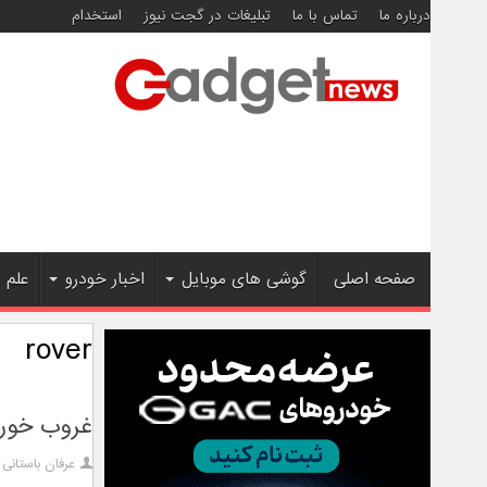
درباره ما
تماس با ما
تبلیغات در گجت نیوز
استخدام
صفحه اصلی
گوشی های موبایل
اخبار خودرو
علم 
rover
غروب خورشي
عرفان باستانی