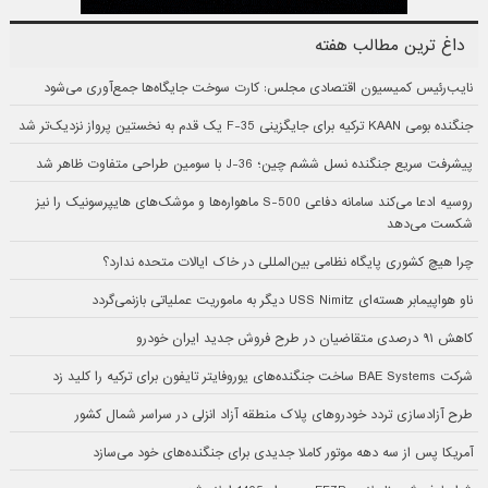
داغ ترین مطالب هفته
نایب‌رئیس کمیسیون اقتصادی مجلس: کارت سوخت جایگاه‌ها جمع‌آوری می‌شود
جنگنده بومی KAAN ترکیه برای جایگزینی F-35 یک قدم به نخستین پرواز نزدیک‌تر شد
پیشرفت سریع جنگنده نسل ششم چین؛ J-36 با سومین طراحی متفاوت ظاهر شد
روسیه ادعا می‌کند سامانه دفاعی S-500 ماهواره‌ها و موشک‌های هایپرسونیک را نیز
شکست می‌دهد
چرا هیچ کشوری پایگاه نظامی بین‌المللی در خاک ایالات متحده ندارد؟
ناو هواپیمابر هسته‌ای USS Nimitz دیگر به ماموریت عملیاتی بازنمی‌گردد
کاهش ۹۱ درصدی متقاضیان در طرح فروش جدید ایران خودرو
شرکت BAE Systems ساخت جنگنده‌های یوروفایتر تایفون برای ترکیه را کلید زد
طرح آزادسازی تردد خودروهای پلاک منطقه آزاد انزلی در سراسر شمال کشور
آمریکا پس از سه دهه موتور کاملا جدیدی برای جنگنده‌های خود می‌سازد