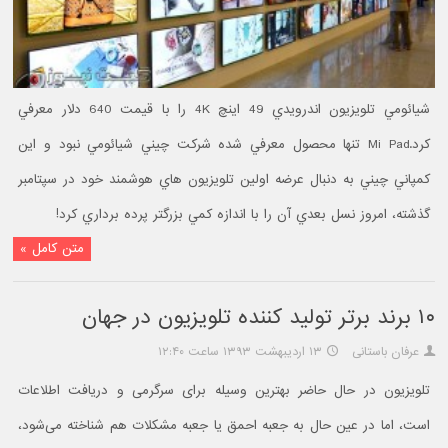
شيائومي تلويزيون اندرويدي 49 اينچ 4K را با قيمت 640 دلار معرفي
کرد.Mi Pad تنها محصول معرفي شده شرکت چيني شيائومي نبود و اين
کمپاني چيني به دنبال عرضه اولين تلويزيون هاي هوشمند خود در سپتامبر
گذشته، امروز نسل بعدي آن را با اندازه کمي بزرگتر پرده برداري کرد!
متن کامل »
۱۰ برند برتر توليد کننده تلويزيون در جهان
عرفان باستانی
۱۳ اردیبهشت ۱۳۹۳ ساعت ۱۲:۴۰
تلویزیون در حال حاضر بهترین وسیله برای سرگرمی و دریافت اطلاعات
است، اما در عین حال به جعبه احمق یا جعبه مشکلات هم شناخته می‌شود،