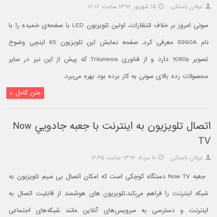
عرفان باستانی
۱۵ شهریور ۱۳۹۲ ساعت ۱۲:۱۲
سونی امروز بر خلاف انتظارات، اولین تلویزیون LED با صفحه‌ی خمیده را با
نام S990A معرفی کرد. صفحه نمایش این تلویزیون 65 اینچی وضوح
تصویر 1080p دارد و از فناوری Triluminos که پیش از این نیز در سایر
محصولات رده بالای سونی به کار برده بود بهره می‌برد.
متن کامل »
اتصال تلويزيون به اينترنت با جعبه جادويي Now
TV
عرفان باستانی
۱۰ مرداد ۱۳۹۲ ساعت ۱۶:۴۵
جعبه Now TV دستگاه کوچکی است که امکان اتصال بی سیم تلویزیون به
شبکه اینترنت را فراهم می‌کند.تلویزیون های هوشمند از قابلیت اتصال به
اینترنت و دسترسی به سرویس‌های آنلاین مانند شبکه‌های اجتماعی