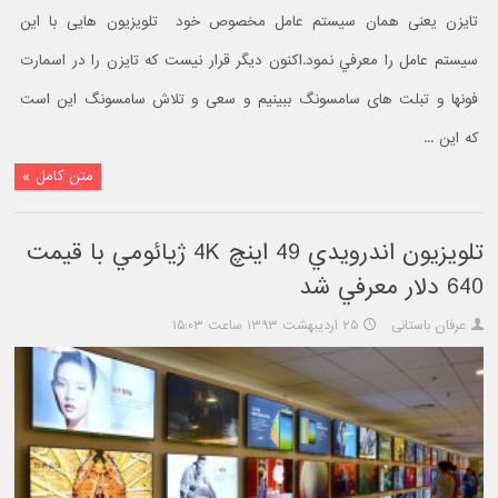
تایزن یعنی همان سیستم عامل مخصوص خود تلویزیون هایی با اين
سیستم عامل را معرفي نمود.اکنون دیگر قرار نیست که تایزن را در اسمارت
فونها و تبلت های سامسونگ ببینیم و سعی و تلاش سامسونگ این است
که این ...
متن کامل »
تلويزيون اندرويدي 49 اينچ 4K ژيائومي با قيمت
640 دلار معرفي شد
عرفان باستانی
۲۵ اردیبهشت ۱۳۹۳ ساعت ۱۵:۰۳