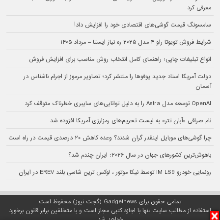
معرفی کرد
سامسونگ قیمت گوشی‌های اقتصادی خود را افزایش داد!
شرایط فروش تویوتا راو ۴ مدل ۲۰۲۵ ره نیاز ایستا – مرداد ۱۴۰۵
انواع تبلیغات چاپی؛ راهنمای کامل انتخاب روش مناسب برای افزایش فروش
دولت آمریکا اسناد جدید یوفوها را منتشر کرد؛ تصاویر مرموز از اجرام ناشناس در
آسمان
OpenAI توسعه مدل Astra را به دلیل توانایی‌های سایبری خطرناک متوقف کرد
نام صرافی «آبان‌ تتر» به لیست تحریم‌های رمزارزی آمریکا افزوده شد
چرا گوشی‌های موبایل اینقدر گران شدند؟ وعده کاهش ۲۰ درصدی قیمت در راه است
باهوش‌ترین کشورهای جهان در سال ۲۰۲۶؛ ایران چندم شد؟
رونمایی خودرو IM LS9 توسط نیکا موتور ، لوکس ترین شاسی بلند EREV در ایران
تمامی حقوق برای Gadgetnews (گجت نیوز) محفوظ است
استفاده از مطالب سایت تنها با اجازه کتبی مجاز است و با متخلفین برابر قانون برخورد
خواهد شد