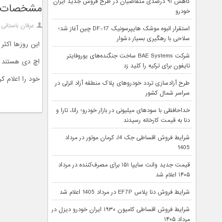
کاهش ۹۱ درصدی متقاضیان در طرح فروش جدید ایران
مشخصات اولیه اسما
خودرو
عرفان باستانی
استقرار انبوه موشک هایپرسونیک DF-17 چین آغاز شد؛
سلاحی با رهگیری بسیار دشوار
این روزها اکث
شرکت BAE Systems ساخت جنگنده‌های یوروفایتر
تایفون برای ترکیه را کلید زد
خود را اعلام کر
طرح آزادسازی تردد خودروهای پلاک منطقه آزاد انزلی در
سراسر شمال کشور
خداحافظی با سودهای میلیونی در بازار خودرو؛ رانا، تارا و
دنا به قیمت کارخانه رسیدند
شرایط فروش اقساطی جک J4 کرمان موتور در مرداد
1405
قیمت جدید وانت سایپا ۱۵۱ برای مصرف‌کننده در مرداد
۱۴۰۵ اعلام شد
شرایط فروش دنا پلاس EF7P در مرداد 1405 اعلام شد
شرایط فروش اقساطی کامیون ۱۹۳۰ ایران خودرو دیزل در
مرداد ۱۴۰۵