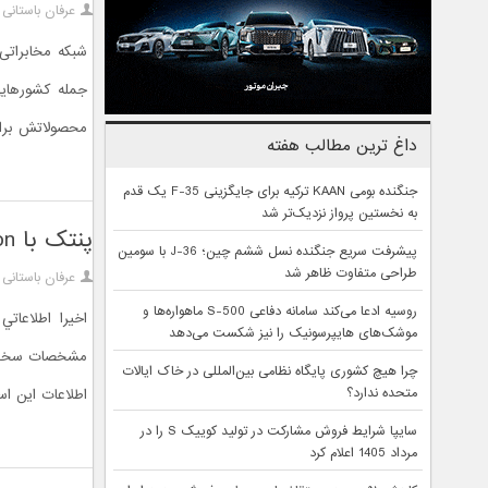
عرفان باستانی
محصولاتش برای 
داغ ترین مطالب هفته
جنگنده بومی KAAN ترکیه برای جایگزینی F-35 یک قدم
به نخستین پرواز نزدیک‌تر شد
پنتک با Vega Iron به رقابت گلکسي اس 4 مي آيد
پیشرفت سریع جنگنده نسل ششم چین؛ J-36 با سومین
طراحی متفاوت ظاهر شد
عرفان باستانی
روسیه ادعا می‌کند سامانه دفاعی S-500 ماهواره‌ها و
موشک‌های هایپرسونیک را نیز شکست می‌دهد
چرا هیچ کشوری پایگاه نظامی بین‌المللی در خاک ایالات
متحده ندارد؟
اطلاعات اين اس
سایپا شرایط فروش مشارکت در تولید کوییک S را در
مرداد 1405 اعلام کرد