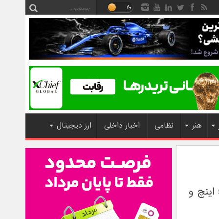
هنر
نظامی
اخبار داخلی
ارز دیجیتال
پنتک و معرفي اسمارت فون Vega LTE-A با صفحه نمايش 5.6 اينچ و