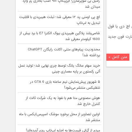
رامبل بی سوپرشارژر؛ ابرپیکاپ ۹۰۰ اسب بخاری رم وارد
میدان شد
اچ پی اومنی پد ۱۲ معرفی شد؛ تبلت هیبریدی با قابلیت
تبدیل به لپ‌تاپ
 اچ دی یا فول
شاسی‌بلند پلاگین هیبریدی بیوک الکترا E7 با برد بیش از
خصات اسمارت فون جدید
1600 کیلومتر معرفی شد
محدودیت پیام‌های متنی اکانت رایگان ChatGPT
برداشته شد!
متن کامل »
خرید سهام سانگ‌ یانگ توسط چری نهایی شد؛ تولید نسل
آتی رکستون بر پایه معماری چینی
۵ شهریور پیش‌نمایش نیم ساعته بازی GTA 6 در
نتفلیکس منتشر می‌شود!
هوش مصنوعی متا هم با نفوذ به یک شرکت ثالث از
کنترل خارج شد
اولین تصاویر از محل برخورد موشک اسپیس‌ایکس با ماه
منتشر شد
مردم از گرانی قیمت‌ها به اجاره لپ‌تاپ روی آورده‌اند!