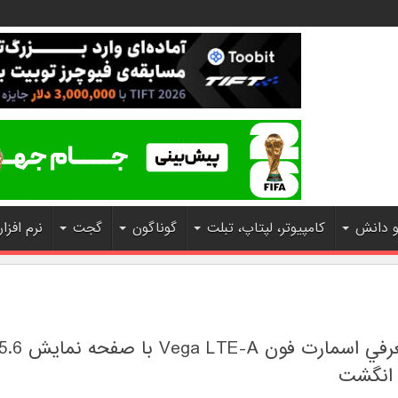
و دانش
کامپیوتر، لپتاپ، تبلت
گوناگون
گجت
نرم افزار
 انگشت