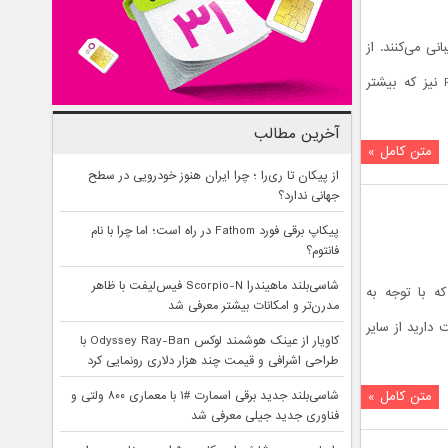
تیبانی می‌کنند. از
جمله کشورهایی که این فناوری به خاک آنها راه پیدا کرده، کره جنوبی است. کمپانی Pantech نیز که بیشتر
آخرین مطالب
متن کامل »
از پیکان تا ری‌را ؛ چرا ایران هنوز خودرویی در سطح
جهانی ندارد؟
پیکاپ برقی فورد Fathom در راه است؛ اما چرا با نام
فانتوم؟
شاسی‌بلند ماهیندرا Scorpio-N فیس‌لیفت با ظاهر
Pantec به بيرون درز کرده که با توجه به
مدرن‌تر و امکانات بیشتر معرفی شد
نگ است . اگر دوست داريد از ساير
کاویار از عینک هوشمند لوکس Odyssey Ray-Ban با
طراحی اشرافی و قیمت چند هزار دلاری رونمایی کرد
متن کامل »
شاسی‌بلند جدید برقی اسمارت #۱ با معماری ۸۰۰ ولتی و
فناوری جدید جیلی معرفی شد