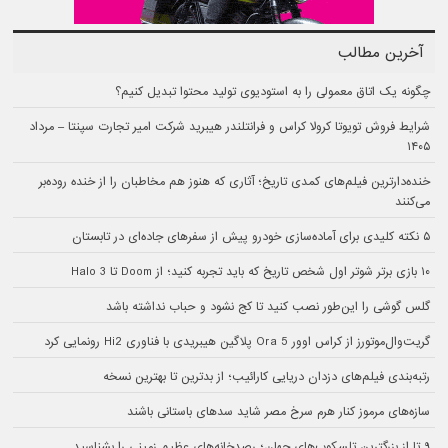
آخرین مطالب
چگونه یک اتاق معمولی را به استودیوی تولید محتوا تبدیل کنیم؟
شرایط فروش تویوتا کرولا کراس و فرانتلندر هیبرید شرکت امیر تجارت سپنتا – مرداد
۱۴۰۵
خنده‌دارترین فیلم‌های کمدی تاریخ؛ آثاری که هنوز هم مخاطبان را از خنده روده‌بر
می‌کنند
۵ نکته کلیدی برای آماده‌سازی خودرو پیش از سفرهای جاده‌ای در تابستان
۱۰ بازی برتر شوتر اول شخص تاریخ که باید تجربه کنید؛ از Doom تا Halo 3
گلس گوشی را این‌طور نصب کنید تا کج نشود و حباب نداشته باشد
گریت‌وال‌موتورز از کراس اوور Ora 5 پلاگین هیبریدی با فناوری Hi2 رونمایی کرد
رتبه‌بندی فیلم‌های دزدان دریایی کارائیب؛ از بدترین تا بهترین نسخه
سازه‌های مرموز کنار هرم سرخ مصر شاید سدهای باستانی باشند
۹ تا از بزرگترین تلسکوپ‌های جهان؛ رصدخانه‌های عظیم زمینی را بشناسید