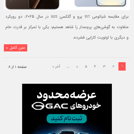
برای مقایسه شیائومی 15T پرو و گلکسی S25 در سال ۲۰۲۵، دو رویکرد
متفاوت به گوشی‌های پرچمدار را شاهد هستیم؛ یکی با تمرکز بر قدرت خام
و دیگری با اولویت کارایی فشرده.
متن کامل »
۱
۲
۳
۴
۵
»
...
آخر »
صفحه ۱ از ۸