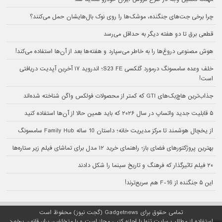
چرا برخی جت‌های جنگنده، موشک‌ها را روی نوک بال‌هایشان حمل می‌کنند؟
قطعی برق تا دو هفته دیگر به حداقل می‌رسد
هوش مصنوعی دروغ‌ها را به خاطر می‌سپارد و هفته‌ها بعد از آن‌ها استفاده می‌کند!
خلف وعده سامسونگ درمورد گلکسی S23 FE؛ اندروید ۱۷ آخرین آپدیت دریافتی
است!
جذاب‌ترین هاچ‌بک‌های GTI که کمتر از محصولات فولکس‌ واگن شناخته شده‌اند
۵ قابلیت جدید واتساپ در سال ۲۰۲۶ که باید همین حالا از آن‌ها استفاده کنید
از یخچال هوشمند تا مرکز مدیریت خانه؛ داستان 10 ساله Family Hub سامسونگ
بهترین پروژکتورهای فضای باز؛ راهنمای خرید ۱۲ مدل برای تماشای فیلم زیر ستاره‌ها
۲۰ فیلم تاثیرگذار که فرهنگ و تاریخ سینما را شکل دادند
این ۵ جنگنده از F-16 هم سریع‌ترند!
تمامی حقوق برای Gadgetnews (گجت نیوز) محفوظ است
استفاده از مطالب سایت تنها با اجازه کتبی مجاز است و با متخلفین برابر قانون برخورد