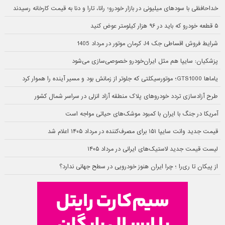
خداحافظی با سودهای میلیونی در بازار خودرو؛ رانا، تارا و دنا به قیمت کارخانه رسیدند
۵ قطعه خودرو که باید در ۹۶ هزار کیلومتر عوض کنید
شرایط فروش اقساطی جک J4 کرمان موتور در مرداد 1405
پزشکیان: سایپا هم مثل ایران‌خودرو خصوصی‌سازی می‌شود
یاماها GTS1000؛ موتورسیکلتی که جلوتر از زمانش بود و مسیر آینده را هموار کرد
طرح آزادسازی تردد خودروهای پلاک منطقه آزاد انزلی در سراسر شمال کشور
آمریکا در جنگ با ایران با کمبود موشک‌های حیاتی مواجه است
قیمت جدید وانت سایپا ۱۵۱ برای مصرف‌کننده در مرداد ۱۴۰۵ اعلام شد
لیست قیمت جدید لاستیک‌های ایرانی در مرداد ۱۴۰۵
از پیکان تا ری‌را ؛ چرا ایران هنوز خودرویی در سطح جهانی ندارد؟