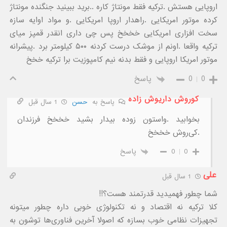
اروپایی هستش .ترکیه فقط مونتاژ کاره ..برید ببینید جنگنده مونتاژ
کرده موتور امریکایی .راهدار اروپا امریکایی .و مواد اوایه سازه
سخت افزاری امریکایی خخخخ پس چی داری انقدر قمپز میای
ترکیه واقعا .اونم از موشک درست کردنه ۵۰۰ کیلومتر برد .پیشرانه
موتور امریکا اروپایی و فقط بدنه نیم کامپوزیت برا ترکیه خخخ
0
0
پاسخ
کوروش داریوش زاده
پاسخ به
حسن
1 سال قبل
بخوابید .واستون زوده بیدار بشید خخخخ فرزندان
.کی‌روش خخخخ
0
0
پاسخ
علی
1 سال قبل
شما چطور فهمیدید قدرتمند هست؟!!
کلا ترکیه نه اقتصاد و نه تکنولوژی خوبی داره چطور میتونه
تجهیزات نظامی خوب بسازه که اصولا آخرین فناوری‌ها توشون به