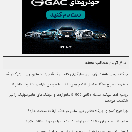
داغ ترین مطالب هفته
جنگنده بومی KAAN ترکیه برای جایگزینی F-35 یک قدم به نخستین پرواز نزدیک‌تر شد
پیشرفت سریع جنگنده نسل ششم چین؛ J-36 با سومین طراحی متفاوت ظاهر شد
روسیه ادعا می‌کند سامانه دفاعی S-500 ماهواره‌ها و موشک‌های هایپرسونیک را نیز
شکست می‌دهد
چرا هیچ کشوری پایگاه نظامی بین‌المللی در خاک ایالات متحده ندارد؟
سایپا شرایط فروش مشارکت در تولید کوییک S را در مرداد 1405 اعلام کرد
کاهش ۹۱ درصدی متقاضیان در طرح فروش جدید ایران خودرو