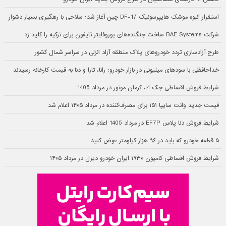
استقرار انبوه موشک هایپرسونیک DF-17 چین آغاز شد؛ سلاحی با رهگیری بسیار دشوار
شرکت BAE Systems ساخت جنگنده‌های یوروفایتر تایفون برای ترکیه را کلید زد
طرح آزادسازی تردد خودروهای پلاک منطقه آزاد انزلی در سراسر شمال کشور
خداحافظی با سودهای میلیونی در بازار خودرو؛ رانا، تارا و دنا به قیمت کارخانه رسیدند
شرایط فروش اقساطی جک J4 کرمان موتور در مرداد 1405
قیمت جدید وانت سایپا ۱۵۱ برای مصرف‌کننده در مرداد ۱۴۰۵ اعلام شد
شرایط فروش دنا پلاس EF7P در مرداد 1405 اعلام شد
۵ قطعه خودرو که باید در ۹۶ هزار کیلومتر عوض کنید
شرایط فروش اقساطی کامیون ۱۹۳۰ ایران خودرو دیزل در مرداد ۱۴۰۵