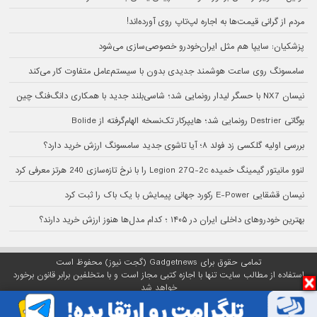
مردم از گرانی قیمت‌ها به اجاره لپ‌تاپ روی آورده‌اند!
پزشکیان: سایپا هم مثل ایران‌خودرو خصوصی‌سازی می‌شود
سامسونگ روی ساعت هوشمند جدیدی بدون با سیستم‌عامل متفاوت کار می‌کند
نیسان NX7 با حسگر لیدار رونمایی شد؛ شاسی‌بلند جدید با همکاری دانگ‌فنگ چین
بوگاتی Destrier رونمایی شد؛ هایپرکار تک‌نسخه الهام‌گرفته از Bolide
بررسی اولیه گلکسی زد فولد ۸؛ آیا تاشوی جدید سامسونگ ارزش خرید دارد؟
لنوو مانیتور گیمینگ خمیده Legion 27Q-2c را با نرخ تازه‌سازی 240 هرتز معرفی کرد
نیسان قشقایی E-Power رکورد جهانی پیمایش با یک باک را ثبت کرد
بهترین خودروهای داخلی ایران در ۱۴۰۵ ؛ کدام مدل‌ها هنوز ارزش خرید دارند؟
تمامی حقوق برای Gadgetnews (گجت نیوز) محفوظ است
استفاده از مطالب سایت تنها با اجازه کتبی مجاز است و با متخلفین برابر قانون برخورد
خواهد شد
پلتفرم گجت نیوز روی
سرور اختصاصی
مبین هاست میزبانی می‌شود