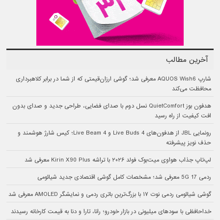
آخرین مطالب
شارپ AQUOS Wish6 معرفی شد؛ گوشی ارزان‌قیمتی که از شما در برابر کلاهبرداری
محافظت می‌کند
هدفون بوز QuietComfort نسل دوم با صدای فضایی، طراحی جدید و صدای بدون
افت کیفیت از راه رسید
رونمایی JBL از هدفون‌های Live Buds 4 و Live Beam 4؛ کیس شارژ هوشمند و
حذف نویز پیشرفته
لپ‌تاپ جذاب هواوی میت‌بوک فولد ۲۰۲۶ با تراشه Kirin X90 Plus معرفی شد
ردمی 17 5G معرفی شد؛ مشخصات کامل گوشی اقتصادی جدید شیائومی
گوشی شیائومی ردمی نوت ۱۷ با بزرگ‌ترین باتری ردمی و نمایشگر AMOLED معرفی شد
خداحافظی با سودهای میلیونی در بازار خودرو؛ رانا، تارا و دنا به قیمت کارخانه رسیدند