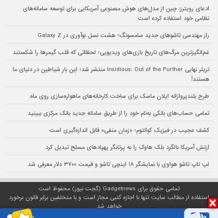
ادعای رویترز: چین از مدل‌های هوش مصنوعی آمریکایی برای توسعه سامانه‌های
نظامی خود استفاده کرده است
راز مهندسی تاشوهای جدید سامسونگ؛ هشت نسل نوآوری در Galaxy Z
غم‌انگیزترین مرگ‌های تاریخ بازی‌های ویدیویی؛ لحظاتی که قلب گیمرها را شکستند
تریلر نهایی Insidious: Out of the Further منتشر شد؛ این بار شیاطین در دنیای ما
هستند!
طرح بلندپروازانه ایلان ماسک برای ساخت کارخانه‌های ماهواره‌سازی روی ماه
تمامی حساب‌های بانکی به‌نام خود را از طریق سامانه جدید بانک مرکزی ببینید
کشف عجیب در فیزیک کوانتوم؛ «زمان منفی» قابل اندازه‌گیری است
ارتش آمریکا بالگرد بلک هاوک را به پرتابگر پهپادهای مسلح تبدیل کرد
لپ تاپ تاشو هواوی با نمایشگر ۱۸ اینچی تاشو و قیمت ۳۷۰۰ دلار معرفی شد
تمامی حقوق برای Gadgetnews (گجت نیوز) محفوظ است
استفاده از مطالب سایت تنها با اجازه کتبی مجاز است و با متخلفین برابر قانون برخورد
خواهد شد
پلتفرم گجت نیوز روی
سرور اختصاصی
مبین هاست میزبانی می‌شود