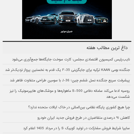
داغ ترین مطالب هفته
نایب‌رئیس کمیسیون اقتصادی مجلس: کارت سوخت جایگاه‌ها جمع‌آوری می‌شود
جنگنده بومی KAAN ترکیه برای جایگزینی F-35 یک قدم به نخستین پرواز نزدیک‌تر شد
پیشرفت سریع جنگنده نسل ششم چین؛ J-36 با سومین طراحی متفاوت ظاهر شد
روسیه ادعا می‌کند سامانه دفاعی S-500 ماهواره‌ها و موشک‌های هایپرسونیک را نیز
شکست می‌دهد
چرا هیچ کشوری پایگاه نظامی بین‌المللی در خاک ایالات متحده ندارد؟
کاهش ۹۱ درصدی متقاضیان در طرح فروش جدید ایران خودرو
سایپا شرایط فروش مشارکت در تولید کوییک S را در مرداد 1405 اعلام کرد