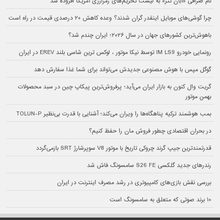
نام صرافی «آبان‌ تتر» به لیست تحریم‌های رمزارزی آمریکا افزوده شد
چرا گوشی‌های موبایل اینقدر گران شدند؟ وعده کاهش ۲۰ درصدی قیمت در راه است
باهوش‌ترین کشورهای جهان در سال ۲۰۲۶؛ ایران چندم شد؟
رونمایی خودرو IM LS9 توسط نیکا موتور ، لوکس ترین شاسی بلند EREV در ایران
گوگل مپس با هوش مصنوعی جدیدش می‌تواند برای شما غذا سفارش دهد
گریت وال کنون به بازار ایران می‌آید؛ پرفروش‌ترین پیکاپ چین در سبد محصولات
بهمن موتور
بمب هوشمند ترکیه پناهگاه‌ها را ویران می‌کند؛ آشنایی با قدرت بی‌نظیر TOLUN-P
در بحران اقتصادی چطور فروش مان را حفظ کنیم؟
قدرتمندترین جیپ گرند چروکی تاریخ با موتور V8 سوپرشارژ SRT بازمی‌گردد
رندرهای جدید گلکسی S26 FE سامسونگ فاش شد
بررسی نقش بازی‌های کامپیوتری در رشد مصرف اینترنت در ایران
۱۰ برند صوتی که متعلق به سامسونگ است