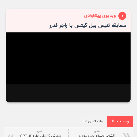
ویدیوی پیشنهادی
مسابقه تنیس بیل گیتس با راجر فدرر
برچسب ها :
ربات انسان نما
بعدی:
قبلی
افشای افسانه چپ‌ مغز و
شورش کاربران علیه GPT-5؛