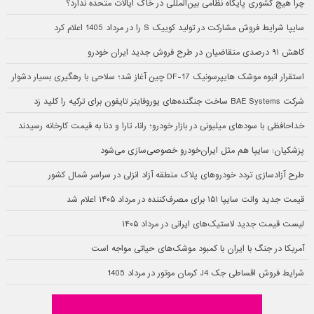
چرا هیچ کشوری پایگاه نظامی بین‌المللی در خاک ایالات متحده ندارد؟
سایپا شرایط فروش مشارکت در تولید کوییک S را در مرداد 1405 اعلام کرد
کاهش ۹۱ درصدی متقاضیان در طرح فروش جدید ایران خودرو
استقرار انبوه موشک هایپرسونیک DF-17 چین آغاز شد؛ سلاحی با رهگیری بسیار دشوار
شرکت BAE Systems ساخت جنگنده‌های یوروفایتر تایفون برای ترکیه را کلید زد
خداحافظی با سودهای میلیونی در بازار خودرو؛ رانا، تارا و دنا به قیمت کارخانه رسیدند
پزشکیان: سایپا هم مثل ایران‌خودرو خصوصی‌سازی می‌شود
طرح آزادسازی تردد خودروهای پلاک منطقه آزاد انزلی در سراسر شمال کشور
قیمت جدید وانت سایپا ۱۵۱ برای مصرف‌کننده در مرداد ۱۴۰۵ اعلام شد
لیست قیمت جدید لاستیک‌های ایرانی در مرداد ۱۴۰۵
آمریکا در جنگ با ایران با کمبود موشک‌های حیاتی مواجه است
شرایط فروش اقساطی جک J4 کرمان موتور در مرداد 1405