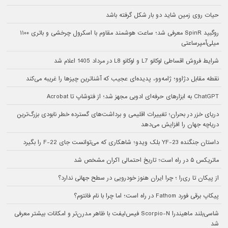
حیات روی زمین شاید دو بار شکل گرفته باشد
روگبید SpinR معرفی شد؛ ساعت هوشمند مقاوم با اسکرول چرخشی و باتری ۱۱۰۰
میلی‌آمپرساعتی
شرایط فروش اقساطی لوکانو L7 و لوکانو L8 در مرداد 1405 اعلام شد
نقطه مقابل دژاوو؛ ژامه‌وو، پدیده‌ای عجیب که آشناترین چیزها را غریبه می‌کند
ChatGPT به ابزارهای حرفه‌ای ادوبی مجهز شد؛ از فتوشاپ تا Acrobat
دریای خزر در بحران؛ تغییرات اقلیمی و برداشت‌های گسترده خطر نابودی بزرگ‌ترین
دریاچه جهان را افزایش می‌دهد
داستان جنگنده YF-23 بلک ویدو؛ شاهکاری که می‌توانست جای F-22 را بگیرد
ماتریکس ۵ در راه است؛ تاریخ احتمالی اکران مشخص شد
از پیکان تا ری‌را ؛ چرا ایران هنوز خودرویی در سطح جهانی ندارد؟
پیکاپ برقی فورد Fathom در راه است؛ اما چرا با نام فانتوم؟
شاسی‌بلند ماهیندرا Scorpio-N فیس‌لیفت با ظاهر مدرن‌تر و امکانات بیشتر معرفی
شد