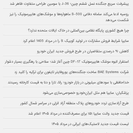
پیشرفت سریع جنگنده نسل ششم چین؛ J-36 با سومین طراحی متفاوت ظاهر شد
روسیه ادعا می‌کند سامانه دفاعی S-500 ماهواره‌ها و موشک‌های هایپرسونیک را نیز
شکست می‌دهد
چرا هیچ کشوری پایگاه نظامی بین‌المللی در خاک ایالات متحده ندارد؟
سایپا شرایط فروش مشارکت در تولید کوییک S را در مرداد 1405 اعلام کرد
کاهش ۹۱ درصدی متقاضیان در طرح فروش جدید ایران خودرو
استقرار انبوه موشک هایپرسونیک DF-17 چین آغاز شد؛ سلاحی با رهگیری بسیار دشوار
شرکت BAE Systems ساخت جنگنده‌های یوروفایتر تایفون برای ترکیه را کلید زد
خداحافظی با سودهای میلیونی در بازار خودرو؛ رانا، تارا و دنا به قیمت کارخانه رسیدند
پزشکیان: سایپا هم مثل ایران‌خودرو خصوصی‌سازی می‌شود
طرح آزادسازی تردد خودروهای پلاک منطقه آزاد انزلی در سراسر شمال کشور
قیمت جدید وانت سایپا ۱۵۱ برای مصرف‌کننده در مرداد ۱۴۰۵ اعلام شد
لیست قیمت جدید لاستیک‌های ایرانی در مرداد ۱۴۰۵