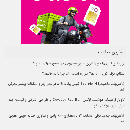
آخرین مطالب
از پیکان تا ری‌را ؛ چرا ایران هنوز خودرویی در سطح جهانی ندارد؟
پیکاپ برقی فورد Fathom در راه است؛ اما چرا با نام فانتوم؟
شاسی‌بلند ماهیندرا Scorpio-N فیس‌لیفت با ظاهر مدرن‌تر و امکانات بیشتر معرفی
شد
کاویار از عینک هوشمند لوکس Odyssey Ray-Ban با طراحی اشرافی و قیمت چند
هزار دلاری رونمایی کرد
شاسی‌بلند جدید برقی اسمارت #۱ با معماری ۸۰۰ ولتی و فناوری جدید جیلی معرفی
شد