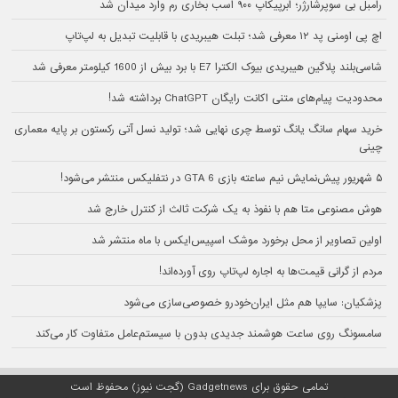
رامبل بی سوپرشارژر؛ ابرپیکاپ ۹۰۰ اسب بخاری رم وارد میدان شد
اچ پی اومنی پد ۱۲ معرفی شد؛ تبلت هیبریدی با قابلیت تبدیل به لپ‌تاپ
شاسی‌بلند پلاگین هیبریدی بیوک الکترا E7 با برد بیش از 1600 کیلومتر معرفی شد
محدودیت پیام‌های متنی اکانت رایگان ChatGPT برداشته شد!
خرید سهام سانگ‌ یانگ توسط چری نهایی شد؛ تولید نسل آتی رکستون بر پایه معماری
چینی
۵ شهریور پیش‌نمایش نیم ساعته بازی GTA 6 در نتفلیکس منتشر می‌شود!
هوش مصنوعی متا هم با نفوذ به یک شرکت ثالث از کنترل خارج شد
اولین تصاویر از محل برخورد موشک اسپیس‌ایکس با ماه منتشر شد
مردم از گرانی قیمت‌ها به اجاره لپ‌تاپ روی آورده‌اند!
پزشکیان: سایپا هم مثل ایران‌خودرو خصوصی‌سازی می‌شود
سامسونگ روی ساعت هوشمند جدیدی بدون با سیستم‌عامل متفاوت کار می‌کند
تمامی حقوق برای Gadgetnews (گجت نیوز) محفوظ است