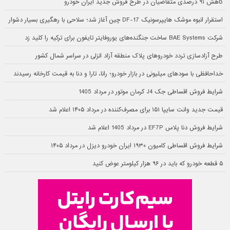
کاهش ۹۱ درصدی متقاضیان در طرح فروش جدید ایران خودرو
استقرار انبوه موشک هایپرسونیک DF-17 چین آغاز شد؛ سلاحی با رهگیری بسیار دشوار
شرکت BAE Systems ساخت جنگنده‌های یوروفایتر تایفون برای ترکیه را کلید زد
طرح آزادسازی تردد خودروهای پلاک منطقه آزاد انزلی در سراسر شمال کشور
خداحافظی با سودهای میلیونی در بازار خودرو؛ رانا، تارا و دنا به قیمت کارخانه رسیدند
شرایط فروش اقساطی جک J4 کرمان موتور در مرداد 1405
قیمت جدید وانت سایپا ۱۵۱ برای مصرف‌کننده در مرداد ۱۴۰۵ اعلام شد
شرایط فروش دنا پلاس EF7P در مرداد 1405 اعلام شد
شرایط فروش اقساطی کامیون ۱۹۳۰ ایران خودرو دیزل در مرداد ۱۴۰۵
۵ قطعه خودرو که باید در ۹۶ هزار کیلومتر عوض کنید