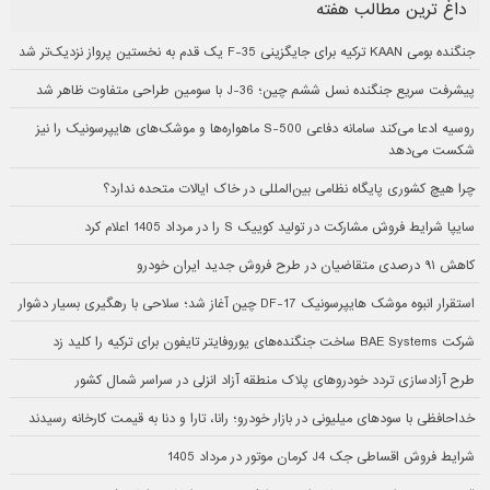
داغ ترین مطالب هفته
جنگنده بومی KAAN ترکیه برای جایگزینی F-35 یک قدم به نخستین پرواز نزدیک‌تر شد
پیشرفت سریع جنگنده نسل ششم چین؛ J-36 با سومین طراحی متفاوت ظاهر شد
روسیه ادعا می‌کند سامانه دفاعی S-500 ماهواره‌ها و موشک‌های هایپرسونیک را نیز
شکست می‌دهد
چرا هیچ کشوری پایگاه نظامی بین‌المللی در خاک ایالات متحده ندارد؟
سایپا شرایط فروش مشارکت در تولید کوییک S را در مرداد 1405 اعلام کرد
کاهش ۹۱ درصدی متقاضیان در طرح فروش جدید ایران خودرو
استقرار انبوه موشک هایپرسونیک DF-17 چین آغاز شد؛ سلاحی با رهگیری بسیار دشوار
شرکت BAE Systems ساخت جنگنده‌های یوروفایتر تایفون برای ترکیه را کلید زد
طرح آزادسازی تردد خودروهای پلاک منطقه آزاد انزلی در سراسر شمال کشور
خداحافظی با سودهای میلیونی در بازار خودرو؛ رانا، تارا و دنا به قیمت کارخانه رسیدند
شرایط فروش اقساطی جک J4 کرمان موتور در مرداد 1405