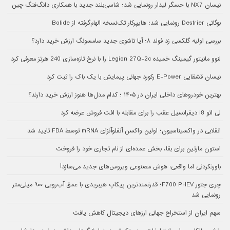
نیسان NX7 با حسگر لیدار رونمایی شد؛ شاسی‌بلند جدید با همکاری دانگ‌فنگ چین
بوگاتی Destrier رونمایی شد؛ هایپرکار تک‌نسخه الهام‌گرفته از Bolide
بررسی اولیه گلکسی زد فولد ۸؛ آیا تاشوی جدید سامسونگ ارزش خرید دارد؟
لنوو مانیتور گیمینگ خمیده Legion 27Q-2c را با نرخ تازه‌سازی 240 هرتز معرفی کرد
نیسان قشقایی E-Power رکورد جهانی پیمایش با یک باک را ثبت کرد
بهترین خودروهای داخلی ایران در ۱۴۰۵ ؛ کدام مدل‌ها هنوز ارزش خرید دارند؟
لی اتو i8 دیفرانسیل عقب را برای مقابله با افت فروش عرضه کرد
انقلابی در واکسیناسیون؛ اولین واکسن آنفلوآنزای mRNA توسط FDA تایید شد
استون مارتین برای بقا، بخش عمده‌ای از نام تجاری خود را فروخت
باورنکردنی اما واقعی: هوش مصنوعی ویروس‌های جدید می‌سازد!
چری جتور F700 PHEV؛ قدرتمندترین پیکاپ هیبریدی با عمق آب‌رویی ۹۰۰ میلی‌متر
رونمایی شد
سهم ایران از استخراج جهانی ارزهای دیجیتال کاهش یافت