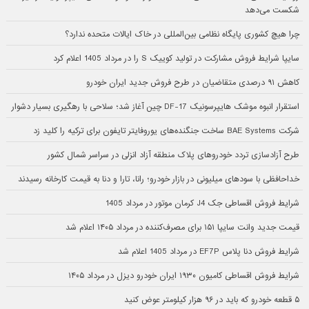
شکست می‌دهد
چرا هیچ کشوری پایگاه نظامی بین‌المللی در خاک ایالات متحده ندارد؟
سایپا شرایط فروش مشارکت در تولید کوییک S را در مرداد 1405 اعلام کرد
کاهش ۹۱ درصدی متقاضیان در طرح فروش جدید ایران خودرو
استقرار انبوه موشک هایپرسونیک DF-17 چین آغاز شد؛ سلاحی با رهگیری بسیار دشوار
شرکت BAE Systems ساخت جنگنده‌های یوروفایتر تایفون برای ترکیه را کلید زد
طرح آزادسازی تردد خودروهای پلاک منطقه آزاد انزلی در سراسر شمال کشور
خداحافظی با سودهای میلیونی در بازار خودرو؛ رانا، تارا و دنا به قیمت کارخانه رسیدند
شرایط فروش اقساطی جک J4 کرمان موتور در مرداد 1405
قیمت جدید وانت سایپا ۱۵۱ برای مصرف‌کننده در مرداد ۱۴۰۵ اعلام شد
شرایط فروش دنا پلاس EF7P در مرداد 1405 اعلام شد
شرایط فروش اقساطی کامیون ۱۹۳۰ ایران خودرو دیزل در مرداد ۱۴۰۵
۵ قطعه خودرو که باید در ۹۶ هزار کیلومتر عوض کنید