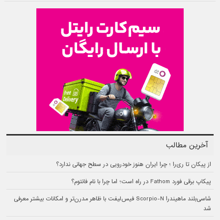
آخرین مطالب
از پیکان تا ری‌را ؛ چرا ایران هنوز خودرویی در سطح جهانی ندارد؟
پیکاپ برقی فورد Fathom در راه است؛ اما چرا با نام فانتوم؟
شاسی‌بلند ماهیندرا Scorpio-N فیس‌لیفت با ظاهر مدرن‌تر و امکانات بیشتر معرفی
شد