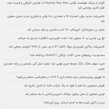
کاویار از عینک هوشمند لوکس Odyssey Ray-Ban با طراحی اشرافی و قیمت چند
هزار دلاری رونمایی کرد
شاسی‌بلند جدید برقی اسمارت #۱ با معماری ۸۰۰ ولتی و فناوری جدید جیلی معرفی
شد
رامبل بی سوپرشارژر؛ ابرپیکاپ ۹۰۰ اسب بخاری رم وارد میدان شد
اچ پی اومنی پد ۱۲ معرفی شد؛ تبلت هیبریدی با قابلیت تبدیل به لپ‌تاپ
شاسی‌بلند پلاگین هیبریدی بیوک الکترا E7 با برد بیش از 1600 کیلومتر معرفی شد
محدودیت پیام‌های متنی اکانت رایگان ChatGPT برداشته شد!
خرید سهام سانگ‌ یانگ توسط چری نهایی شد؛ تولید نسل آتی رکستون بر پایه معماری
چینی
۵ شهریور پیش‌نمایش نیم ساعته بازی GTA 6 در نتفلیکس منتشر می‌شود!
هوش مصنوعی متا هم با نفوذ به یک شرکت ثالث از کنترل خارج شد
اولین تصاویر از محل برخورد موشک اسپیس‌ایکس با ماه منتشر شد
مردم از گرانی قیمت‌ها به اجاره لپ‌تاپ روی آورده‌اند!