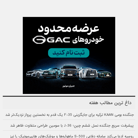
داغ ترین مطالب هفته
جنگنده بومی KAAN ترکیه برای جایگزینی F-35 یک قدم به نخستین پرواز نزدیک‌تر شد
پیشرفت سریع جنگنده نسل ششم چین؛ J-36 با سومین طراحی متفاوت ظاهر شد
روسیه ادعا می‌کند سامانه دفاعی S-500 ماهواره‌ها و موشک‌های هایپرسونیک را نیز