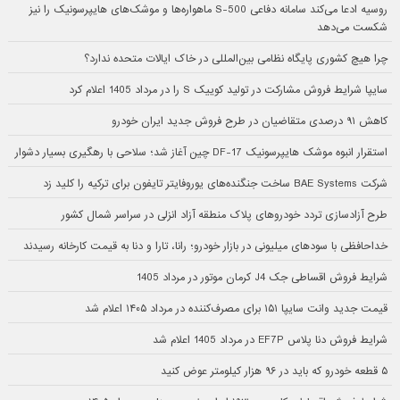
روسیه ادعا می‌کند سامانه دفاعی S-500 ماهواره‌ها و موشک‌های هایپرسونیک را نیز
شکست می‌دهد
چرا هیچ کشوری پایگاه نظامی بین‌المللی در خاک ایالات متحده ندارد؟
سایپا شرایط فروش مشارکت در تولید کوییک S را در مرداد 1405 اعلام کرد
کاهش ۹۱ درصدی متقاضیان در طرح فروش جدید ایران خودرو
استقرار انبوه موشک هایپرسونیک DF-17 چین آغاز شد؛ سلاحی با رهگیری بسیار دشوار
شرکت BAE Systems ساخت جنگنده‌های یوروفایتر تایفون برای ترکیه را کلید زد
طرح آزادسازی تردد خودروهای پلاک منطقه آزاد انزلی در سراسر شمال کشور
خداحافظی با سودهای میلیونی در بازار خودرو؛ رانا، تارا و دنا به قیمت کارخانه رسیدند
شرایط فروش اقساطی جک J4 کرمان موتور در مرداد 1405
قیمت جدید وانت سایپا ۱۵۱ برای مصرف‌کننده در مرداد ۱۴۰۵ اعلام شد
شرایط فروش دنا پلاس EF7P در مرداد 1405 اعلام شد
۵ قطعه خودرو که باید در ۹۶ هزار کیلومتر عوض کنید