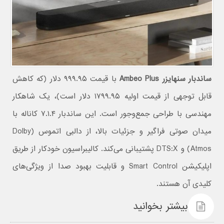
ساندبار سنهایزر Ambeo Plus
با قیمت ۹۹۹.۹۵ دلار (که کاهش
قابل توجهی از قیمت اولیه ۱۷۹۹.۹۵ دلار است)، یک شاهکار
مهندسی با طراحی جمع‌وجور است. این ساندبار ۷.۱.۴ کاناله با
میدان صوتی فراگیر و جزئیات بالا، از دالبی اتموس (Dolby
Atmos) و DTS:X پشتیبانی می‌کند. کالیبراسیون خودکار از طریق
اپلیکیشن Smart Control و قابلیت بهبود صدا از ویژگی‌های
کلیدی آن هستند.
بیشتر بخوانید