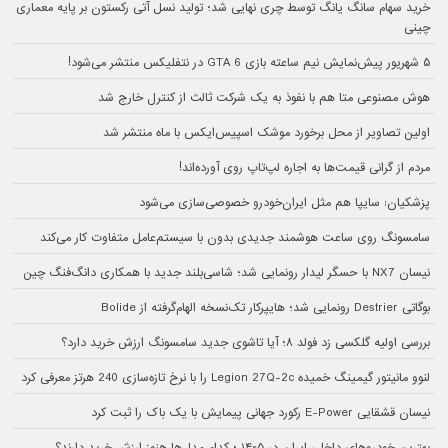
خرید سهام سانگ‌ یانگ توسط چری نهایی شد؛ تولید نسل آتی رکستون بر پایه معماری
چینی
۵ شهریور پیش‌نمایش نیم ساعته بازی GTA 6 در نتفلیکس منتشر می‌شود!
هوش مصنوعی متا هم با نفوذ به یک شرکت ثالث از کنترل خارج شد
اولین تصاویر از محل برخورد موشک اسپیس‌ایکس با ماه منتشر شد
مردم از گرانی قیمت‌ها به اجاره لپ‌تاپ روی آورده‌اند!
پزشکیان: سایپا هم مثل ایران‌خودرو خصوصی‌سازی می‌شود
سامسونگ روی ساعت هوشمند جدیدی بدون با سیستم‌عامل متفاوت کار می‌کند
نیسان NX7 با حسگر لیدار رونمایی شد؛ شاسی‌بلند جدید با همکاری دانگ‌فنگ چین
بوگاتی Destrier رونمایی شد؛ هایپرکار تک‌نسخه الهام‌گرفته از Bolide
بررسی اولیه گلکسی زد فولد ۸؛ آیا تاشوی جدید سامسونگ ارزش خرید دارد؟
لنوو مانیتور گیمینگ خمیده Legion 27Q-2c را با نرخ تازه‌سازی 240 هرتز معرفی کرد
نیسان قشقایی E-Power رکورد جهانی پیمایش با یک باک را ثبت کرد