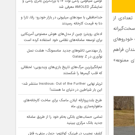
گوشی شیائومی ردمی نوت ۱۷ با بزرگ‌ترین باتری ردمی و
نمایشگر AMOLED معرفی شد
تعدادی از
خداحافظی با سودهای میلیونی در بازار خودرو؛ رانا، تارا و
دنا به قیمت کارخانه رسیدند
سخت‌گیرانه
ادعای رویترز: چین از مدل‌های هوش مصنوعی آمریکایی
ا این حال، قانون ۲۵ ساله واردات خودروهای
برای توسعه سامانه‌های نظامی خود استفاده کرده است
مندان فراهم
راز مهندسی تاشوهای جدید سامسونگ؛ هشت نسل
نوآوری در Galaxy Z
ای ممنوعه»
غم‌انگیزترین مرگ‌های تاریخ بازی‌های ویدیویی؛ لحظاتی
که قلب گیمرها را شکستند
تریلر نهایی Insidious: Out of the Further منتشر شد؛
این بار شیاطین در دنیای ما هستند!
طرح بلندپروازانه ایلان ماسک برای ساخت کارخانه‌های
ماهواره‌سازی روی ماه
تمامی حساب‌های بانکی به‌نام خود را از طریق سامانه
جدید بانک مرکزی ببینید
کشف عجیب در فیزیک کوانتوم؛ «زمان منفی» قابل