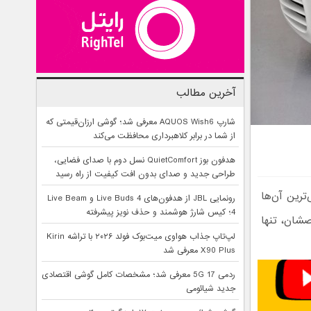
آخرین مطالب
شارپ AQUOS Wish6 معرفی شد؛ گوشی ارزان‌قیمتی که
از شما در برابر کلاهبرداری محافظت می‌کند
هدفون بوز QuietComfort نسل دوم با صدای فضایی،
طراحی جدید و صدای بدون افت کیفیت از راه رسید
رین آن‌ها
رونمایی JBL از هدفون‌های Live Buds 4 و Live Beam
4؛ کیس شارژ هوشمند و حذف نویز پیشرفته
اصشان، تنها
لپ‌تاپ جذاب هواوی میت‌بوک فولد ۲۰۲۶ با تراشه Kirin
X90 Plus معرفی شد
ردمی 17 5G معرفی شد؛ مشخصات کامل گوشی اقتصادی
جدید شیائومی