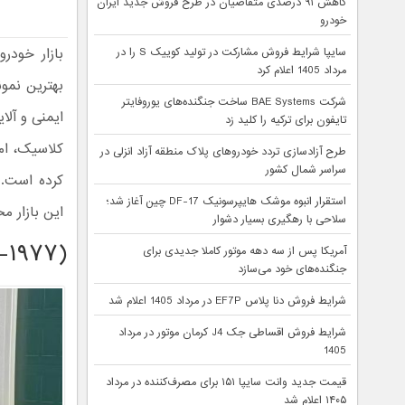
کاهش ۹۱ درصدی متقاضیان در طرح فروش جدید ایران
خودرو
بازار خودر
سایپا شرایط فروش مشارکت در تولید کوییک S را در
مرداد 1405 اعلام کرد
بهترین نمون
شرکت BAE Systems ساخت جنگنده‌های یوروفایتر
تایفون برای ترکیه را کلید زد
کلاسیک، ام
طرح آزادسازی تردد خودروهای پلاک منطقه آزاد انزلی در
سراسر شمال کشور
کرده است. 
استقرار انبوه موشک هایپرسونیک DF-17 چین آغاز شد؛
این بازار 
سلاحی با رهگیری بسیار دشوار
۲-۱۹۷۷)
آمریکا پس از سه دهه موتور کاملا جدیدی برای
جنگنده‌های خود می‌سازد
شرایط فروش دنا پلاس EF7P در مرداد 1405 اعلام شد
شرایط فروش اقساطی جک J4 کرمان موتور در مرداد
1405
قیمت جدید وانت سایپا ۱۵۱ برای مصرف‌کننده در مرداد
۱۴۰۵ اعلام شد