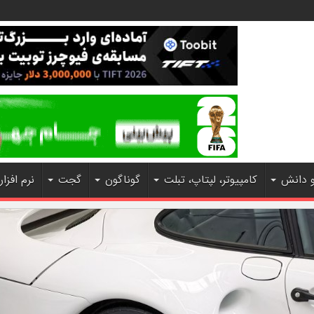
و دانش
کامپیوتر، لپتاپ، تبلت
گوناگون
گجت
نرم افزار