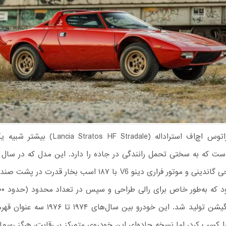
لانچیا استراتوس اچ‌اف استراداله (atos HF Stradale
شد، با طراحی گاندینی و موتور فراری دینو V6 با ۱۸۷ اسب بخار قدرت
برای همولوگیشن تولید شد. این خودرو بین سال‌های 
ا کسب کرد، اما نسخه جاده‌ای این خودروی متمرکز بر رقابت، هرگز رسما و