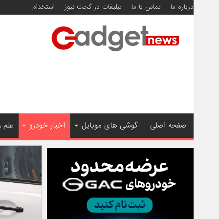
درباره ما
تماس با ما
تبلیغات در گجت نیوز
استخدام
صفحه اصلی
گوشی های موبایل
اخبار خودرو
علم 