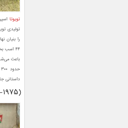
تویوتا
تولیدی تویو
باعث می‌شد 
ح
داستانی جال
۳-۱۹۷۵)