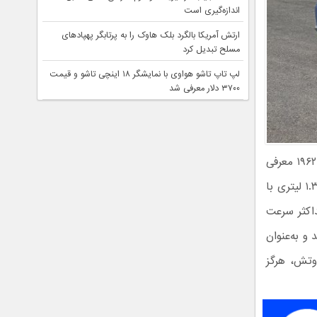
اندازه‌گیری است
ارتش آمریکا بالگرد بلک هاوک را به پرتابگر پهپادهای
مسلح تبدیل کرد
لپ تاپ تاشو هواوی با نمایشگر ۱۸ اینچی تاشو و قیمت
۳۷۰۰ دلار معرفی شد
سبک‌وزنی، چابکی و لذت رانندگی، سه ستون اصلی آلپاین A110 بودند که در سال ۱۹۶۲ معرفی
شد. این خودروی اسپرت با بدنه فایبرگلاس و وزن تنها ۷۰۳ کیلوگرم، از یک موتور ۱.۳ لیتری با
۱۰۰ کیلومتر بر ساعت ۹.۱ ثانیه و حداکثر سرعت
قهرمان رالی جهان شد و به‌عنوان
وتش، هرگز