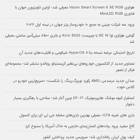
هواوی Vision Smart Screen 6 SE RGB معرفی شد؛ اولین تلویزیون جهان با
فناوری MiniLED RGB
ورود سه شرکت چینی به جمع ۱۰ خودروساز برتر جهان در نیمه اول ۲۰۲۶
گوشی هواوی نوا 16 SE با چیپست Kirin 8020 و باتری ۸۵۰۰ میلی‌آمپر ساعتی معرفی
شد
تاریخ احتمالی عرضه نسخه بتا HyperOS 4 شیائومی و قابلیت‌های جدید آن
تصاویر جدید از کلکسیون خودروهای بی‌نظیر کریستیانو رونالدو منتشر شد؛ مجموعه‌ای
فراتر از تصور
سدان جدید مرسدس-AMG رکورد نوربرگ‌رینگ را شکست؛ «سریع‌ترین خودرو در
کلاس خود»
استقرار انبوه موشک هایپرسونیک DF-17 چین آغاز شد؛ سلاحی با رهگیری بسیار
دشوار
بازی های شبیه GTA؛ معرفی بهترین بازی‌های مشابه جی تی ای برای کنسول
کاخ سفید ورود ربات‌های انسان‌نمای خارجی به خاک آمریکا را ممنوع کرد
کیف پول ایران راه‌اندازی شد؛ سرویس جدید پرداختی کشور