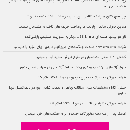
روسیه ادعا می‌کند سامانه دفاعی S-500 ماهواره‌ها و موشک‌های هایپرسونیک را نیز
شکست می‌دهد
چرا هیچ کشوری پایگاه نظامی بین‌المللی در خاک ایالات متحده ندارد؟
معاون فروش سایپا: اولویت ما پرداخت جریمه‌های تاخیر به مشتریان نیست!
ناو هواپیمابر هسته‌ای USS Nimitz دیگر به ماموریت عملیاتی بازنمی‌گردد
شرکت BAE Systems ساخت جنگنده‌های یوروفایتر تایفون برای ترکیه را کلید زد
کاهش ۹۱ درصدی متقاضیان در طرح فروش جدید ایران خودرو
طرح آزادسازی تردد خودروهای پلاک منطقه آزاد انزلی در سراسر شمال کشور
شرایط فروش محصولات مدیران خودرو در مرداد ۱۴۰۵ اعلام شد
جیلی آزکارا ؛ مشخصات فنی، امکانات رفاهی و قیمت کراس اوور دو دیفرانسیل فردا
موتورز
شرایط فروش دنا پلاس EF7P در مرداد 1405 اعلام شد
آمریکا پس از سه دهه موتور کاملا جدیدی برای جنگنده‌های خود می‌سازد