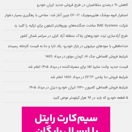
کاهش ۹۱ درصدی متقاضیان در طرح فروش جدید ایران خودرو
استقرار انبوه موشک هایپرسونیک DF-17 چین آغاز شد؛ سلاحی با رهگیری بسیار دشوار
شرکت BAE Systems ساخت جنگنده‌های یوروفایتر تایفون برای ترکیه را کلید زد
طرح آزادسازی تردد خودروهای پلاک منطقه آزاد انزلی در سراسر شمال کشور
خداحافظی با سودهای میلیونی در بازار خودرو؛ رانا، تارا و دنا به قیمت کارخانه رسیدند
شرایط فروش اقساطی جک J4 کرمان موتور در مرداد 1405
قیمت جدید وانت سایپا ۱۵۱ برای مصرف‌کننده در مرداد ۱۴۰۵ اعلام شد
شرایط فروش دنا پلاس EF7P در مرداد 1405 اعلام شد
شرایط فروش اقساطی کامیون ۱۹۳۰ ایران خودرو دیزل در مرداد ۱۴۰۵
۵ قطعه خودرو که باید در ۹۶ هزار کیلومتر عوض کنید