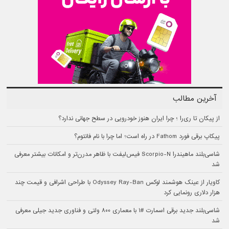
آخرین مطالب
از پیکان تا ری‌را ؛ چرا ایران هنوز خودرویی در سطح جهانی ندارد؟
پیکاپ برقی فورد Fathom در راه است؛ اما چرا با نام فانتوم؟
شاسی‌بلند ماهیندرا Scorpio-N فیس‌لیفت با ظاهر مدرن‌تر و امکانات بیشتر معرفی
شد
کاویار از عینک هوشمند لوکس Odyssey Ray-Ban با طراحی اشرافی و قیمت چند
هزار دلاری رونمایی کرد
شاسی‌بلند جدید برقی اسمارت #۱ با معماری ۸۰۰ ولتی و فناوری جدید جیلی معرفی
شد