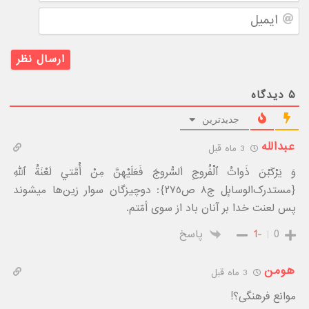
ایمیل
۵
دیدگاه
جدیدترین
عبدالله
3 ماه قبل
وَ يَرْكَبْنَ ذَواتُ ٱلْفُروجِ اَلسُّروجَ فَعَلَيْهِنَّ مِنْ أُمَّتي لَعْنَةُ ٱللهِ
﴿مستدرک‌الوساٮٕل ج٨ ص٢٧٥﴾: دوچیزگان سوار زین‌ها میشوند
پس لعنت خدا بر آنان باد از سوی أمّتم.
0
-1
پاسخ
هومن
3 ماه قبل
موانع فرهنگی؟!