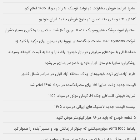
سایپا شرایط فروش مشارکت در تولید کوییک S را در مرداد 1405 اعلام کرد
کاهش ۹۱ درصدی متقاضیان در طرح فروش جدید ایران خودرو
استقرار انبوه موشک هایپرسونیک DF-17 چین آغاز شد؛ سلاحی با رهگیری بسیار دشوار
شرکت BAE Systems ساخت جنگنده‌های یوروفایتر تایفون برای ترکیه را کلید زد
خداحافظی با سودهای میلیونی در بازار خودرو؛ رانا، تارا و دنا به قیمت کارخانه رسیدند
پزشکیان: سایپا هم مثل ایران‌خودرو خصوصی‌سازی می‌شود
طرح آزادسازی تردد خودروهای پلاک منطقه آزاد انزلی در سراسر شمال کشور
قیمت جدید وانت سایپا ۱۵۱ برای مصرف‌کننده در مرداد ۱۴۰۵ اعلام شد
شرایط فروش اقساطی جک J4 کرمان موتور در مرداد 1405
لیست قیمت جدید لاستیک‌های ایرانی در مرداد ۱۴۰۵
۵ قطعه خودرو که باید در ۹۶ هزار کیلومتر عوض کنید
یاماها GTS1000؛ موتورسیکلتی که جلوتر از زمانش بود و مسیر آینده را هموار کرد
آمریکا در جنگ با ایران با کمبود موشک‌های حیاتی مواجه است