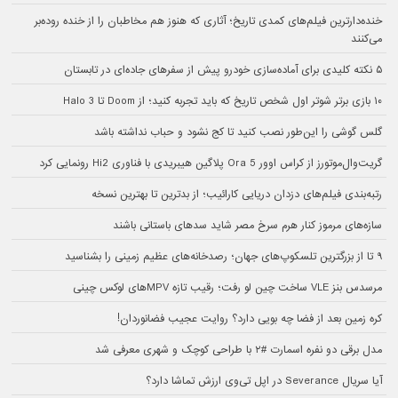
خنده‌دارترین فیلم‌های کمدی تاریخ؛ آثاری که هنوز هم مخاطبان را از خنده روده‌بر
می‌کنند
۵ نکته کلیدی برای آماده‌سازی خودرو پیش از سفرهای جاده‌ای در تابستان
۱۰ بازی برتر شوتر اول شخص تاریخ که باید تجربه کنید؛ از Doom تا Halo 3
گلس گوشی را این‌طور نصب کنید تا کج نشود و حباب نداشته باشد
گریت‌وال‌موتورز از کراس اوور Ora 5 پلاگین هیبریدی با فناوری Hi2 رونمایی کرد
رتبه‌بندی فیلم‌های دزدان دریایی کارائیب؛ از بدترین تا بهترین نسخه
سازه‌های مرموز کنار هرم سرخ مصر شاید سدهای باستانی باشند
۹ تا از بزرگترین تلسکوپ‌های جهان؛ رصدخانه‌های عظیم زمینی را بشناسید
مرسدس بنز VLE ساخت چین لو رفت؛ رقیب تازه MPVهای لوکس چینی
کره زمین بعد از فضا چه بویی دارد؟ روایت عجیب فضانوردان!
مدل برقی دو نفره اسمارت #۲ با طراحی کوچک و شهری معرفی شد
آیا سریال Severance در اپل تی‌وی ارزش تماشا دارد؟