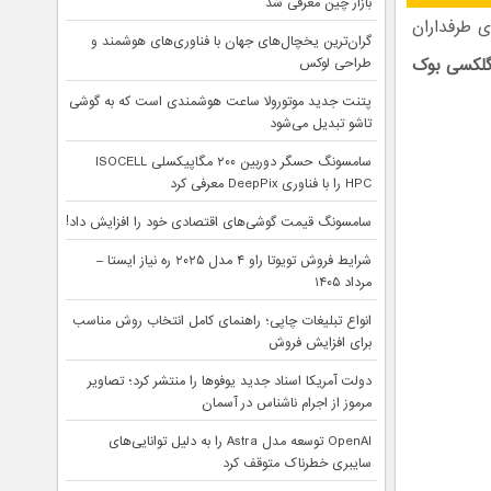
بازار چین معرفی شد
 طرفداران
گران‌ترین یخچال‌های جهان با فناوری‌های هوشمند و
گلکسی بوک
طراحی لوکس
پتنت جدید موتورولا ساعت هوشمندی است که به گوشی
تاشو تبدیل می‌شود
سامسونگ حسگر دوربین ۲۰۰ مگاپیکسلی ISOCELL
HPC را با فناوری DeepPix معرفی کرد
سامسونگ قیمت گوشی‌های اقتصادی خود را افزایش داد!
شرایط فروش تویوتا راو ۴ مدل ۲۰۲۵ ره نیاز ایستا –
مرداد ۱۴۰۵
انواع تبلیغات چاپی؛ راهنمای کامل انتخاب روش مناسب
برای افزایش فروش
دولت آمریکا اسناد جدید یوفوها را منتشر کرد؛ تصاویر
مرموز از اجرام ناشناس در آسمان
OpenAI توسعه مدل Astra را به دلیل توانایی‌های
سایبری خطرناک متوقف کرد