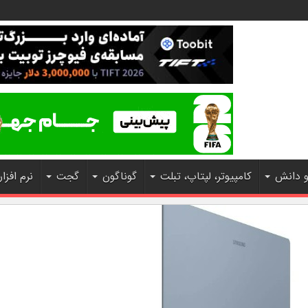
و دانش
کامپیوتر، لپتاپ، تبلت
گوناگون
گجت
نرم افزار