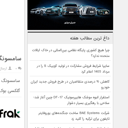
داغ ترین مطالب هفته
چرا هیچ کشوری پایگاه نظامی بین‌المللی در خاک ایالات
متحده ندارد؟
سامسونگ رابط کاربری
سایپا شرایط فروش مشارکت در تولید کوییک S را در
۰
ارسال
مرداد 1405 اعلام کرد
کاهش ۹۱ درصدی متقاضیان در طرح فروش جدید ایران
خودرو
گلکسی بوک با One UI 9 و اندروید ۱۷ عر
استقرار انبوه موشک هایپرسونیک DF-17 چین آغاز شد؛
سلاحی با رهگیری بسیار دشوار
شرکت BAE Systems ساخت جنگنده‌های یوروفایتر
تایفون برای ترکیه را کلید زد