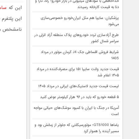
خداحافظی با سودهای میلیونی در بازار خودرو؛ رانا، تارا و
این که
سام
دنا به قیمت کارخانه رسیدند
این پلتفرم خو
پزشکیان: سایپا هم مثل ایران‌خودرو خصوصی‌سازی
می‌شود
نامشخص ما
طرح آزادسازی تردد خودروهای پلاک منطقه آزاد انزلی در
سراسر شمال کشور
شرایط فروش اقساطی جک J4 کرمان موتور در مرداد
1405
قیمت جدید وانت سایپا ۱۵۱ برای مصرف‌کننده در مرداد
۱۴۰۵ اعلام شد
لیست قیمت جدید لاستیک‌های ایرانی در مرداد ۱۴۰۵
۵ قطعه خودرو که باید در ۹۶ هزار کیلومتر عوض کنید
آمریکا در جنگ با ایران با کمبود موشک‌های حیاتی مواجه
است
یاماها GTS1000؛ موتورسیکلتی که جلوتر از زمانش بود و
مسیر آینده را هموار کرد