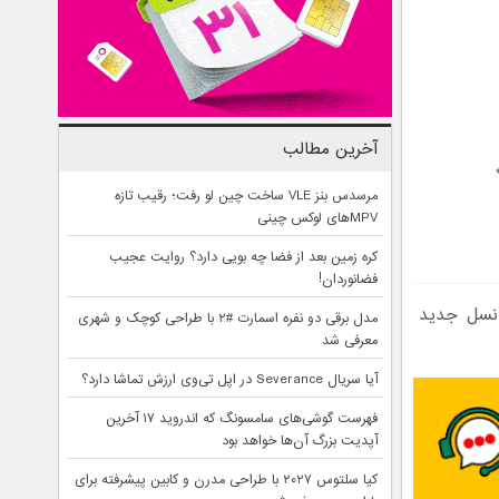
آخرین مطالب
مرسدس بنز VLE ساخت چین لو رفت؛ رقیب تازه
MPVهای لوکس چینی
کره زمین بعد از فضا چه بویی دارد؟ روایت عجیب
فضانوردان!
د می‌آورد. نسل جدید
مدل برقی دو نفره اسمارت #۲ با طراحی کوچک و شهری
معرفی شد
آیا سریال Severance در اپل تی‌وی ارزش تماشا دارد؟
فهرست گوشی‌های سامسونگ که اندروید ۱۷ آخرین
آپدیت بزرگ آن‌ها خواهد بود
کیا سلتوس ۲۰۲۷ با طراحی مدرن و کابین پیشرفته برای