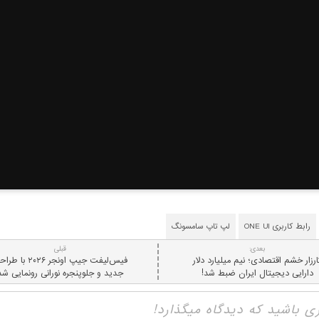
رابط کاربری ONE UI
لپ تاپ سامسونگ
بعدی:
قبلی
ارزار خشم اقتصادی؛ نیم میلیارد دلار
فیس‌لیفت جیپ اونجر ۲۰۲۶ با
دارایی دیجیتال ایران ضبط شد!
جدید و جلوپنجره نورانی رونمایی شد