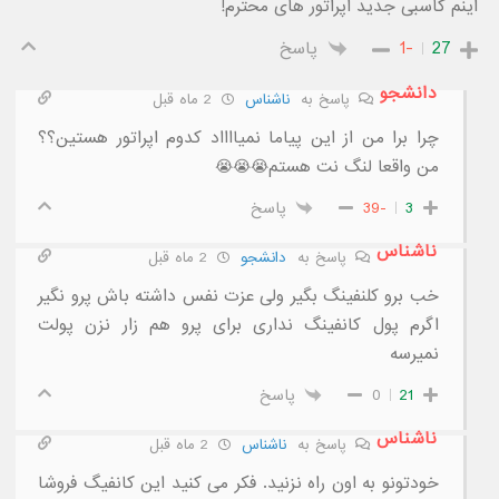
اینم کاسبی جدید اپراتور های محترم!
27
-1
پاسخ
دانشجو
پاسخ به
ناشناس
2 ماه قبل
چرا برا من از این پیاما نمیااااد کدوم اپراتور هستین؟؟
من واقعا لنگ نت هستم😭😭😭
3
-39
پاسخ
ناشناس
پاسخ به
دانشجو
2 ماه قبل
خب برو کلنفینگ بگیر ولی عزت نفس داشته باش پرو نگیر
اگرم پول کانفینگ نداری برای پرو هم زار نزن پولت
نمیرسه
21
0
پاسخ
ناشناس
پاسخ به
ناشناس
2 ماه قبل
خودتونو به اون راه نزنید. فکر می کنید این کانفیگ فروشا