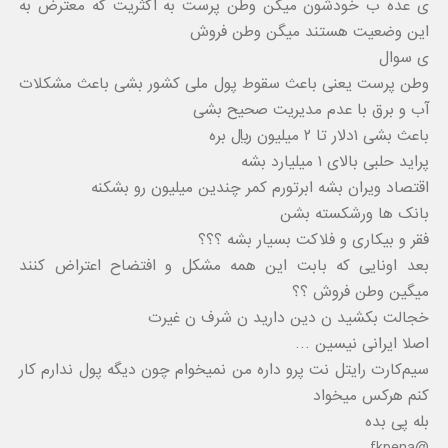
ی عده ب خودشون میگن وطن پرست به اکثریت که معترض به
این وضعیت هستند میگن وطن فروش
ی سوال
وطن پرست یعنی باعث سقوط پول ملی کشور بشی باعث مشکلات
آب و برق با عدم مدیریت صحیح بشی
باعث بشی ۱دلار تا ۲ میلیون ریال بره
پراید حلبی بالای ۱ میلیارد بشه
اقتصاد ویران بشه ابرتورم کمر چندین میلیون رو بشکنه
بانک ها ورشکسته بشن
فقر و بیکاری و فلاکت بسیار بشه ؟؟؟
بعد اونایی که بابت این همه مشکل و افتضاح اعتراض کنند
میگین وطن فروش ؟؟
خجالت بکشید ن دین دارید ن شرف ن غیرت
اصلا ایرانی نیسین …
سیم‌کارت رایتل نت پرو داره من نمیخوام چون دیگه پول ندارم کار
کنم هرکس میخواد
بله پی بده
@fkpena