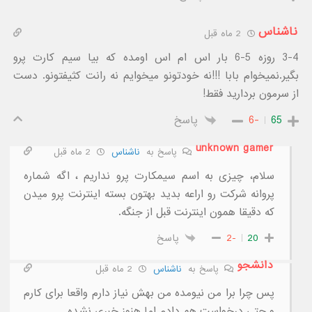
ناشناس
2 ماه قبل
3-4 روزه 5-6 بار اس ام اس اومده که بیا سیم کارت پرو
بگیر.نمیخوام بابا !!!نه خودتونو میخوایم نه رانت کثیفتونو. دست
از سرمون بردارید فقط!
65
-6
پاسخ
unknown gamer
پاسخ به
ناشناس
2 ماه قبل
سلام، چیزی به اسم سیمکارت پرو نداریم ، اگه شماره
پروانه شرکت رو اراعه بدید بهتون بسته اینترنت پرو میدن
که دقیقا همون اینترنت قبل از جنگه.
20
-2
پاسخ
دانشجو
پاسخ به
ناشناس
2 ماه قبل
پس چرا برا من نیومده من بهش نیاز دارم واقعا برای کارم
و حتی درخواست هم دادم اما هنوز خبری نشده