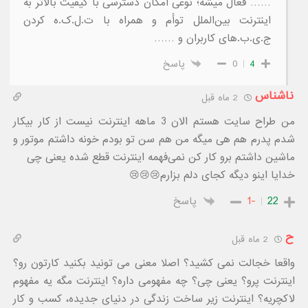
…… فعال میشه؛ نوعی امکان دسترسی با کیفیت بالاتر به
اینترنت بین‌الملل توأم و همراه با ت.ل.ک.ه کردن
ج.ی.ب.های کاربران و ……
4
0
پاسخ
ناشناس
2 ماه قبل
من طراح سایت هستم الان 3 ماهه اینترنت نیست از کار بیکار
شدم پدرم هم هی میگه من هم سن تو بودم خونه داشتم موتور و
ماشین داشتم برو کار کن نمی‌فهمه اینترنت قطع شده یعنی چی
خدایا اینو دیگه کجای دلم بزارم😢😢😢
22
-1
پاسخ
ح
2 ماه قبل
واقعا خجالت نمی کشید؟ اصلا معنی می تونید بکنید کارتون رو؟
اینترنت پرو؟ یعنی چی؟ چه مفهومی داره؟ اینترنت مگه یه مفهوم
لاکچریه؟ اینترنت زیر ساخت زندگی در دنیای جدیده، کسب و کار