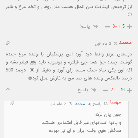
ارز ترجیحی اینترنت بین الملل هست مثل روغن و تخم مرغ و شیر
😐
5
-8
پاسخ
محمد
2 ماه قبل
دوستان عزیز واقعا درد آوره این پزشکیان با وعده مرغ چنده
گوشت چنده چرا همه چی فیلتره و یوتیوب باید رفع فیلتر بشه و
اگه اون یکی بیاد جنگ میشه رای آورد و دقیقا از 100 درصد 500
درصد بالعکس وعده های صد من یه غازش عمل کرد😔
16
-2
پاسخ
مهسا
پاسخ به
محمد
2 ماه قبل
چون پان ترکه
و پانها انسانهای غیر قابل اعتمادی هستند
هدفش هیچ وقت ایران و ایرانی نبوده