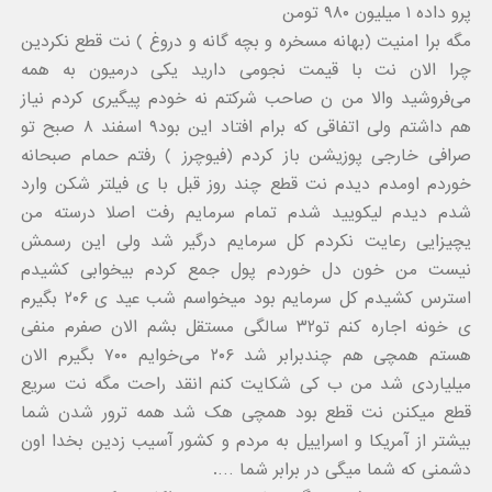
پرو داده ۱ میلیون ۹۸۰ تومن
مگه برا امنیت (بهانه مسخره و بچه گانه و دروغ ) نت قطع نکردین
چرا الان نت با قیمت نجومی دارید یکی درمیون به همه
می‌فروشید والا من ن صاحب شرکتم نه خودم پیگیری کردم نیاز
هم داشتم ولی اتفاقی که برام افتاد این بود۹ اسفند ۸ صبح تو
صرافی خارجی پوزیشن باز کردم (فیوچرز ) رفتم حمام صبحانه
خوردم اومدم دیدم نت قطع چند روز قبل با ی فیلتر شکن وارد
شدم دیدم لیکویید شدم تمام سرمایم رفت اصلا درسته من
یچیزایی رعایت نکردم کل سرمایم درگیر شد ولی این رسمش
نیست من خون دل خوردم پول جمع کردم بیخوابی کشیدم
استرس کشیدم کل سرمایم بود میخواسم شب عید ی ۲۰۶ بگیرم
ی خونه اجاره کنم تو۳۲ سالگی مستقل بشم الان صفرم منفی
هستم همچی هم چندبرابر شد ۲۰۶ می‌خوایم ۷۰۰ بگیرم الان
میلیاردی شد من ب کی شکایت کنم انقد راحت مگه نت سریع
قطع میکنن نت قطع بود همچی هک شد همه ترور شدن شما
بیشتر از آمریکا و اسراییل به مردم و کشور آسیب زدین بخدا اون
دشمنی که شما میگی در برابر شما ….