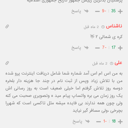
پزشکیان بدترین رییس جمهور تاریخ جمهوری اسلامیه
35
-9
پاسخ
ناشناس
2 ماه قبل
کره ی شمالی ۲ 👋
17
-7
پاسخ
علی
2 ماه قبل
به من اس ام اس آمد شماره شما شامل دریافت اینترنت پرو شده
من با تلاش زیاد وپس از ثبت نام در چند جا هزینه دار بلخره
دوسه روز تلاش گرفتم اما خیلی ضعیف است به روز رسانی اش
یک روز زمان می بره واتساپ پیام مید ه وتصویری صحبت می کنه
ولی چون همه ندارند بی فایده میشه مثل تاکسی است که شهررا
بچرخی ،ولی مسافر گیر نیاید
18
-1
پاسخ