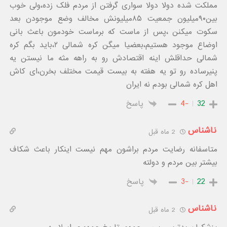
مملکت شده دولا دولا سواری گرفتن از مردم فلک زده،ولی خوب
بین۹۰میلیون جمعیت ۸۵میلیونش مخالف وضع موجودن بعد
سکوت میکنن ،پس از ماست که برماست خودمون باعث بانی
اوضاع موجود هستیم،بعضیا میگن کره شمالی ۲،باید بگم کره
شمالی حداقلش اینه اقتصادش رو به راهه مثه ما نیستن یه
پنیرساده رو تو یه هفته به بیست قیمت مختلف بخرن،ای کاش
اهل کره شمالی بودم نه ایران
32
-4
پاسخ
ناشناس
2 ماه قبل
متاسفانه رضایت مردم براشون مهم نیست اینکار باعث شکاف
بیشتر بین مردم و دولته
22
-3
پاسخ
ناشناس
2 ماه قبل