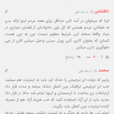
ناشناس
2 ماه قبل
اینا که میخوان در آمد کنن حداقل برای همه مردم اینو ارائه بدن
نه طبقاتی مردم هستن که کل نون خانوادش از فضای مجازی در
میاد واقعا سخته این شرایط معلوم نیست چی به چی هست
کسای که بخوان کاری کنن پو.ل میدن و.صل میشن الان از چی
جلوگیری دارن میکنن
0
-4
پاسخ
محمد
2 ماه قبل
پاییز که دولت ارز ترجیحی را حذف کرد باید به اینترنت هم میشید
خب ارز ترجیحی ترافیک بین الملل حذف میشه و مدت قرار داد
ارتباطات زیر ساخت با ارمنستان و اینها تمام شد حالا در قرار داد
جدید باید از ارز آزاد استفاده کنند که خب هزینه آزاد هم از مصرف
کننده اینترنت بین الملل باید بگیرند.
تمام این ها بازیه نه جنگ و نه امنیت براشون مهمه علتش خذف