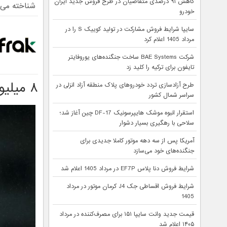
کاهش ۹۱ درصدی متقاضیان در طرح فروش جدید ایران
شناخته می‌
خودرو
سایپا شرایط فروش مشارکت در تولید کوییک S را در
مرداد 1405 اعلام کرد
شرکت BAE Systems ساخت جنگنده‌های یوروفایتر
تایفون برای ترکیه را کلید زد
۸ میلیون فالوور رونالدو ریزش کرد!
طرح آزادسازی تردد خودروهای پلاک منطقه آزاد انزلی در
سراسر شمال کشور
استقرار انبوه موشک هایپرسونیک DF-17 چین آغاز شد؛
سلاحی با رهگیری بسیار دشوار
آمریکا پس از سه دهه موتور کاملا جدیدی برای
جنگنده‌های خود می‌سازد
شرایط فروش دنا پلاس EF7P در مرداد 1405 اعلام شد
شرایط فروش اقساطی جک J4 کرمان موتور در مرداد
1405
قیمت جدید وانت سایپا ۱۵۱ برای مصرف‌کننده در مرداد
۱۴۰۵ اعلام شد