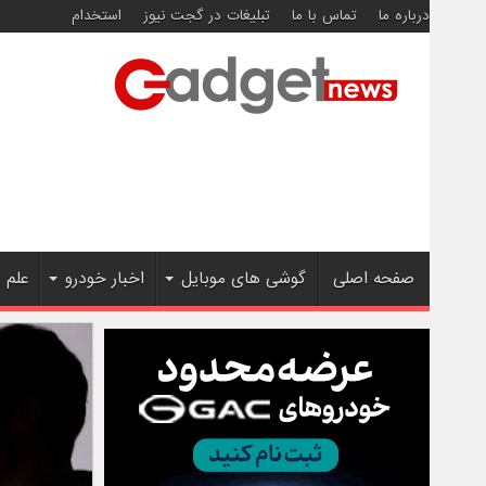
درباره ما
تماس با ما
تبلیغات در گجت نیوز
استخدام
صفحه اصلی
گوشی های موبایل
اخبار خودرو
علم 