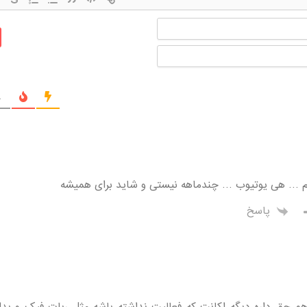
نام
ایمیل
ج
م … هی یوتیوب … چندماهه نیستی و شاید برای همیشه
پاسخ