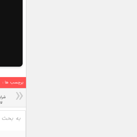
برچسب ها :
شرای
لا