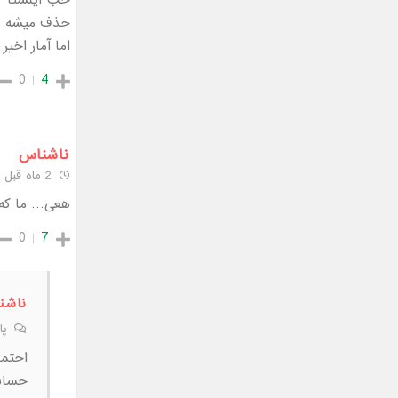
خب اینستا ه
حذف میشه
اما آمار اخیر
0
4
ناشناس
2 ماه قبل
هعی… ما که ا
0
7
ناشن
پا
احتما
حسابه