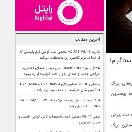
آخرین مطالب
شارپ AQUOS Wish6 معرفی شد؛ گوشی ارزان‌قیمتی که
از شما در برابر کلاهبرداری محافظت می‌کند
ستاگرام!
هدفون بوز QuietComfort نسل دوم با صدای فضایی،
طراحی جدید و صدای بدون افت کیفیت از راه رسید
ر سلبریتی‌های بزرگ
رونمایی JBL از هدفون‌های Live Buds 4 و Live Beam
4؛ کیس شارژ هوشمند و حذف نویز پیشرفته
ه بیشترین
لپ‌تاپ جذاب هواوی میت‌بوک فولد ۲۰۲۶ با تراشه Kirin
X90 Plus معرفی شد
کرد و باعث ریزش
ردمی 17 5G معرفی شد؛ مشخصات کامل گوشی اقتصادی
جدید شیائومی
کسازی بزرگ