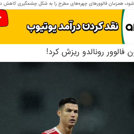
شود، همزمان فالوورهای چهره‌های مطرح را به شکل چشمگیری کاهش دا