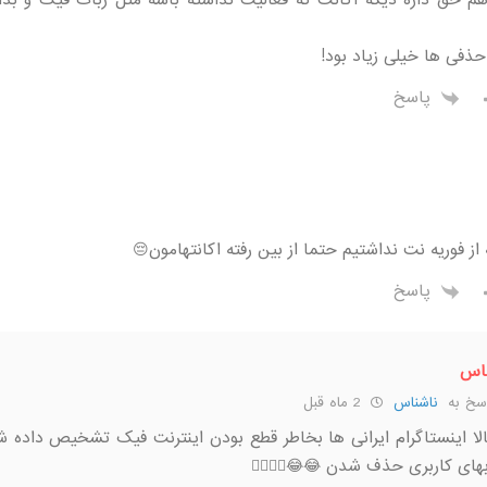
م حق داره دیگه اکانت که فعالیت نداشته باشه مثل ربات فیک و بدا
 حذفی ها خیلی زیاد بود!
پاسخ
ز فوریه نت نداشتیم حتما از بین رفته اکانتهامون😔
پاسخ
اس
سخ به
ناشناس
2 ماه قبل
لا اینستاگرام ایرانی ها بخاطر قطع بودن اینترنت فیک تشخیص داده 
ای کاربری حذف شدن 😂😂🤦‍♂️🤦‍♂️