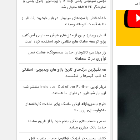
گوشی شیائومی ردمی نوت ۱۷ با بزرگ‌ترین باتری ردمی و
د.
نمایشگر AMOLED معرفی شد
خداحافظی با سودهای میلیونی در بازار خودرو؛ رانا، تارا و
دنا به قیمت کارخانه رسیدند
ادعای رویترز: چین از مدل‌های هوش مصنوعی آمریکایی
برای توسعه سامانه‌های نظامی خود استفاده کرده است
راز مهندسی تاشوهای جدید سامسونگ؛ هشت نسل
نوآوری در Galaxy Z
غم‌انگیزترین مرگ‌های تاریخ بازی‌های ویدیویی؛ لحظاتی
که قلب گیمرها را شکستند
تریلر نهایی Insidious: Out of the Further منتشر شد؛
این بار شیاطین در دنیای ما هستند!
طرح بلندپروازانه ایلان ماسک برای ساخت کارخانه‌های
ماهواره‌سازی روی ماه
تمامی حساب‌های بانکی به‌نام خود را از طریق سامانه
جدید بانک مرکزی ببینید
کشف عجیب در فیزیک کوانتوم؛ «زمان منفی» قابل