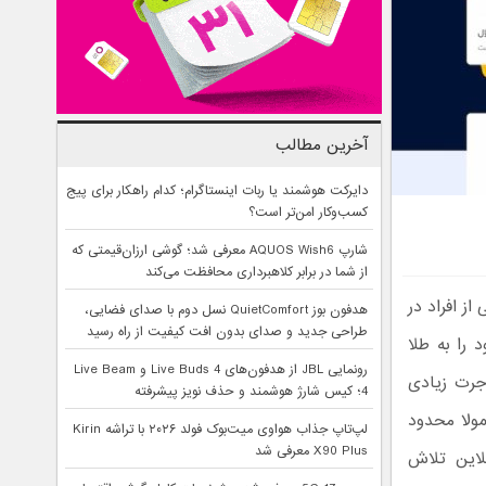
آخرین مطالب
دایرکت هوشمند یا ربات اینستاگرام؛ کدام راهکار برای پیج
کسب‌وکار امن‌تر است؟
شارپ AQUOS Wish6 معرفی شد؛ گوشی ارزان‌قیمتی که
از شما در برابر کلاهبرداری محافظت می‌کند
از افراد در
هدفون بوز QuietComfort نسل دوم با صدای فضایی،
طراحی جدید و صدای بدون افت کیفیت از راه رسید
 را به طلا
رونمایی JBL از هدفون‌های Live Buds 4 و Live Beam
اجرت زیادی
4؛ کیس شارژ هوشمند و حذف نویز پیشرفته
ولا محدود
لپ‌تاپ جذاب هواوی میت‌بوک فولد ۲۰۲۶ با تراشه Kirin
X90 Plus معرفی شد
نلاین تلاش