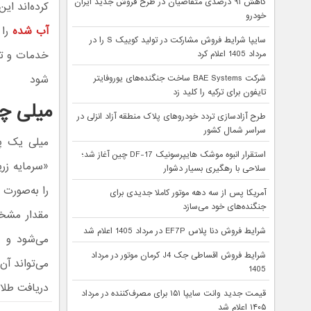
کاهش ۹۱ درصدی متقاضیان در طرح فروش جدید ایران
کرده‌اند این
خودرو
آب شده
را 
سایپا شرایط فروش مشارکت در تولید کوییک S را در
خدمات و تع
مرداد 1405 اعلام کرد
شود
شرکت BAE Systems ساخت جنگنده‌های یوروفایتر
تایفون برای ترکیه را کلید زد
میلی چ
طرح آزادسازی تردد خودروهای پلاک منطقه آزاد انزلی در
سراسر شمال کشور
استقرار انبوه موشک هایپرسونیک DF-17 چین آغاز شد؛
«سرمایه زری
سلاحی با رهگیری بسیار دشوار
را به‌صورت 
آمریکا پس از سه دهه موتور کاملا جدیدی برای
جنگنده‌های خود می‌سازد
شرایط فروش دنا پلاس EF7P در مرداد 1405 اعلام شد
می‌شود و ا
شرایط فروش اقساطی جک J4 کرمان موتور در مرداد
می‌تواند آن
1405
دریافت طلا
قیمت جدید وانت سایپا ۱۵۱ برای مصرف‌کننده در مرداد
۱۴۰۵ اعلام شد