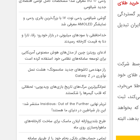
ردمی 17 5G معرفی شد؛ مشخصات کامل گوشی اقتصادی
خرید طلای
جدید شیائومی
یر گستردگی
گوشی شیائومی ردمی نوت ۱۷ با بزرگ‌ترین باتری ردمی و
یران تبدیل
نمایشگر AMOLED معرفی شد
خداحافظی با سودهای میلیونی در بازار خودرو؛ رانا، تارا و
دنا به قیمت کارخانه رسیدند
ادعای رویترز: چین از مدل‌های هوش مصنوعی آمریکایی
برای توسعه سامانه‌های نظامی خود استفاده کرده است
 شده ۱۸ عیار است که توسط شرکت
راز مهندسی تاشوهای جدید سامسونگ؛ هشت نسل
ی طلای خود
نوآوری در Galaxy Z
لا می‌خرد،
غم‌انگیزترین مرگ‌های تاریخ بازی‌های ویدیویی؛ لحظاتی
که قلب گیمرها را شکستند
اخت می‌کند، ثبت
تریلر نهایی Insidious: Out of the Further منتشر شد؛
که بخواهد
این بار شیاطین در دنیای ما هستند!
دهد، البته
طرح بلندپروازانه ایلان ماسک برای ساخت کارخانه‌های
ماهواره‌سازی روی ماه
تمامی حساب‌های بانکی به‌نام خود را از طریق سامانه