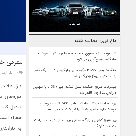
داغ ترین مطالب هفته
نایب‌رئیس کمیسیون اقتصادی مجلس: کارت سوخت
جایگاه‌ها جمع‌آوری می‌شود
معرفی خد
جنگنده بومی KAAN ترکیه برای جایگزینی F-35 یک قدم
۰
ارسال
به نخستین پرواز نزدیک‌تر شد
بازار طلا د
پیشرفت سریع جنگنده نسل ششم چین؛ J-36 با سومین
طراحی متفاوت ظاهر شد
دوره‌های م
روسیه ادعا می‌کند سامانه دفاعی S-500 ماهواره‌ها و
تبدیل کنند
موشک‌های هایپرسونیک را نیز شکست می‌دهد
همراه است،
چرا هیچ کشوری پایگاه نظامی بین‌المللی در خاک ایالات
متحده ندارد؟
به بازارها