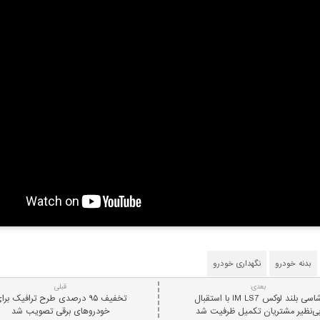
بدنه خودرو
نگهداری خودرو
بعدی:
قبلی
شاسی بلند لوکس IM LS7 با استقبال
تخفیف ۹۵ درصدی طرح ترافیک برا
ی‌نظیر مشتریان تکمیل ظرفیت شد
خودروهای برقی تصویب شد