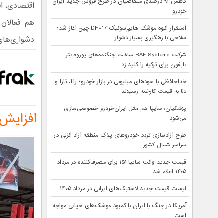
کاهش ۹۱ درصدی متقاضیان در طرح فروش جدید ایران
اقتصادی، ا
خودرو
هم فعالان 
استقرار انبوه موشک هایپرسونیک DF-17 چین آغاز شد؛
سلاحی با رهگیری بسیار دشوار
دشواری‌های 
شرکت BAE Systems ساخت جنگنده‌های یوروفایتر
تایفون برای ترکیه را کلید زد
خداحافظی با سودهای میلیونی در بازار خودرو؛ رانا، تارا و
دنا به قیمت کارخانه رسیدند
پزشکیان: سایپا هم مثل ایران‌خودرو خصوصی‌سازی
افزایش
می‌شود
طرح آزادسازی تردد خودروهای پلاک منطقه آزاد انزلی در
سراسر شمال کشور
قیمت جدید وانت سایپا ۱۵۱ برای مصرف‌کننده در مرداد
۱۴۰۵ اعلام شد
لیست قیمت جدید لاستیک‌های ایرانی در مرداد ۱۴۰۵
آمریکا در جنگ با ایران با کمبود موشک‌های حیاتی مواجه
است