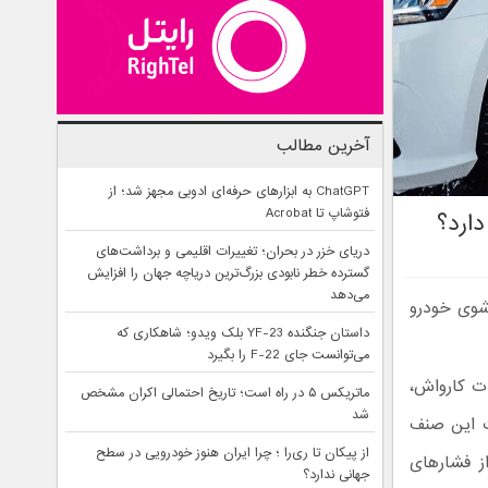
آخرین مطالب
ChatGPT به ابزارهای حرفه‌ای ادوبی مجهز شد؛ از
فتوشاپ تا Acrobat
ارد؟
دریای خزر در بحران؛ تغییرات اقلیمی و برداشت‌های
گسترده خطر نابودی بزرگ‌ترین دریاچه جهان را افزایش
می‌دهد
شوی خودرو
داستان جنگنده YF-23 بلک ویدو؛ شاهکاری که
می‌توانست جای F-22 را بگیرد
ات کارواش،
ماتریکس ۵ در راه است؛ تاریخ احتمالی اکران مشخص
شد
ت این صنف
از پیکان تا ری‌را ؛ چرا ایران هنوز خودرویی در سطح
از فشارهای
جهانی ندارد؟