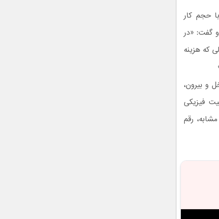
ا حجم کار
و گفت: «در
 که هزینه
ل و بیرون،
یت فیزیکی
مشابه، رقم