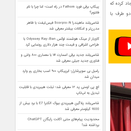
اد کرده که
پیکاپ برقی فورد Fathom در راه است؛ اما چرا با نام
فانتوم؟
دو طرف با
شاسی‌بلند ماهیندرا Scorpio-N فیس‌لیفت با ظاهر
مدرن‌تر و امکانات بیشتر معرفی شد
کاویار از عینک هوشمند لوکس Odyssey Ray-Ban با
طراحی اشرافی و قیمت چند هزار دلاری رونمایی کرد
شاسی‌بلند جدید برقی اسمارت #۱ با معماری ۸۰۰ ولتی و
فناوری جدید جیلی معرفی شد
رامبل بی سوپرشارژر؛ ابرپیکاپ ۹۰۰ اسب بخاری رم وارد
میدان شد
اچ پی اومنی پد ۱۲ معرفی شد؛ تبلت هیبریدی با قابلیت
تبدیل به لپ‌تاپ
شاسی‌بلند پلاگین هیبریدی بیوک الکترا E7 با برد بیش از
1600 کیلومتر معرفی شد
محدودیت پیام‌های متنی اکانت رایگان ChatGPT
برداشته شد!