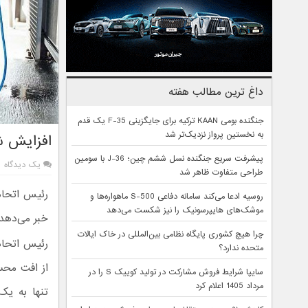
داغ ترین مطالب هفته
جنگنده بومی KAAN ترکیه برای جایگزینی F-35 یک قدم
به نخستین پرواز نزدیک‌تر شد
افزایش ش
پیشرفت سریع جنگنده نسل ششم چین؛ J-36 با سومین
یک دیدگاه
طراحی متفاوت ظاهر شد
رئیس اتحاد
روسیه ادعا می‌کند سامانه دفاعی S-500 ماهواره‌ها و
موشک‌های هایپرسونیک را نیز شکست می‌دهد
خبر می‌دهد
چرا هیچ کشوری پایگاه نظامی بین‌المللی در خاک ایالات
رئیس اتحاد
متحده ندارد؟
از افت محس
سایپا شرایط فروش مشارکت در تولید کوییک S را در
مرداد 1405 اعلام کرد
تنها به ی