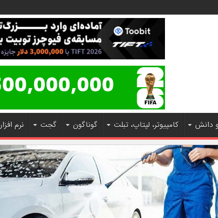
و دانش
کامپیوتر، لپتاپ، تبلت
گوناگون
گجت
نرم افزار