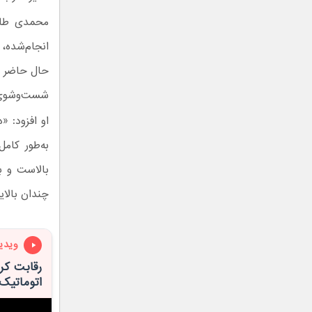
محمدی طام
انجام‌شده، 
حال حاضر 
شست‌وشوی 
او افزود: «
به‌طور کام
بالاست و ب
چندان بالا
ویدی
اتوماتیک، پژو 207i