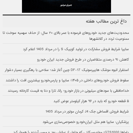
داغ ترین مطالب هفته
محدودیت‌های جدید خودروهای فرسوده با عمر بالای ۲۰ سال: از حذف سهمیه سوخت تا
ممنوعیت تردد در کلانشهرها
سایپا شرایط فروش مشارکت در تولید کوییک S را در مرداد 1405 اعلام کرد
کاهش ۹۱ درصدی متقاضیان در طرح فروش جدید ایران خودرو
استقرار انبوه موشک هایپرسونیک DF-17 چین آغاز شد؛ سلاحی با رهگیری بسیار دشوار
سقوط فروش خودروهای داخلی در ۱۴۰۵؛ سایپا و پارس‌خودرو بیشترین افت را داشتند
خداحافظی با سودهای میلیونی در بازار خودرو؛ رانا، تارا و دنا به قیمت کارخانه رسیدند
۵ قطعه خودرو که باید در ۹۶ هزار کیلومتر عوض کنید
شرایط فروش اقساطی جک J4 کرمان موتور در مرداد 1405
پزشکیان: سایپا هم مثل ایران‌خودرو خصوصی‌سازی می‌شود
یاماها GTS1000؛ موتورسیکلتی که جلوتر از زمانش بود و مسیر آینده را هموار کرد