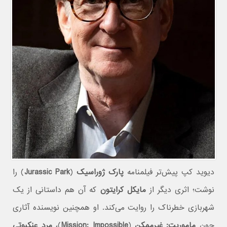
دیوید کپ پیش‌تر فیلمنامه
پارک ژوراسیک
(
Jurassic Park
) را
نوشت؛ اثری دیگر از
مایکل کرایتون
که آن هم داستانی از یک
شهربازی خطرناک را روایت می‌کند. او همچنین نویسنده آثاری
چون
ماموریت: غیرممکن
(
Mission: Impossible
)،
مرد عنکبوتی