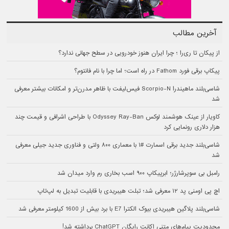
آخرین مطالب
از پیکان تا ری‌را ؛ چرا ایران هنوز خودرویی در سطح جهانی ندارد؟
پیکاپ برقی فورد Fathom در راه است؛ اما چرا با نام فانتوم؟
شاسی‌بلند ماهیندرا Scorpio-N فیس‌لیفت با ظاهر مدرن‌تر و امکانات بیشتر معرفی
شد
کاویار از عینک هوشمند لوکس Odyssey Ray-Ban با طراحی اشرافی و قیمت چند
هزار دلاری رونمایی کرد
شاسی‌بلند جدید برقی اسمارت #۱ با معماری ۸۰۰ ولتی و فناوری جدید جیلی معرفی
شد
رامبل بی سوپرشارژر؛ ابرپیکاپ ۹۰۰ اسب بخاری رم وارد میدان شد
اچ پی اومنی پد ۱۲ معرفی شد؛ تبلت هیبریدی با قابلیت تبدیل به لپ‌تاپ
شاسی‌بلند پلاگین هیبریدی بیوک الکترا E7 با برد بیش از 1600 کیلومتر معرفی شد
محدودیت پیام‌های متنی اکانت رایگان ChatGPT برداشته شد!