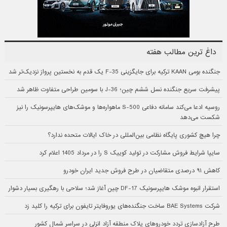
داغ ترین مطالب هفته
جنگنده بومی KAAN ترکیه برای جایگزینی F-35 یک قدم به نخستین پرواز نزدیک‌تر شد
پیشرفت سریع جنگنده نسل ششم چین؛ J-36 با سومین طراحی متفاوت ظاهر شد
روسیه ادعا می‌کند سامانه دفاعی S-500 ماهواره‌ها و موشک‌های هایپرسونیک را نیز
شکست می‌دهد
چرا هیچ کشوری پایگاه نظامی بین‌المللی در خاک ایالات متحده ندارد؟
سایپا شرایط فروش مشارکت در تولید کوییک S را در مرداد 1405 اعلام کرد
کاهش ۹۱ درصدی متقاضیان در طرح فروش جدید ایران خودرو
استقرار انبوه موشک هایپرسونیک DF-17 چین آغاز شد؛ سلاحی با رهگیری بسیار دشوار
شرکت BAE Systems ساخت جنگنده‌های یوروفایتر تایفون برای ترکیه را کلید زد
طرح آزادسازی تردد خودروهای پلاک منطقه آزاد انزلی در سراسر شمال کشور