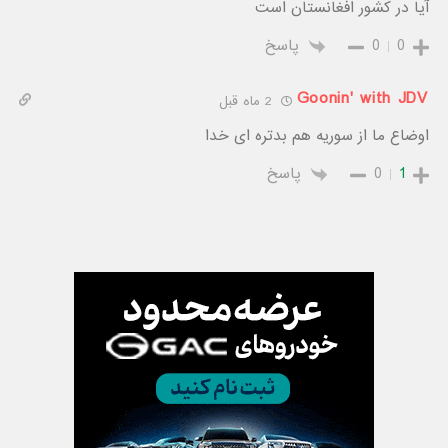
آیا در کشور افغانستان است
0
0
پاسخ
Goonin' with JDV
2 ماه قبل
اوضاع ما از سوریه هم بدتره ای خدا
1
0
پاسخ