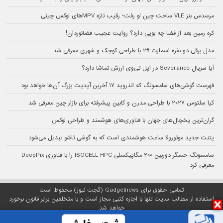
مرسدس بنز VLE ساخت چین لو رفت؛ رقیب تازه MPVهای لوکس چینی
کره زمین بعد از فضا چه بویی دارد؟ روایت عجیب فضانوردان!
مدل برقی دو نفره اسمارت #۲ با طراحی کوچک و شهری معرفی شد
آیا سریال Severance در اپل تی‌وی ارزش تماشا دارد؟
فهرست گوشی‌های سامسونگ که اندروید ۱۷ آخرین آپدیت بزرگ آن‌ها خواهد بود
کیا سلتوس ۲۰۲۷ با طراحی مدرن و کابین پیشرفته برای بازار چین معرفی شد
گران‌ترین یخچال‌های جهان با فناوری‌های هوشمند و طراحی لوکس
پتنت جدید موتورولا ساعت هوشمندی است که به گوشی تاشو تبدیل می‌شود
سامسونگ حسگر دوربین ۲۰۰ مگاپیکسلی ISOCELL HPC را با فناوری DeepPix
معرفی کرد
تمامی حقوق برای Gadgetnews (گجت نیوز) محفوظ است
استفاده از مطالب سایت تنها با اجازه کتبی مجاز است و با متخلفین برابر قانون برخورد
خواهد شد
پلتفرم گجت نیوز روی
سرور اختصاصی
مبین هاست میزبانی می‌شود