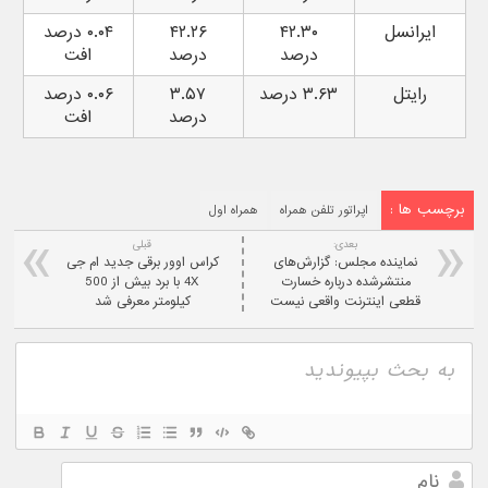
ایرانسل
۴۲.۳۰
۴۲.۲۶
۰.۰۴ درصد
درصد
درصد
افت
رایتل
۳.۶۳ درصد
۳.۵۷
۰.۰۶ درصد
درصد
افت
برچسب ها :
اپراتور تلفن همراه
همراه اول
بعدی:
قبلی
نماینده مجلس: گزارش‌های
کراس‌ اوور برقی جدید ام جی
منتشرشده درباره خسارت
4X با برد بیش از 500
قطعی اینترنت واقعی نیست
کیلومتر معرفی شد
نام